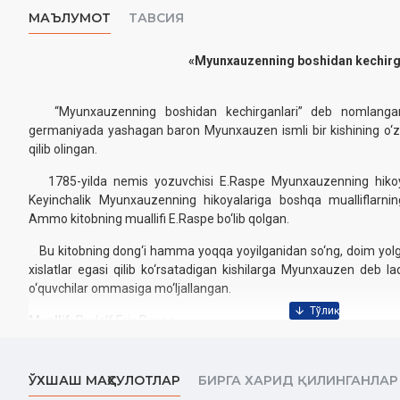
МАЪЛУМОТ
ТАВСИЯ
‎«
Myunxauzenning boshidan kechirg
‎ ‎
“Myunxauzenning boshidan kechirganlari” deb nomlangan x
germaniyada yashagan baron Myunxauzen ismli bir kishining o‘z
qilib olingan.
1785-yilda nemis yozuvchisi E.Raspe Myunxauzenning hikoyala
Keyinchalik Myunxauzenning hikoyalariga boshqa mualliflarning
Ammo kitobning muallifi E.Raspe bo‘lib qolgan.
Bu kitobning dong‘i hamma yoqqa yoyilganidan so‘ng, doim yolg‘o
xislatlar egasi qilib ko‘rsatadigan kishilarga Myunxauzen deb l
o‘quvchilar ommasiga mo‘ljallangan.
Muallif:
Rudolf Erix Raspe
Nomi:
«Myunxauzenning boshidan kechirganlari»‎
Nashriyot:
«O‘qituvchi» nashriyoti
Sana:
2018-yil
ЎХШАШ МАҲСУЛОТЛАР
БИРГА ХАРИД ҚИЛИНГАНЛАР
Hajmi:
112-bet