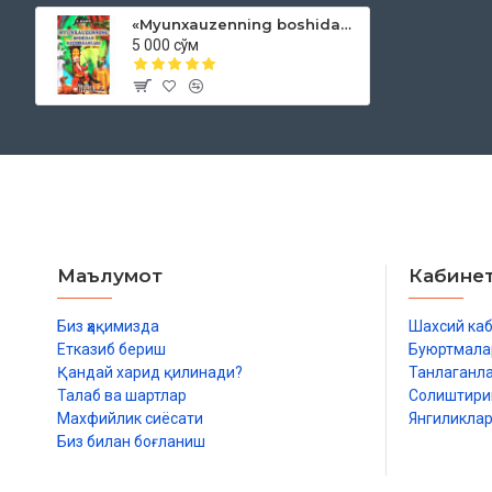
‎«Myunxauzenning boshidan kechirganlari»
5 000 сўм
Маълумот
Кабине
Биз ҳақимизда
Шахсий ка
Етказиб бериш
Буюртмала
Қандай харид қилинади?
Танлаганл
Талаб ва шартлар
Солиштир
Махфийлик сиёсати
Янгиликла
Биз билан боғланиш