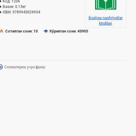
Код:
1206
Вазни:
0.13кг
ISBN:
9789943029934‎
Boshqa nashriyotlar
kitoblari
Сотилган сони: 10
Кўрилган сони: 40905
Солиштириш учун қўшиш