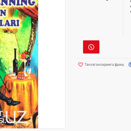
Танлаганларимга қўшиш