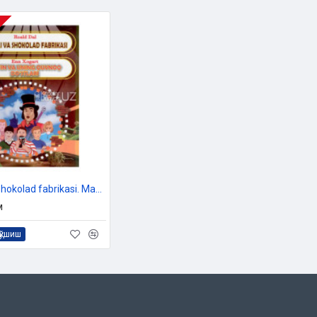
«Charli va shokolad fabrikasi. Mafin va uning quvnoq do`stlari»‎
м
қўшиш