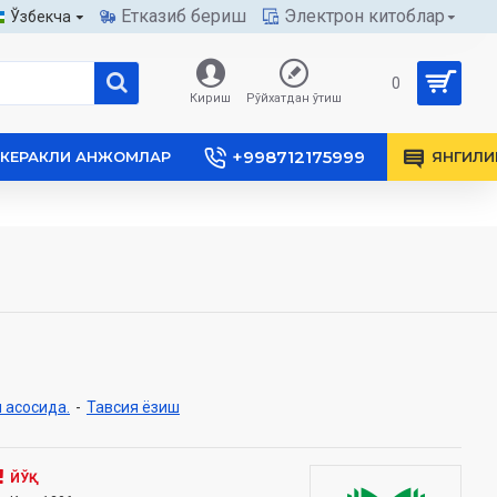
Етказиб бериш
Электрон китоблар
Ўзбекча
0
Кириш
Рўйхатдан ўтиш
+998712175999
КЕРАКЛИ АНЖОМЛАР
ЯНГИЛИ
 асосида.
-
Тавсия ёзиш
ЙЎҚ