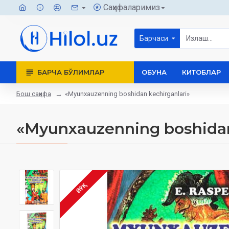
Саҳифаларимиз
Барчаси
БАРЧА БЎЛИМЛАР
ОБУНА
КИТОБЛАР
Бош саҳифа
‎«Myunxauzenning boshidan kechirganlari»
‎«Myunxauzenning boshidan
ЙЎҚ