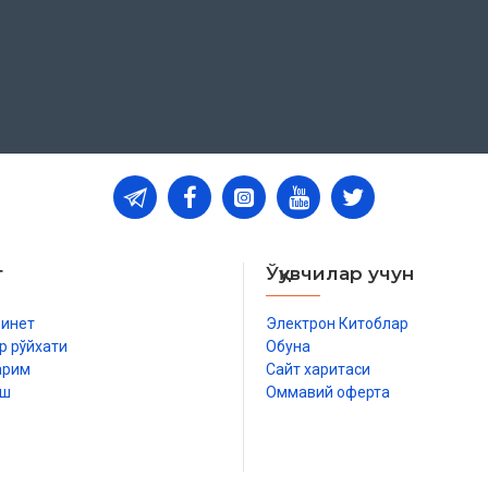
т
Ўқувчилар учун
бинет
Электрон Китоблар
р рўйхати
Обуна
арим
Сайт харитаси
иш
Оммавий оферта
р