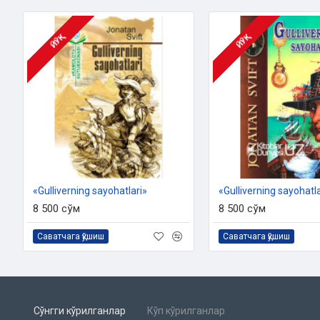
ISBN:
978-9943-02-993-4‎
O‘lchami:
60×84 1/16‎
Muqovasi:
yumshoq
ЙЎҚ
ЙЎҚ
«Gulliverning sayohatlari»‎
«Gulliverning sayohatla
8 500 сўм
8 500 сўм
Саватчага қўшиш
Саватчага қўшиш
Сўнгги кўрилганлар
Кўп кўрилганлар