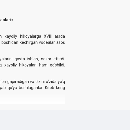
anlari
»‎
ayoliy hikoyalarga XVIII asrda
 boshidan kechirgan voqealar asos
rini qayta ishlab, nashr ettirdi.
 xayoliy hikoyalari ham qo‘shildi.
n gapiradigan va o‘zini o‘zida yo‘q
aqab qo‘ya boshlaganlar. Kitob keng