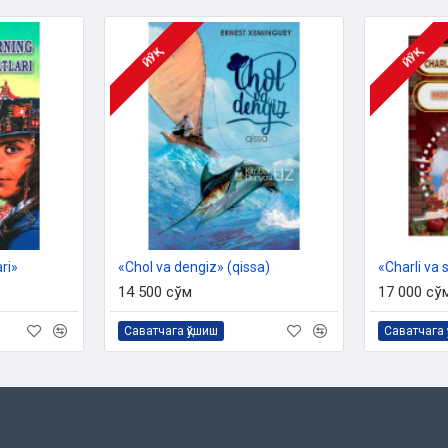
ЙЎҚ
ЙЎҚ
ri»‎
«Chol va dengiz»‎ (qissa)
14 500 сўм
17 000 сў
Саватчага қўшиш
Саватчага 