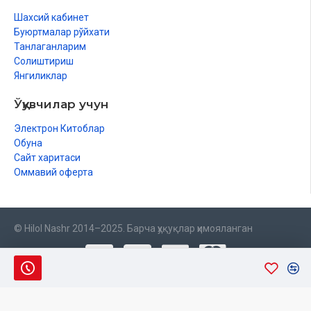
Шахсий кабинет
Буюртмалар рўйхати
Танлаганларим
Солиштириш
Янгиликлар
Ўқувчилар учун
Электрон Китоблар
Обуна
Сайт харитаси
Оммавий оферта
© Hilol Nashr 2014–2025. Барча ҳуқуқлар ҳимояланган