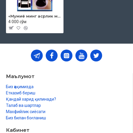
«Мумиё минг асрлик мўъжиза»
4 000 сўм
Маълумот
Биз ҳақимизда
Етказиб бериш
Қандай харид қилинади?
Талаб ва шартлар
Махфийлик сиёсати
Биз билан боғланиш
Кабинет