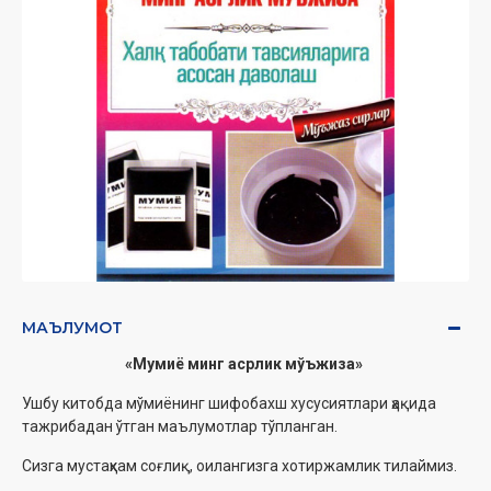
МАЪЛУМОТ
«Мумиё минг асрлик мўъжиза»
Ушбу китобда мўмиёнинг шифобахш хусусиятлари ҳақида
тажрибадан ўтган маълумотлар тўпланган.
Сизга мустаҳкам соғлиқ, оилангизга хотиржамлик тилаймиз.