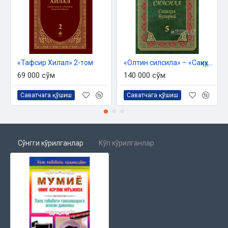
«Тафсир Хилал» 2-том
«Олтин силсила» – «Саҳиҳул Бухорий» 5-жуз
69 000 сўм
140 000 сўм
Саватчага қўшиш
Саватчага қўшиш
Сўнгги кўрилганлар
Кўп кўрилганлар