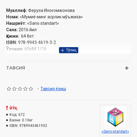
Муаллиф:
Феруза Иноғомжонова
Номи:
«Мумиё минг асрлик мўъжиза»
Нашриёт:
«Sano standart»
Сана:
2016 йил
Ҳажми:
64 бет
ISBN:
978-9943-4619-3-2
Ўлчами:
60x84 1/16
Муқоваси:
юмшоқ
ТАВСИЯ
-
Тавсия ёзиш
ЙЎҚ
Код:
672
Вазни:
0.10кг
ISBN:
9789943461932
«Sano-standart»