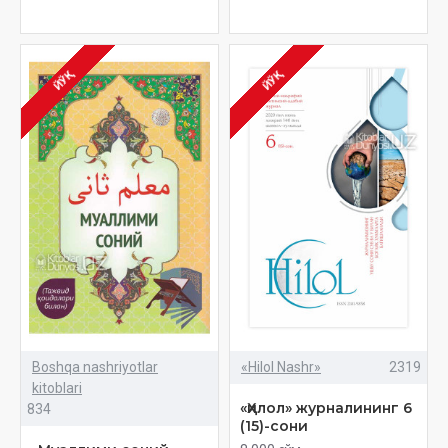
ЙЎҚ
ЙЎҚ
Boshqa nashriyotlar
«Hilol Nashr»
2319
kitoblari
«Ҳилол» журналининг 6
834
(15)-сони