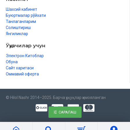
Шахсий кабинет
Буюртмалар рўйхати
Танлаганларим
Солиштириш
Янгиликлар
Ўқувчилар учун
Электрон Китоблар
Обуна
Сайт харитаси
Оммавий оферта
© Hilol Nashr 2014–2025. Барча ҳуқуқлар ҳимояланган
САРАЛАШ