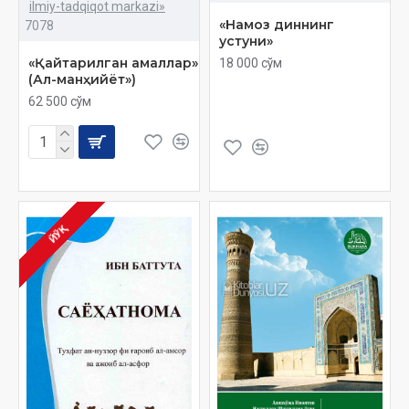
ilmiy-tadqiqot markazi»
«Намоз диннинг
7078
устуни»
«Қайтарилган амаллар»
18 000 сўм
(Ал-манҳийёт»)
62 500 сўм
ЙЎҚ