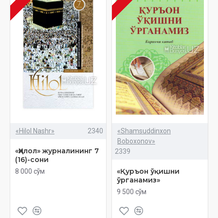
«Hilol Nashr»
2340
«Shamsuddinxon
Boboxonov»
«Ҳилол» журналининг 7
2339
(16)-сони
«Қуръон ўқишни
8 000 сўм
ўрганамиз»
9 500 сўм