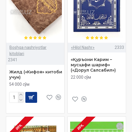
Boshqa nashriyotlar
«Hilol Nashr»
2333
kitoblari
«Қуръони Карим –
2341
мусҳафи шариф»
(«Дорул Салсабил»)
Жилд («Кифоя» китоби
учун)
22 000 сўм
54 000 сўм
ЙЎҚ
ЙЎҚ