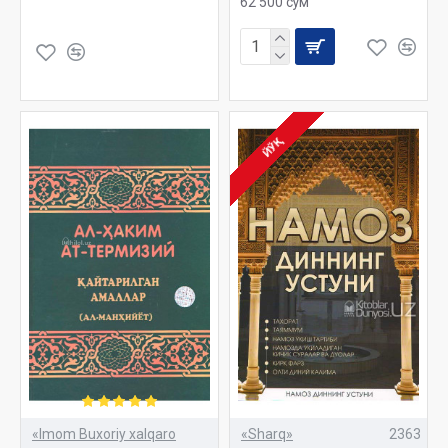
62 500 сўм
ЙЎҚ
«Imom Buxoriy xalqaro
«Sharq»
2363