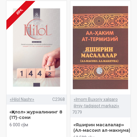
ЙЎҚ
«Hilol Nashr»
C2368
«Imom Buxoriy xalqaro
ilmiy-tadqiqot markazi»
«Ҳилол» журналининг 8
7079
(17)-сони
«Яширин масалалар»
6 000 сўм
(Ал-масоил ал-макнуна)