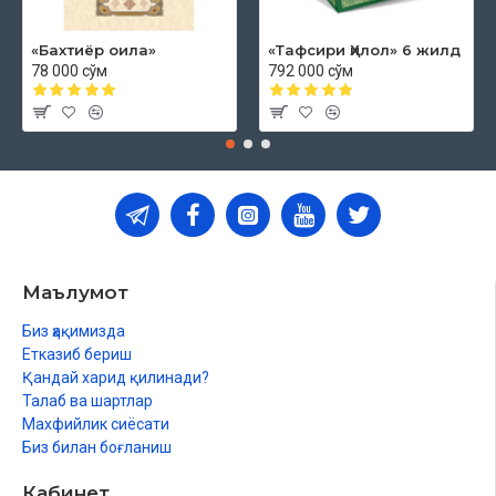
«Бахтиёр оила»
«Тафсири Ҳилол» 6 жилд
78 000 сўм
792 000 сўм
Маълумот
Биз ҳақимизда
Етказиб бериш
Қандай харид қилинади?
Талаб ва шартлар
Махфийлик сиёсати
Биз билан боғланиш
Кабинет