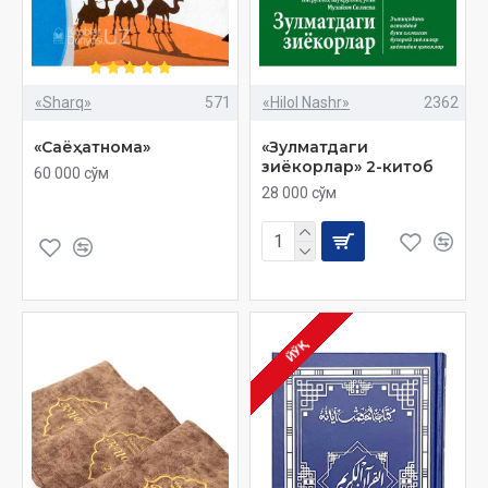
«Sharq»
571
«Hilol Nashr»
2362
«Саёҳатнома»
«Зулматдаги
зиёкорлар» 2-китоб
60 000 сўм
28 000 сўм
ЙЎҚ