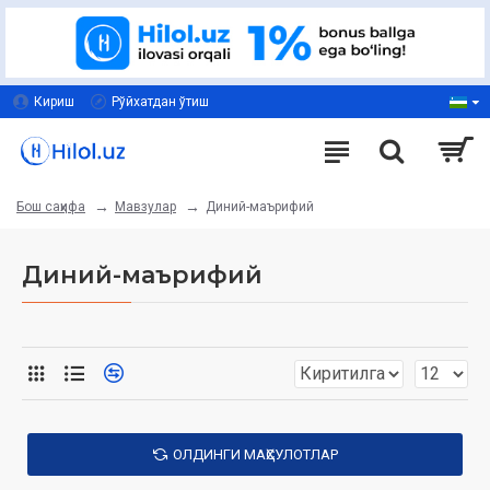
Кириш
Рўйхатдан ўтиш
Мавзулар
Диний-маърифий
Бош саҳифа
Диний-маърифий
ОЛДИНГИ МАҲСУЛОТЛАР