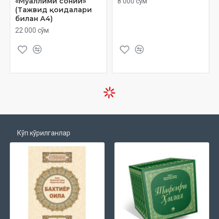
«Муаллими соний»
8 000 сўм
(Тажвид қоидалари
билан А4)
22 000 сўм
Кўп кўрилганлар