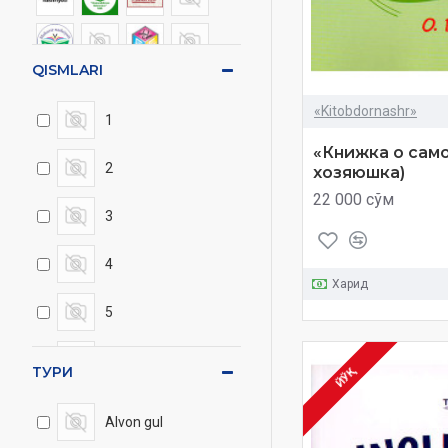
QISMLARI
«Kitobdornashr»
1
«Книжка о сам
2
хозяюшка)
22 000 сўм
3
4
Харид
5
6
ТУРИ
ЙЎҚ
7
Alvon gul