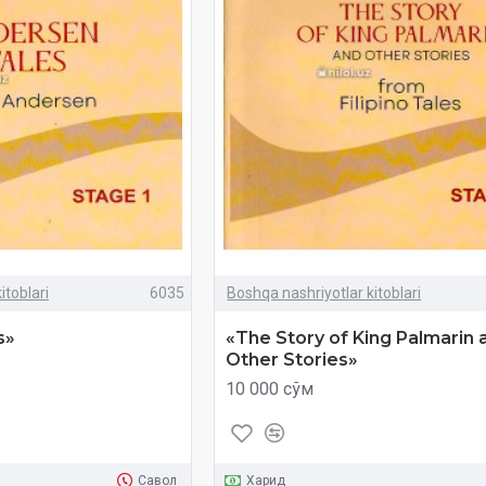
itoblari
6035
Boshqa nashriyotlar kitoblari
s»
«The Story of King Palmarin 
Other Stories»
10 000 сўм
Савол
Харид