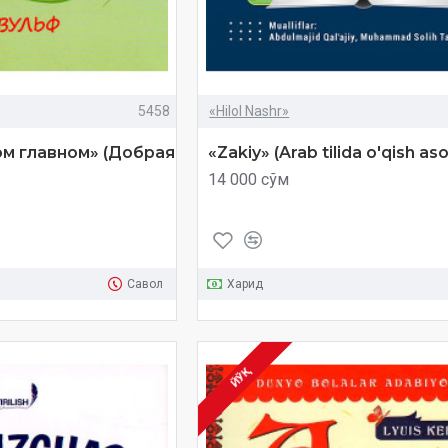
5458
«Hilol Nashr»
ом главном» (Добрая
«Zakiy» (Arab tilida o'qish aso
14 000 сўм
Савол
Харид
ЙЎҚ