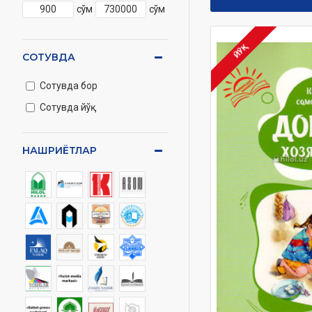
сўм
сўм
ЙЎҚ
СОТУВДА
Сотувда бор
Сотувда йўқ
НАШРИЁТЛАР