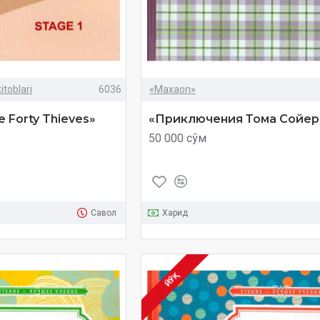
itoblari
6036
«Maxaon»
e Forty Thieves»
«Приключения Тома Сойер
50 000 сўм
Савол
Харид
ЙЎҚ