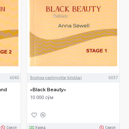
6040
Boshqa nashriyotlar kitoblari
6037
and
«Black Beauty»
10 000 сўм
Савол
Харид
Савол