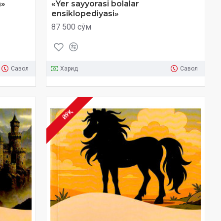
a»
«Yer sayyorasi bolalar
ensiklopediyasi»
87 500 сўм
Савол
Харид
Савол
ЙЎҚ