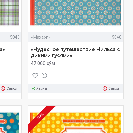
5843
«Maxaon»
5848
а»
«Чудесное путешествие Нильса с
дикими гусями»
47 000 сўм
Савол
Харид
Савол
ЙЎҚ