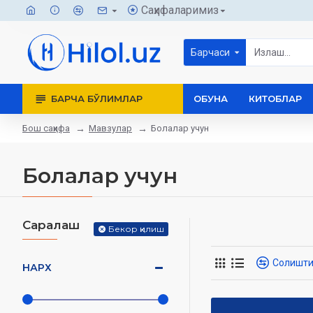
Саҳифаларимиз
Барчаси
БАРЧА БЎЛИМЛАР
ОБУНА
КИТОБЛАР
Бош саҳифа
Мавзулар
Болалар учун
Болалар учун
Саралаш
Бекор қилиш
Солишт
НАРХ