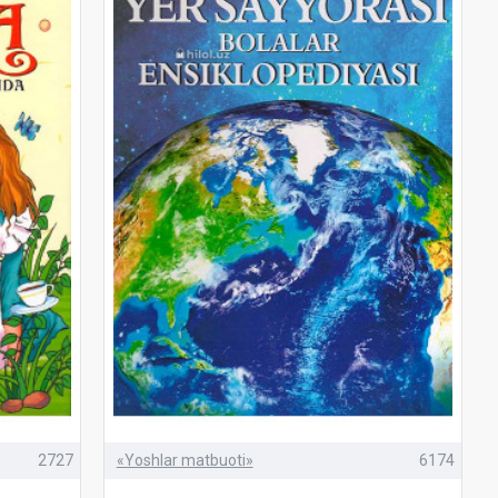
2727
«Yoshlar matbuoti»
6174