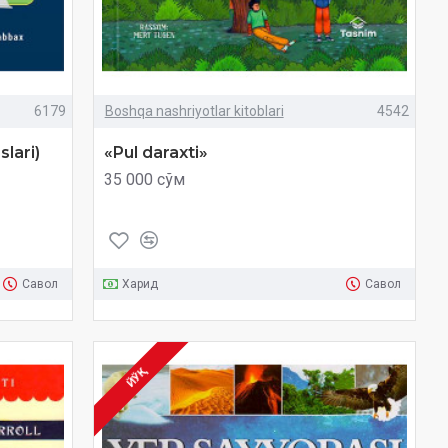
6179
Boshqa nashriyotlar kitoblari
4542
slari)
«Pul daraxti»
35 000 сўм
Савол
Харид
Савол
ЙЎҚ