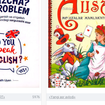
RT»
5976
«Yangi asr avlodi»