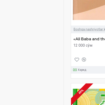
Antuan de Sent-Ekzyuperi
Anvar Sher
Apple asoschisi
Apple асосчиси
Boshqa nashriyotlar k
Arab alifbosi
«Ali Baba and th
Arab alifbosida husnixat
12 000 сўм
Arab alifbosi va yozuv
daftari
Arabcha
Arab tilini ertaklar
Харид
yordamida o‘rganamiz
Artur Konan
Artur Konan Doyl
ЙЎҚ
Arximed Menga bir dastak
bering