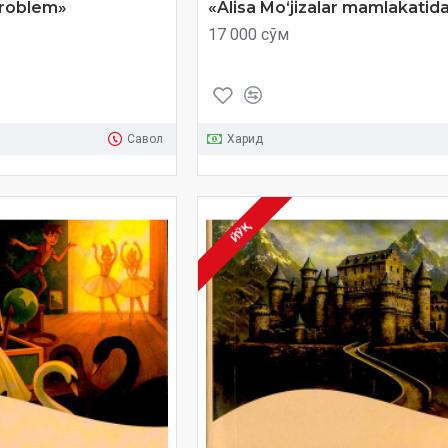
Problem»
«Alisa Mo‘jizalar mamlakatid
17 000 сўм
Савол
Харид
ЙЎҚ