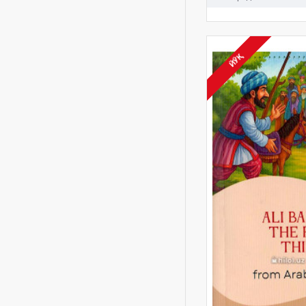
Aleksandr Melentevich
Volkov
Aleksey Tolstoy
ЙЎҚ
Ali Baba and the Forty
Thieves
Ali Hanifayev
Ali Qushchi Oʻz davrining
Batlimusi
Alisher Navoiy Turkiy
adabiy til asoschisi
Animatsiya qiroli
Anna Sewell
Anna Syuell
Antiqa mantiq
Anton Chexov
Anton Pavlovich Chexov