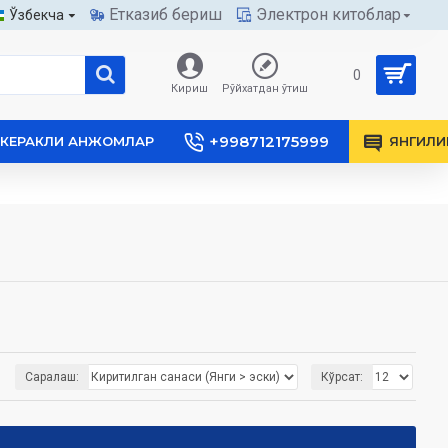
Етказиб бериш
Электрон китоблар
Ўзбекча
0
Кириш
Рўйхатдан ўтиш
+998712175999
КЕРАКЛИ АНЖОМЛАР
ЯНГИЛИ
Саралаш:
Кўрсат: