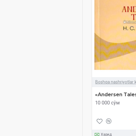
Abdulhakim qori Matqulov
Abdulkarim Hasan
Abdulloh Abdulg'ani
Abdulqayum Yulchiyev
Abdumurod Tilavov
Abduqahhor Shoshiy
Abror Akbarov
Ahmadjon Bobojonov
Ahrorjon Rahmonov
Boshqa nashriyotlar k
Aka-uka Grimlar
«Andersen Tale
Aka-uka Raytlar Yashasin
10 000 сўм
Al-Muallim
Alan Aleksandr Miln
Albert Eynshteyn Atomni
boʻlgan olim
Харид