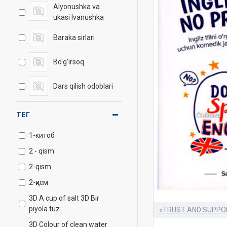
8
Alyonushka va
ukasi Ivanushka
9
Baraka sirlari
10
Bo'g'irsoq
11
Dars qilish odoblari
12
Duymcha
ТЕГ
13
Go'zal odoblar
1-китоб
14
2 - qism
Isrof qilmang
2-qism
15
Maqtanchoq
2-қисм
Quyoncha
3D A cup of salt 3D Bir
16
piyola tuz
Masha va Ayiq
«TRUST AND SUPPO
3D Colour of clean water