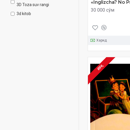
Mushuk, xo'roz va
«Inglizcha? No 
3D Toza suv rangi
tulki
30 000 сўм
3d kitob
Qo'shnichilik
4-8
odoblari
4-8 let
Quyonning uychasi
7-11
Харид
Salomlashish
7-11 let
odoblari
7-11 лет
Zararli odatlar
29 эртак
ЙЎҚ
A.Akbarov
A.N. Tolstoy
A.Najmiddinov
Abdug'ani Hasanov
Abdujabbor Yaminov
Abdujalil Anorboy o‘g‘li