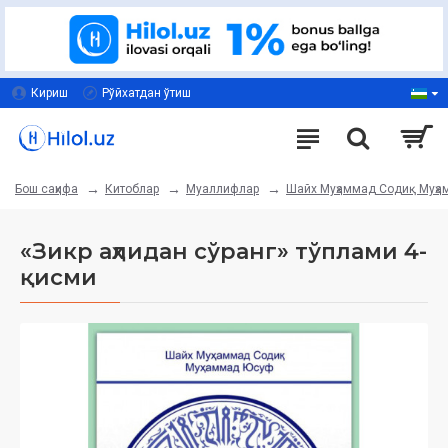
Кириш
Рўйхатдан ўтиш
Китоблар
Муаллифлар
Шайх Муҳаммад Содиқ Муҳ
Бош саҳифа
«Зикр аҳлидан сўранг» тўплами 4-
қисми