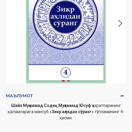
МАЪЛУМОТ
Шайх Муҳаммад Содиқ Муҳаммад Юсуф
ҳазратларининг
қаламларига мансуб
«Зикр аҳлидан сўранг»
тўпламининг 4-
қисм
и.