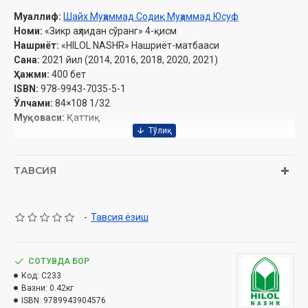
Муаллиф:
Шайх Муҳаммад Содиқ Муҳаммад Юсуф
Номи:
«Зикр аҳлидан сўранг» 4-қисм
Нашриёт:
«HILOL NASHR» Нашриёт-матбааси
Сана:
2021 йил (2014, 2016, 2018, 2020, 2021)
Ҳажми:
400 бет
ISBN:
978-9943-7035-5-1
Ўлчами:
84×108 1/32
Муқоваси:
Қаттиқ
Ўзбекистон Республикаси Вазирлар Маҳкамаси ҳузуридаги
ТАВСИЯ
Дин ишлари бўйича қўмитан қўмитанинг 2021 йил 9
июлдаги 03-07/4395-ракамли хулосаси асосида чоп
этилди.
-
Тавсия ёзиш
Ушбу китобда қуйидаги масалаларга оид маълумотлар
олишингиз мумкин:
СОТУВДА БОР
Код:
C233
МУНДАРИЖА
Вазни:
0.42кг
ISBN:
9789943904576
ҚУРЪОН ВА СУННАТ