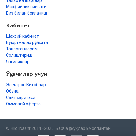
Талаб ва шартлар
Махфийлик сиёсати
Биз билан боғланиш
Кабинет
Шахсий кабинет
Буюртмалар рўйхати
Танлаганларим
Солиштириш
Янгиликлар
Ўқувчилар учун
Электрон Китоблар
Обуна
Сайт харитаси
Оммавий оферта
© Hilol Nashr 2014–2025. Барча ҳуқуқлар ҳимояланган