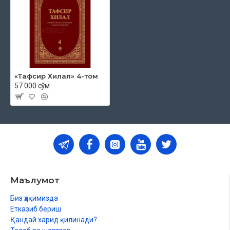
«Тафсир Хилал» 4-том
57 000 сўм
Маълумот
Биз ҳақимизда
Етказиб бериш
Қандай харид қилинади?