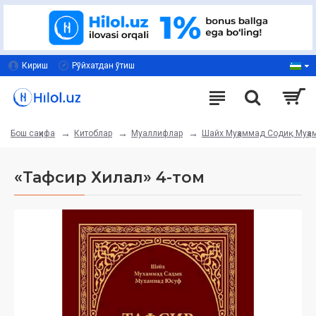
Кириш
Рўйхатдан ўтиш
Китоблар
Муаллифлар
Шайх Муҳаммад Содиқ Муҳ
Бош саҳифа
«Тафсир Хилал» 4-том