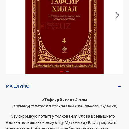
МАЪЛУМОТ
«Тафсир Хилал» 4-том
(Перевод смыслов и толкование Священного Куръана)
"Эту скромную попытку толкования Слова Всевышнего
Аллаха посвящаю моему отцу Мухаммаду Юсуфухаджи и
моей матери Собиреханум Тилакберди рахматуллахи