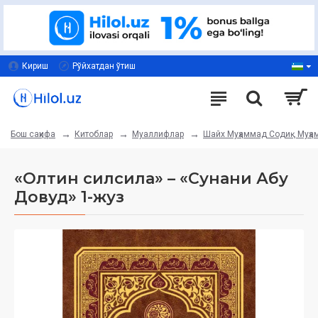
Кириш
Рўйхатдан ўтиш
Китоблар
Муаллифлар
Шайх Муҳаммад Содиқ Муҳ
Бош саҳифа
«Олтин силсила» – «Сунани Абу
Довуд» 1-жуз