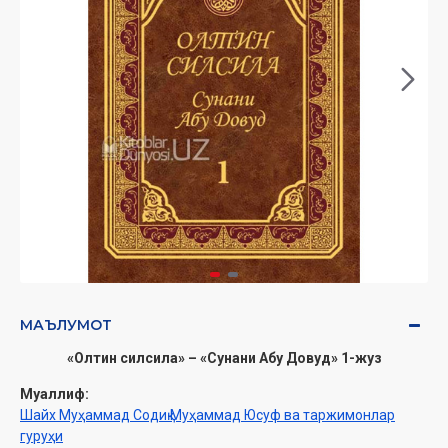
МАЪЛУМОТ
«Олтин силсила» – «Сунани Абу Довуд» 1-жуз
Муаллиф:
Шайх Муҳаммад Содиқ Муҳаммад Юсуф ва таржимонлар
гуруҳи