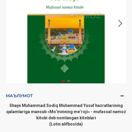
МАЪЛУМОТ
Shayx Muhammad Sodiq Muhammad Yusuf hazratlarining
qalamlariga mansub «Mo‘minning meʼroji» - mufassal namoz
kitobi deb nomlangan kitoblari
(Lotin alifbosida)