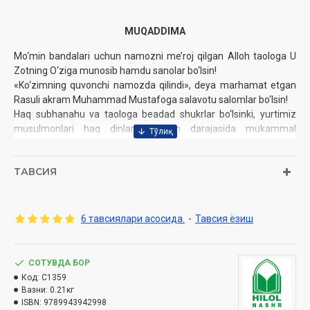
MUQADDIMA
Mo‘min bandalari uchun namozni me’roj qilgan Alloh taologa U
Zotning O‘ziga munosib hamdu sanolar bo‘lsin!
«Ko‘zimning quvonchi namozda qilindi», deya marhamat etgan
Rasuli akram Muhammad Mustafoga salavotu salomlar bo‘lsin!
Haq subhanahu va taologa beadad shukrlar bo‘lsinki, yurtimiz
musulmonlari haq dinlarini imkon darajasida mukammal
o‘rganishga intilishmoqda. Uzoq vaqt davom etgan tazyiq va
ta’qiblardan so‘ng diniy qadriyatlarimiz o‘zimizga qayt­di, Alloh
ТАВСИЯ
taoloning lutfu inoyati bilan ibodatlarimizni ­komil, to‘kis ado
etishga o‘tildi. Bu borada, ayniqsa, ibodatlarning eng ulug‘i
sanalgan namoz arkonlarini puxta o‘rganish, ularni shariat
talablariga muvofiq to‘kis ado etishga jiddiy e’tibor qaratildi.
6 тавсиялари асосида.
-
Тавсия ёзиш
Musulmonlarimizga namoz o‘qish tartib-qoidala­rini o‘rgatishda,
ayniqsa, kichik hajmli, suratli qo‘llanmalar juda qo‘l keldi.
Keyinchalik namoz haqidagi mukammalroq kitoblar chop etishga
СОТУВДА БОР
ham kirishildi. Kamina xodimingiz­ning «Hadis va Hayot»
Код:
C1359
turkumida nashr qilingan kitoblari­ning beshinchi, oltinchi,
Вазни:
0.21кг
yettinchi juzlari «Namoz kitobi» deb ­atalib, to‘laligicha shu ulkan
ISBN:
9789943942998