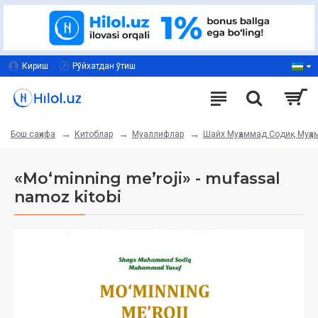
Кириш
Рўйхатдан ўтиш
Китоблар
Муаллифлар
Шайх Муҳаммад Содиқ Муҳ
Бош саҳифа
«Mo‘minning meʼroji» - mufassal
namoz kitobi