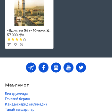
Овнинг жазоси
Ҳарами шарифга ҳадйи аташ
Макка ҳарами фазли ҳақида
Маккага эҳромсиз кириш жоиз
Замзам сувидан ичиш ва олиб кетиш
Ҳожига сув бериш фазли
«Ҳадис ва Ҳаёт» 10-жуз. Ҳаж китоби
Каъбани Аллоҳ таоло ҳифз этгани ҳақида
57 000 сўм
Мадинанинг фазли ҳақида
Мадина Аллоҳ таоло инояти ила қўрилган
Набий алайҳиссаломнинг Мадинага ва унинг аҳлига дуолари
Мадинани маскан тутишга тарғиб
Набий соллаллоҳу алайҳи васаллам қабрларини зиёрат қилиш
Маълумот
Биз ҳақимизда
Етказиб бериш
Қандай харид қилинади?
Талаб ва шартлар