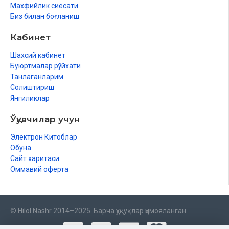
Махфийлик сиёсати
Биз билан боғланиш
Кабинет
Шахсий кабинет
Буюртмалар рўйхати
Танлаганларим
Солиштириш
Янгиликлар
Ўқувчилар учун
Электрон Китоблар
Обуна
Сайт харитаси
Оммавий оферта
© Hilol Nashr 2014–2025. Барча ҳуқуқлар ҳимояланган