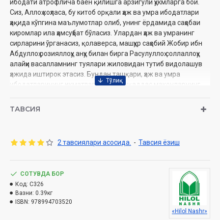
ибодати атрофлича баён қилишга арзигули ҳукмларга бой.
Сиз, Аллоҳ хоҳласа, бу китоб орқали ҳаж ва умра ибодатлари
ҳақида кўпгина маълумотлар олиб, унинг ёрдамида саҳобаи
киромлар ила ҳамсуҳбат бўласиз. Улардан ҳаж ва умранинг
сирларини ўрганасиз, қолаверса, машҳур саҳобий Жобир ибн
Абдуллоҳ розияллоҳу анҳу билан бирга Расулуллоҳ соллаллоҳу
алайҳи васалламнинг туялари жиловидан тутиб видолашув
ҳажида иштирок этасиз. Бундан ташқари, ҳаж ва умра
ибодатларининг ҳикматлари ҳамда муқаддас маконларнинг
тарихи ва ҳозирги куни билан ошно бўласиз.
ТАВСИЯ
Муаллиф:
Шайх Муҳаммад Содиқ Муҳаммад Юсуф
Номи:
«Ҳадис ва Ҳаёт» 10-жуз. Ҳаж ва умра китоби.
Нашриёт:
«Hilol» нашриёт-матбааси
2 тавсиялари асосида.
-
Тавсия ёзиш
Сана:
2025 йил (2015, 2016. 2019, 2020, 2021, 2022, 2021 2024
2025)
Ҳажми:
376 бет
ISBN:
СОТУВДА БОР
978-9910-687-25-9
Ўлчами:
Код:
C326
84×108 1/32
Вазни:
0.39кг
Муқоваси:
қаттиқ
ISBN:
978994703520
«Hilol Nashr»
Ўзбекистон Республикаси Дин ишлари бўйича