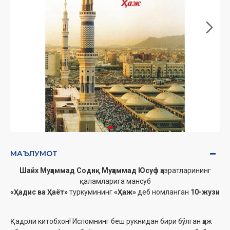
МАЪЛУМОТ
Шайх Муҳаммад Содиқ Муҳаммад Юсуф
ҳазратларининг
қаламларига мансуб
«Ҳадис ва Ҳаёт»
туркумининг
«Ҳаж»
деб номланган
10-жузи
Қадрли китобхон! Исломнинг беш рукнидан бири бўлган ҳаж