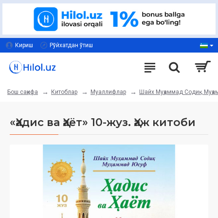
Кириш
Рўйхатдан ўтиш
Китоблар
Муаллифлар
Шайх Муҳаммад Содиқ Муҳ
Бош саҳифа
«Ҳадис ва Ҳаёт» 10-жуз. Ҳаж китоби