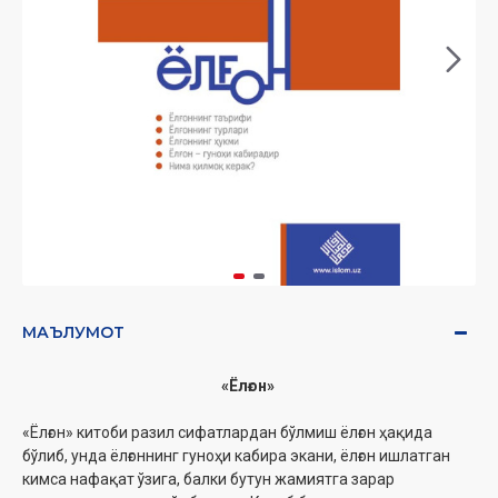
МАЪЛУМОТ
«Ёлғон»
«Ёлғон» китоби разил сифатлардан бўлмиш ёлғон ҳақида
бўлиб, унда ёлғоннинг гуноҳи кабира экани, ёлғон ишлатган
кимса нафақат ўзига, балки бутун жамиятга зарар