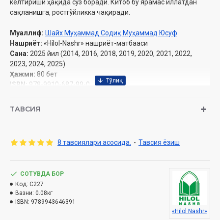
келтириши ҳақида сўз боради. Китоб бу ярамас иллатдан
сақланишга, ростгўйликка чақиради.
Муаллиф:
Шайх Муҳаммад Содиқ Муҳаммад Юсуф
Нашриёт:
«Hilol-Nashr» нашриёт-матбааси
Сана:
2025 йил (2014, 2016, 2018, 2019, 2020, 2021, 2022,
2023, 2024, 2025)
Ҳажми:
80 бет
ISBN:
978-9910-687-99-0
Ўлчами:
84×108 1/32
Муқоваси:
юмшоқ
ТАВСИЯ
Ўзбекистон Республикаси Дин ишлари бўйича
8 тавсиялари асосида.
-
Тавсия ёзиш
қўмитасининг 2025 йил 23 апрелдаги 03-07/2533-рақамли
хулосаси асосида чоп этилди.
СОТУВДА БОР
Код:
C227
Ушбу китобниниг электрон нашри ҳам бор. Уни ўқиш учун
Вазни:
0.08кг
сизга «Hilol eBook» дастури керак бўлади:
ISBN:
9789943646391
«Hilol Nashr»
Электрон шакли