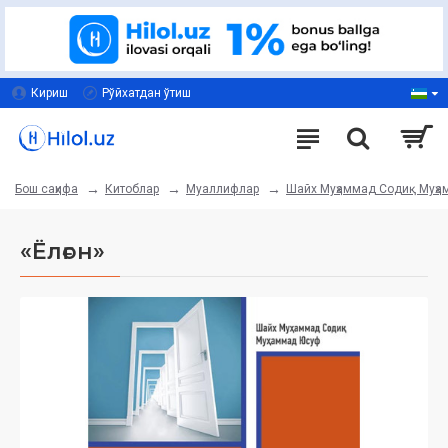
Кириш
Рўйхатдан ўтиш
Китоблар
Муаллифлар
Шайх Муҳаммад Содиқ Муҳ
Бош саҳифа
«Ёлғон»