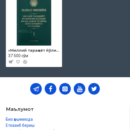
«Миллий тараққиёт йўлимизни қатъият билан давом эттириб, янги босқичга кўтарамиз» 1-жилд
37 500 сўм
Маълумот
Биз ҳақимизда
Етказиб бериш