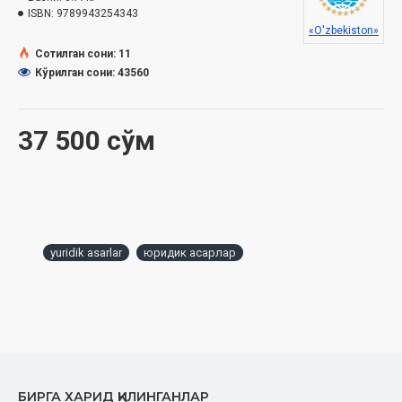
ISBN:
9789943254343
«O'zbekiston»
Сотилган сони: 11
Кўрилган сони: 43560
37 500 сўм
yuridik asarlar
юридик асарлар
БИРГА ХАРИД ҚИЛИНГАНЛАР