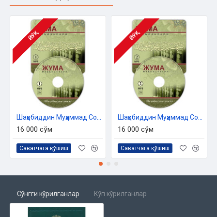
ЙЎҚ
ЙЎҚ
Шаҳобиддин Муҳаммад Солиҳ ўғли - «Жума мавъизалари» 1-диск (МР3)
Шаҳобиддин Муҳаммад Солиҳ ўғли - «Жума мавъизалари» 2-диск (МР3)
16 000 сўм
16 000 сўм
Саватчага қўшиш
Саватчага қўшиш
Сўнгги кўрилганлар
Кўп кўрилганлар