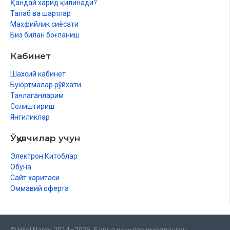
Қандай харид қилинади?
Талаб ва шартлар
Махфийлик сиёсати
Биз билан боғланиш
Кабинет
Шахсий кабинет
Буюртмалар рўйхати
Танлаганларим
Солиштириш
Янгиликлар
Ўқувчилар учун
Электрон Китоблар
Обуна
Сайт харитаси
Оммавий оферта