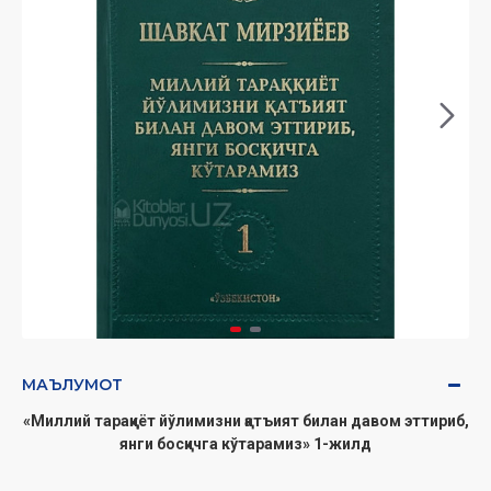
МАЪЛУМОТ
«Миллий тараққиёт йўлимизни қатъият билан давом эттириб,
янги босқичга кўтарамиз» 1-жилд