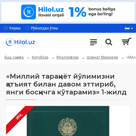
Кириш
Рўйхатдан ўтиш
Китоблар
Муаллифлар
Шавкат Мирзиёев
«Милл
Бош саҳифа
«Миллий тараққиёт йўлимизни
қатъият билан давом эттириб,
янги босқичга кўтарамиз» 1-жилд
ЙЎҚ