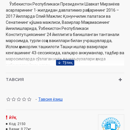
Ўзбекистон Республикаси Президенти Шавкат Мирзиёев
асарларининг 1-жилдидан давлатимиз раҳбарининг 2016 –
2017 йилларда Олий Мажлис Қонунчилик палатаси ва
Сенатининг қўшма мажлиси, Вазирлар Маҳкамасининг
йиғилишларида, Ўзбекистон Республикаси
Конститутциясининг 24 йиллигига бағишланган тантанали
маросимда, турли соҳа вакиллари билан учрашувларда,
Ислом ҳамкорлик ташкилоти Ташқи ишлар вазирлари
кенгашининг 43-сессиясида, халқаро анжуманлар, тадбир ва
маросимларда сўзлаган нутқ ва маърузалари ҳамда
табриклари ўрин олган.
Муаллиф:
Шавкат Мирзиёев
ТАВСИЯ
Нашриёт:
«Ўзбекистон»
Сана:
2019 йил
Ҳажми:
592 бет
-
Тавсия ёзиш
ISBN:
978-9943-25-434-3
Ўлчами:
60×90 1/16‎
Муқоваси:
қаттиқ
ЙЎҚ
Код:
2150
Вазни:
0.77кг