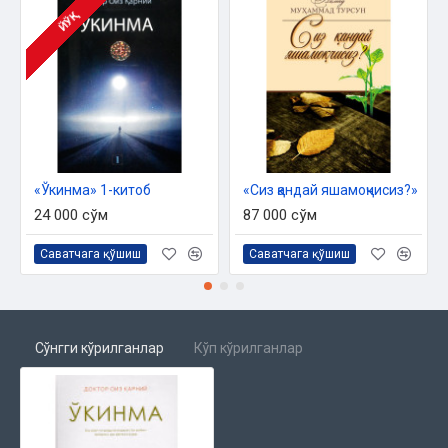
ЙЎҚ
«Ўкинма» 1-китоб
«Сиз қандай яшамоқчисиз?»
24 000 сўм
87 000 сўм
Саватчага қўшиш
Саватчага қўшиш
Сўнгги кўрилганлар
Кўп кўрилганлар