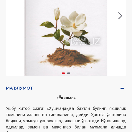
МАЪЛУМОТ
«Ўкинма»
Ушбу китоб сизга: «Хушчақчақ ва бахтли бўлинг, яхшилик
томонини изланг ва тинчланинг», дейди. Ҳаётга ўз ҳолича
боқишни, мамнун, қувноқ ва шод яшашни ўргатади. Йўналишлар,
одамлар, замон ва маконлар билан муомала қилишда