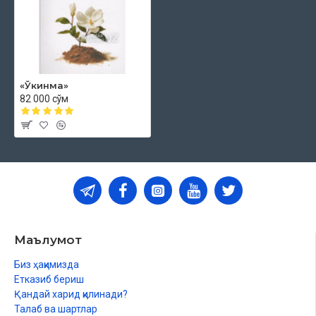
«Ўкинма»
82 000 сўм
Маълумот
Биз ҳақимизда
Етказиб бериш
Қандай харид қилинади?
Талаб ва шартлар