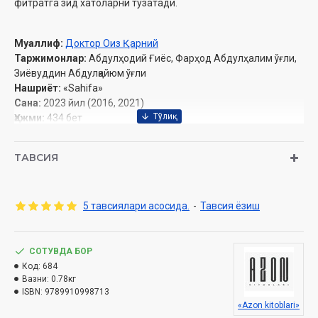
фитратга зид хатоларни тузатади.
Муаллиф:
Доктор Оиз Қарний
Таржимонлар:
Абдулҳодий Ғиёс, Фарҳод Абдулҳалим ўғли,
Зиёвуддин Абдулқайюм ўғли
Нашриёт:
«Sahifa»
Сана:
2023 йил (2016, 2021)
Ҳажми:
434 бет
ISBN:
978-9910-9987-1-3
Ўлчами:
70х100 1/16
ТАВСИЯ
Муқоваси:
қаттиқ
5 тавсиялари асосида.
-
Тавсия ёзиш
Ўзбекистон Республикаси Вазирлар Маҳкамаси
ҳузуридаги Дин ишлари бўйича қўмитанинг 2023 йил
31
майдаги
02-07/4353-рақамли хулосаси асосида
СОТУВДА БОР
нашрга таёрланди
Код:
684
Вазни:
0.78кг
ISBN:
9789910998713
«Azon kitoblari»