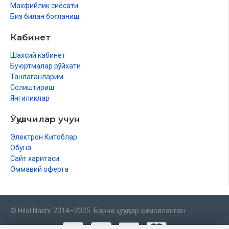
Махфийлик сиёсати
Биз билан боғланиш
Кабинет
Шахсий кабинет
Буюртмалар рўйхати
Танлаганларим
Солиштириш
Янгиликлар
Ўқувчилар учун
Электрон Китоблар
Обуна
Сайт харитаси
Оммавий оферта
© Hilol Nashr 2014–2025. Барча ҳуқуқлар ҳимояланган