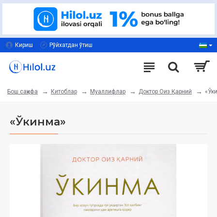
Кириш
Рўйхатдан ўтиш
Китоблар
Муаллифлар
Доктор Оиз Қарний
«Ўк
Бош саҳифа
«Ўкинма»