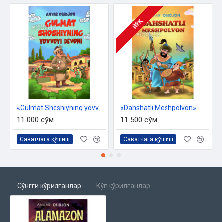
ЙЎҚ
«Gulmat Shoshiyning yovvoyi devoni»
«Dahshatli Meshpolvon»
11 000 сўм
11 500 сўм
Саватчага қўшиш
Саватчага қўшиш
Сўнгги кўрилганлар
Кўп кўрилганлар