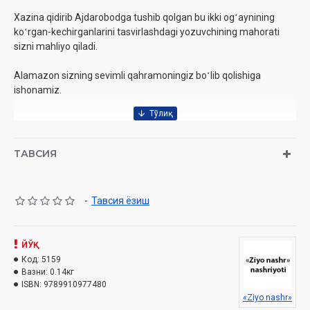
Xazina qidirib Ajdarobodga tushib qolgan bu ikki ogʻaynining
koʻrgan-kechirganlarini tasvirlashdagi yozuvchining mahorati
sizni mahliyo qiladi.
Alamazon sizning sevimli qahramoningiz boʻlib qolishiga
ishonamiz.
Muallif:
Anvar Obidjon
Sana:
2024-yil
ТАВСИЯ
Nashriyot:
«Ziyo nashr»‎
Hajmi:
128 bet‎
ISBN:
978-9910-9774-8-0
-
Тавсия ёзиш
O'lcham:
84x108 1/32‎
Muqovasi:
yumshoq
ЙЎҚ
Код:
5159
Вазни:
0.14кг
ISBN:
9789910977480
«Ziyo nashr»