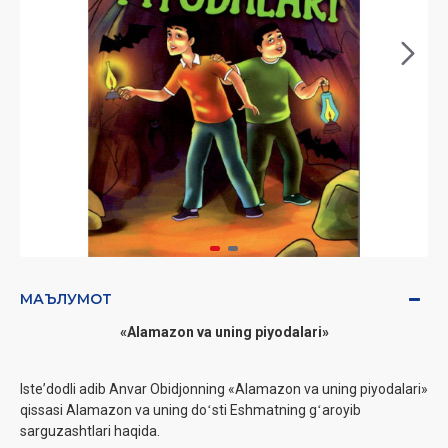
МАЪЛУМОТ
«Alamazon va uning piyodalari»
Isteʼdodli adib Anvar Obidjonning «Alamazon va uning piyodalari»
qissasi Alamazon va uning doʻsti Eshmatning gʻaroyib
sarguzashtlari haqida.