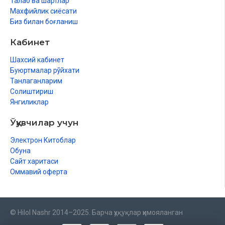
Талаб ва шартлар
Махфийлик сиёсати
Биз билан боғланиш
Кабинет
Шахсий кабинет
Буюртмалар рўйхати
Танлаганларим
Солиштириш
Янгиликлар
Ўқувчилар учун
Электрон Китоблар
Обуна
Сайт харитаси
Оммавий оферта
© Hilol Nashr 2014–2025. Барча ҳуқуқлар ҳимояланган