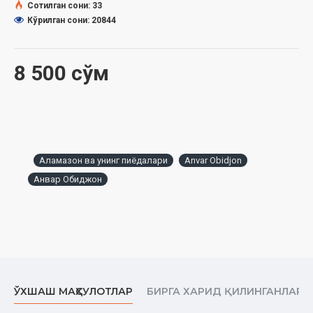
Сотилган сони: 33
Кўрилган сони: 20844
8 500 сўм
Аламазон ва унинг пиёдалари
Anvar Obidjon
Анвар Обиджон
ЎХШАШ МАҲСУЛОТЛАР
БИРГА ХАРИД ҚИЛИНГАНЛАР