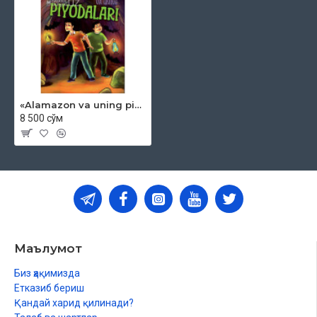
«Alamazon va uning piyodalari»
8 500 сўм
Маълумот
Биз ҳақимизда
Етказиб бериш
Қандай харид қилинади?