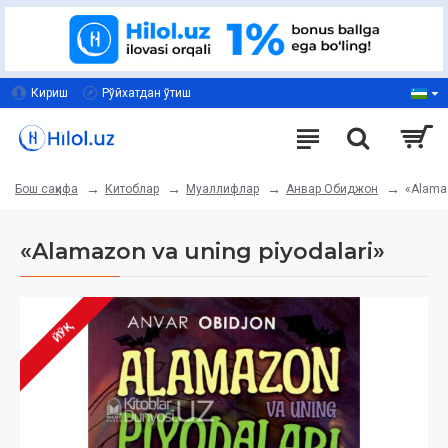
Кириш
Рўйхатдан ўтиш
Китоблар
Муаллифлар
Анвар Обиджон
«Alamaz
Бош саҳифа
«Alamazon va uning piyodalari»
ЙЎҚ