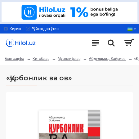
Кириш
Рўйхатдан ўтиш
Китоблар
Муаллифлар
Абдулҳамид Зайриев
«Қ
Бош саҳифа
«Қурбонлик ва ов»