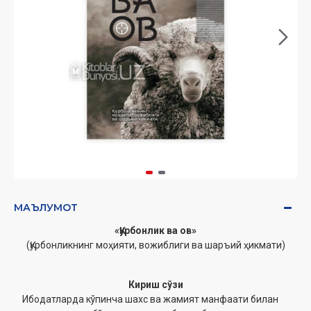
МАЪЛУМОТ
«Қурбонлик ва ов»
(Қурбонликнинг моҳияти, вожиблиги ва шаръий ҳикмати)
Кириш сўзи
Ибодатларда кўпинча шахс ва жамият манфаати билан