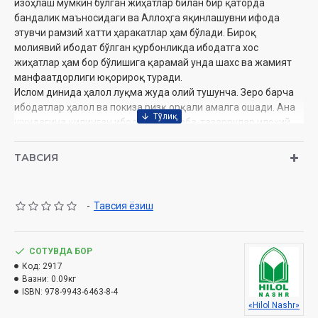
изоҳлаш мумкин бўлган жиҳатлар билан бир қаторда
бандалик маъносидаги ва Аллоҳга яқинлашувни ифода
этувчи рамзий хатти ҳаракатлар ҳам бўлади. Бироқ
молиявий ибодат бўлган қурбонликда ибодатга хос
жиҳатлар ҳам бор бўлишига қарамай унда шахс ва жамият
манфаатдорлиги юқорироқ туради.
Ислом динида ҳалол луқма жуда олий тушунча. Зеро барча
ибодатлар ҳалол ва покиза ризқ орқали амалга ошади. Ана
шундагина қилинган ибодатлар, тавба-тазаррулар илоҳий
даргоҳда қабул бўлади. Шундай талаблардан биттаси
сифатида шаръий меъёрларга кўра сўйилган жонлиқ
ТАВСИЯ
гўштидан фойдаланиш ҳам бу борада кишидан бир мунча
илмий савияга эга бўлишни тақозо қилади. Биз айнан мана
шу мақсадда қўлингиздаги мазкур рисолада «қурбонлик
-
Тавсия ёзиш
сўйиш», «ақийқа қурбонлиги» ва «ов» деб аталмиш алоҳида
учта мавзуни битта муштарак жиҳат, яъни гўштини истеъмол
қилиш ҳалол бўлган жонлиқни шаръий талабга кўра сўйиш
СОТУВДА БОР
масаласини ёритишга ҳаракат қилдик. Зеро биз эътиқод
Код:
2917
қилувчи дин неъматнинг ҳалол бўлишидан ташқари унга
Вазни:
0.09кг
ҳалол йўл билан эришиш ва уни ҳалол усулда тайёрлашни
ISBN:
978-9943-6463-8-4
ҳам буюради.
«Hilol Nashr»