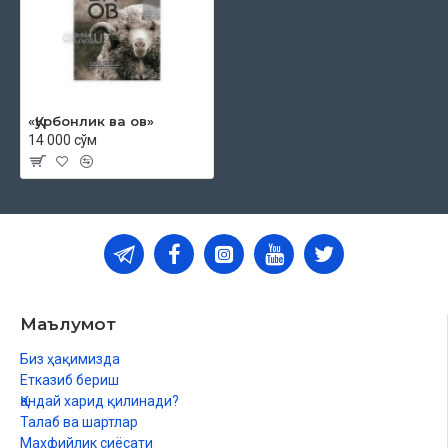
«Қурбонлик ва ов»
14 000 сўм
Маълумот
Биз ҳақимизда
Етказиб бериш
Қандай харид қилинади?
Талаб ва шартлар
Махфийлик сиёсати