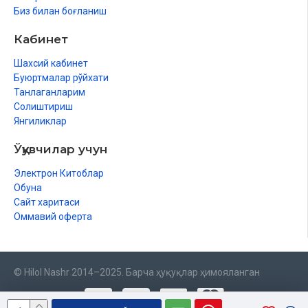
Биз билан боғланиш
Кабинет
Шахсий кабинет
Буюртмалар рўйхати
Танлаганларим
Солиштириш
Янгиликлар
Ўқувчилар учун
Электрон Китоблар
Обуна
Сайт харитаси
Оммавий оферта
© Hilol Nashr 2014–2025. Барча ҳуқуқлар ҳимояланган