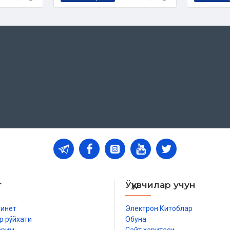
т
Ўқувчилар учун
бинет
Электрон Китоблар
р рўйхати
Обуна