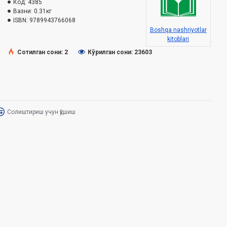
Код:
4385
Вазни:
0.31кг
ISBN:
9789943766068
Boshqa nashriyotlar
kitoblari
Сотилган сони: 2
Кўрилган сони: 23603
Солиштириш учун қўшиш