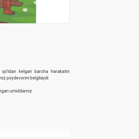
iz qo'ldan kelgan barcha harakatni
miz poydevorini belgilaydi.
 degan umiddamiz.