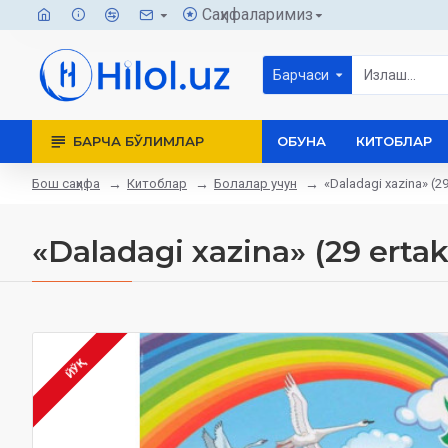
Саҳифаларимиз
Барчаси
БАРЧА БЎЛИМЛАР
ОБУНА
КИТОБЛАР
Бош саҳифа
Китоблар
Болалар учун
«Daladagi xazina» (29
«Daladagi xazina» (29 ertak
ЙЎҚ