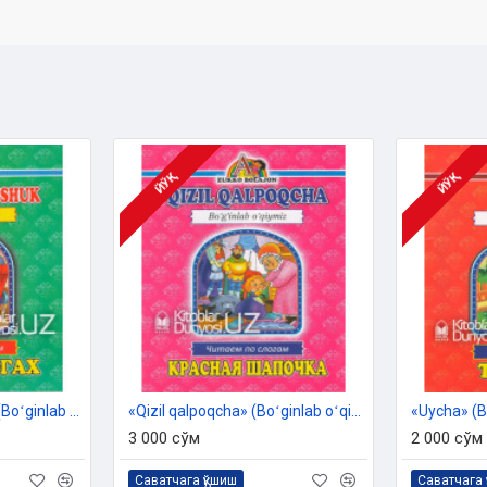
ЙЎҚ
ЙЎҚ
«Etik kiygan mushuk» (Boʻginlab oʻqiymiz. Oʻzbekcha-ruscha)
«Qizil qalpoqcha» (Boʻginlab oʻqiymiz. Oʻzbekcha-ruscha)
3 000 сўм
2 000 сўм
Саватчага қўшиш
Саватчага 