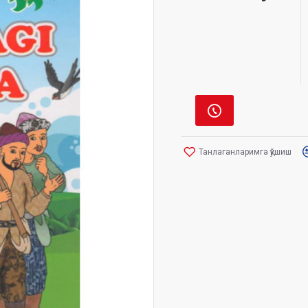
Танлаганларимга қўшиш