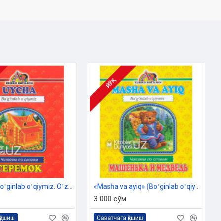
ЙЎҚ
«Uycha» (Boʻginlab oʻqiymiz. Oʻzbekcha-ruscha)
«Masha va ayiq» (Boʻginlab oʻqiymiz. Oʻzbekcha-ruscha)
3 000 сўм
қўшиш
Саватчага қўшиш