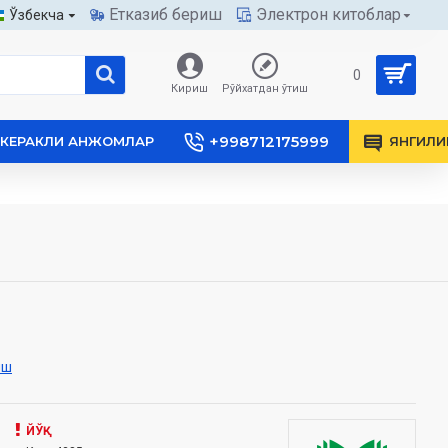
Етказиб бериш
Электрон китоблар
Ўзбекча
0
Кириш
Рўйхатдан ўтиш
+998712175999
КЕРАКЛИ АНЖОМЛАР
ЯНГИЛИ
иш
ЙЎҚ