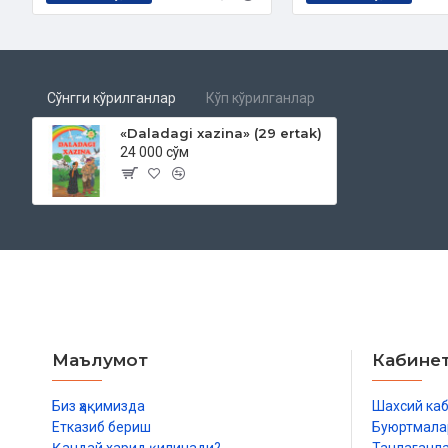
Сўнгги кўрилганлар
Кўп кўрилганлар
«Daladagi xazina» (29 ertak)
24 000 сўм
Маълумот
Кабине
Биз ҳақимизда
Шахсий ка
Етказиб бериш
Буюртмала