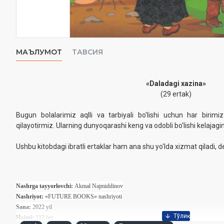
МАЪЛУМОТ
ТАВСИЯ
«Daladagi xazina»
(29 ertak)
Bugun bolalarimiz aqlli va tarbiyali bo'lishi uchun har birim
qilayotirmiz. Ularning dunyoqarashi keng va odobli bo'lishi kelajagi
Ushbu kitobdagi ibratli ertaklar ham ana shu yo'lda xizmat qiladi,
Nashrga tayyorlovchi:
Akmal Najmiddinov
Nashriyot:
«FUTURE BOOKS» nashriyoti
Sana:
2022 yil
Hajmi:
112 bet