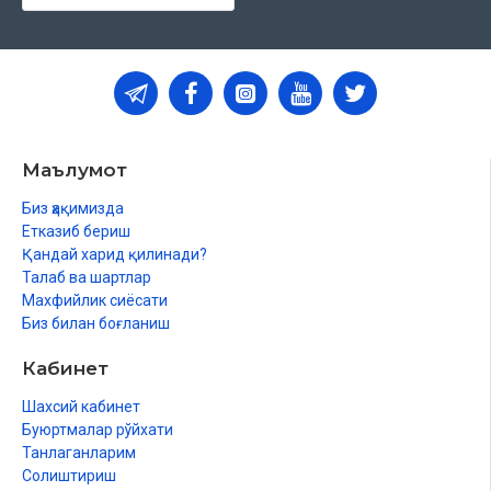
Маълумот
Биз ҳақимизда
Етказиб бериш
Қандай харид қилинади?
Талаб ва шартлар
Махфийлик сиёсати
Биз билан боғланиш
Кабинет
Шахсий кабинет
Буюртмалар рўйхати
Танлаганларим
Солиштириш