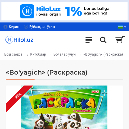
Кириш
Рўйхатдан ўтиш
Китоблар
Болалар учун
«Bo'yagich» (Раскраска)
Бош саҳифа
«Bo'yagich» (Раскраска)
ЙЎҚ