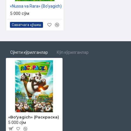
«Nussa va Rara» (Bo'yagich)
5 000 сўм
Саватчага қўшиш
Сўнгги кўрилганлар
Кўп кўрилганлар
«Bo'yagich» (Раскраска)
5 000 сўм