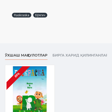
Raskraska
Бўягич
ЎХШАШ МАҲСУЛОТЛАР
БИРГА ХАРИД ҚИЛИНГАНЛАР
ЙЎҚ