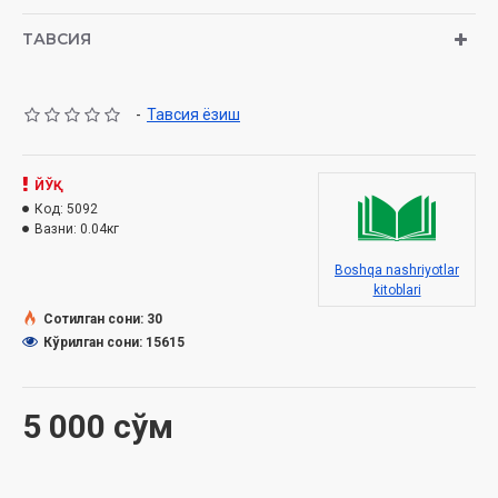
ТАВСИЯ
-
Тавсия ёзиш
ЙЎҚ
Код:
5092
Вазни:
0.04кг
Boshqa nashriyotlar
kitoblari
Сотилган сони: 30
Кўрилган сони: 15615
5 000 сўм