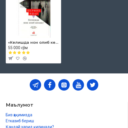
«Келишда нон олиб келинг»
55 000 сўм
Маълумот
Биз ҳақимизда
Етказиб бериш
Қандай харид қилинади?