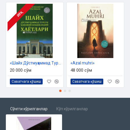
Отамни деб...
Эҳ...
ЙЎҚ
Армуғоннинг ҳадяси
Тузли ерёнғоқ
Ниҳод ва юпантириш жамияти
Шинни
Эсимда...
«Шайх Дўстмуҳаммад Турсун Ҳанафий Нақшбандий ҳаётлари»
«Azal muhri»
20 000 сўм
48 000 сўм
Саватчага қўшиш
Саватчага қўшиш
Сўнгги кўрилганлар
Кўп кўрилганлар