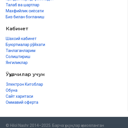
Талаб ва шартлар
Махфийлик сиёсати
Биз билан боғланиш
Кабинет
Шахсий кабинет
Буюртмалар рўйхати
Танлаганларим
Солиштириш
Янгиликлар
Ўқувчилар учун
Электрон Китоблар
Обуна
Сайт харитаси
Оммавий оферта
© Hilol Nashr 2014–2025. Барча ҳуқуқлар ҳимояланган