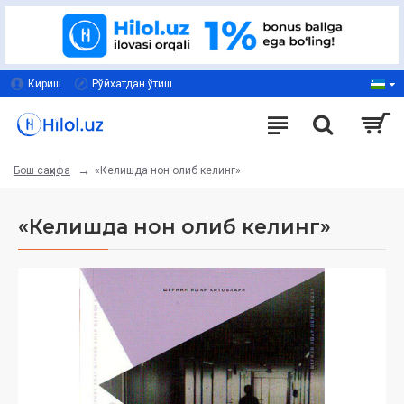
Кириш
Рўйхатдан ўтиш
«Келишда нон олиб келинг»
Бош саҳифа
«Келишда нон олиб келинг»