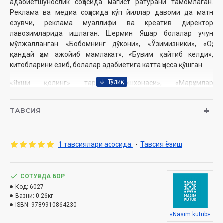
адабиётшунослик соҳасида магист ратурани тамомлаган.
Реклама ва медиа соҳасида кўп йиллар давоми да матн
ёзувчи, реклама муаллифи ва креатив директор
лавозимларида ишлаган. Шермин Яшар болалар учун
мўлжалланган «Бобомнинг дўкони», «Ўзимизники», «Оҳ,
қандай ҳам ажойиб мамлакат», «Бувим қайтиб келди»,
китобларини ёзиб, болалар адабиётига катта ҳисса қўшган.
«Яхши қолинг» тарихий ошхонаси», «Марҳумлар
коллекционери», «Келишда нон олиб келинг», «Савдойи
дала» (2021 йилда Саид Фоик номли мукофотнинг Ҳикоя
ТАВСИЯ
номинацияси совринига муносиб кўрилган) ва «Айтма,
билмай қўя қолсинлар» «Тур, ўрнингга ёт» номли ҳи коя
китоблари муаллифидир. Шермин Яшар она тили ва она
1 тавсиялари асосида.
-
Тавсия ёзиш
тилининг сўз бойлиги устида олиб борган тадқиқотлари
натижаларини тилдаги тушунчаларни ифодалайдиган лойиҳа
ҳолига келтирди ва 2022 йилда жаҳонда ягона бўлган биринчи
«Сўз музейи»ни ташкил қилди. Ёзувчи уч нафар фарзанднинг
СОТУВДА БОР
онасидир.
Код:
6027
Вазни:
0.26кг
ISBN:
9789910864230
«Nasim kutub»
Муаллиф:
Шермин Яшар