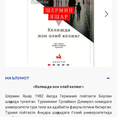
МАЪЛУМОТ
«Келишда нон олиб келинг»
Шермин Яшар 1982 йилда Германия пойтахти Берлин
шаҳрида туғилган. Туркиянинг Сулаймон Демирел номидаги
университети турк тили ва адабиёти факультетини битирган.
Туркия пойтахти Анқара шаҳридаги Ғозий университетида