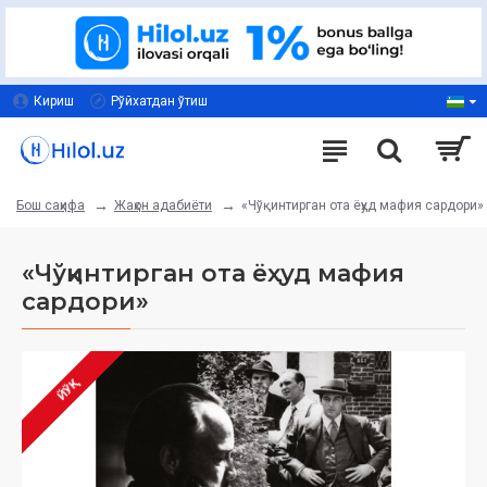
Кириш
Рўйхатдан ўтиш
Жаҳон адабиёти
«Чўқинтирган ота ёҳуд мафия сардори»
Бош саҳифа
«Чўқинтирган ота ёҳуд мафия
сардори»
ЙЎҚ