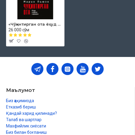
«Чўқинтирган ота ёҳуд мафия сардори»
26 000 сўм
Маълумот
Биз ҳақимизда
Етказиб бериш
Қандай харид қилинади?
Талаб ва шартлар
Махфийлик сиёсати
Биз билан боғланиш