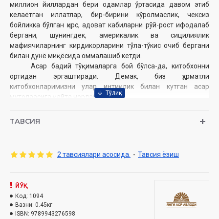
миллион ‎йиллардан бери одамлар ўртасида давом этиб
келаётган иллатлар, бир-бирини кўролмаслик, ‎чексиз
бойликка бўлган ҳирс, адоват кабиларни рўй-рост ифодалаб
бергани, шунингдек, ‎америкалик ва сицилиялик
мафиячиларнинг кирдикорларини тўла-тўкис очиб бергани
билан дунё ‎миқёсида оммалашиб кетди.‎
Асар бадий тўқималарга бой бўлса-да, китобхонни
ортидан эргаштиради. Демак, биз ҳурматли
‎китобхонларимизни улар интиқлик билан кутган асар
мутолаасига қайта чорлаймиз.‎
Рус тилидан Турсунбой Адашбоев ва Муҳаммаджон Ўринбоев
ТАВСИЯ
tаржимаси
Муаллиф:
Марио Пьюзо
Номи:
«Чўқинтирган ота ёҳуд мафия сардори»
2 тавсиялари асосида.
-
Тавсия ёзиш
Нашриёт:
«Янги аср авлоди» нашриёт-матбааси
Сана:
2015 йил
Ҳажми:
544 бет
ЙЎҚ
ISBN:
978-9943-27-659-8‎
Код:
1094
Ўлчами:
84×108 1/32‎
Вазни:
0.45кг
Муқоваси:
ISBN:
9789943276598
Қаттиқ