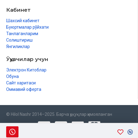
Кабинет
Шахсий кабинет
Буюртмалар рўйхати
Танлаганларим
Солиштириш
Янгиликлар
Ўқувчилар учун
Электрон Китоблар
Обуна
Сайт харитаси
Оммавий оферта
© Hilol Nashr 2014–2025. Барча ҳуқуқлар ҳимояланган