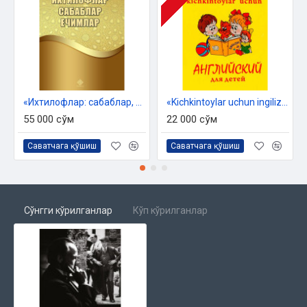
«Ихтилофлар: сабаблар, ечимлар»
«Kichkintoylar uchun ingiliz tili – Английский для детей»
55 000 сўм
22 000 сўм
Саватчага қўшиш
Саватчага қўшиш
Сўнгги кўрилганлар
Кўп кўрилганлар