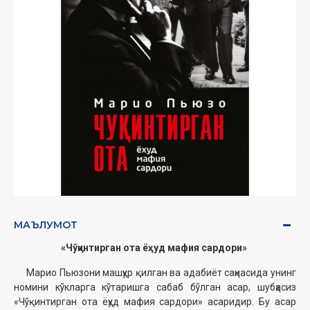
МАЪЛУМОТ
«Чўқинтирган ота ёҳуд мафия сардори» ‎
Марио Пьюзони машҳур қилган ва адабиёт саҳнасида унинг
номини кўкларга кўтаришга сабаб ‎бўлган асар, шубҳасиз
«Чўқинтирган ота ёҳуд мафия сардори» асаридир. Бу асар