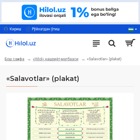
Кириш
Рўйхатдан ўтиш
«Hilol» нашриёт-матбааси
«Salavotlar» (plakat)
Бош саҳифа
«Salavotlar» (plakat)