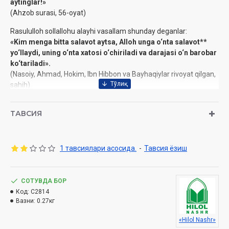
aytinglar!»
(Ahzob surasi, 56-oyat)
Rasululloh sollallohu alayhi vasallam shunday deganlar:
«Kim menga bitta salavot aytsa, Alloh unga o‘nta salavot**
yo‘llaydi, uning o‘nta xatosi o‘chiriladi va darajasi o‘n barobar
ko‘tariladi».
(Nasoiy, Ahmad, Hokim, Ibn Hibbon va Bayhaqiylar rivoyat qilgan,
sahih)
Rasululloh sollallohu alayhi vasallam shunday deganlar:
ТАВСИЯ
«Albatta, qiyomat kuni menga eng yaqin odamlar - menga
eng ko‘p salabot aytganlardir»
(Termiziy, Ibn Hibbon, Tabaroniy, Bazzor, Ibn Abu Shayba,
1 тавсиялари асосида.
-
Тавсия ёзиш
Doraqutniy, Abu Nuaym, Abu Ya’lo va Haysam ibn Qulayb
Shoshiylar rivoyat qilgan, hasan sahihi)
СОТУВДА БОР
*Allohning Payg‘ambarimiz sollallohu alayhi vasallamga salavoti -
Код:
C2814
u zotga rahmatini yuborishi, maqomlarini yuksaltirishi, farishtalari
Вазни:
0.27кг
oldida maqtashi, ulug‘lashi va roziligini bildirishidir. Farishtalarning
«Hilol Nashr»
Payg‘ambarimiz sollallohu alayhi vasallamga salavoti - u zotning