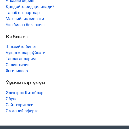
Етказиб бериш
Қандай харид қилинади?
Талаб ва шартлар
Махфийлик сиёсати
Биз билан боғланиш
Кабинет
Шахсий кабинет
Буюртмалар рўйхати
Танлаганларим
Солиштириш
Янгиликлар
Ўқувчилар учун
Электрон Китоблар
Обуна
Сайт харитаси
Оммавий оферта