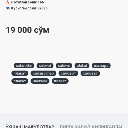
haqlariga duo qilishlari va istig‘for aytishlaridir.
Сотилган сони: 166
**Allohning bandalariga salavoti - ularning gunohlarini kechirishi,
Кўрилган сони: 89386
savoblarini ko‘paytirishi, darajalarini ko‘tarishi, rahmatini yuborishi
va baraka yog‘dirishidir
19 000 сўм
Muallif:
Abdul Azim Ziyouddin
Nashriyot:
«Hilol-Nashr» nashriyot-matbaasi
Sana:
2026 yil (2021)
O‘lchami:
450×600 mm (A2)
Qog‘oz:
qalin qog‘ozli, laminasiya qilingan, sarlavhasiga zar
salavotlar
salovot
salovat
plakat
шажара
bosilgan
плакат
салавотлар
саловот
саловат
плакат
шажара
плакат
O‘zbekiston Respublikasi Vazirlar mahkamasihuzuridagi Din
ishlari bo‘yicha qo‘mitaning 03-07/1136-sonli xulosasi
asosida nashrga tayyorlandi
ЎХШАШ МАҲСУЛОТЛАР
БИРГА ХАРИД ҚИЛИНГАНЛАР