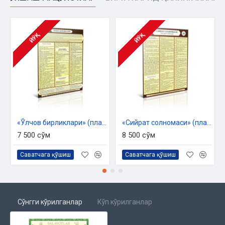
ЙЎҚ
ЙЎҚ
«Ўлчов бирликлари» (плакат)
«Сийрат солномаси» (плакат)
7 500 сўм
8 500 сўм
Саватчага қўшиш
Саватчага қўшиш
Сўнгги кўрилганлар
Кўп кўрилганлар