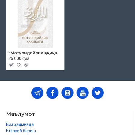
«Мотуридийлик ҳақиқати»
25 000 сўм
Маълумот
Биз ҳақимизда
Етказиб бериш