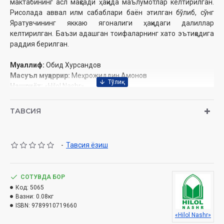
мактабининг асл мақсади ҳақида маълумотлар келтирилган.
Рисолада аввал илм сабаблари баён этилган бўлиб, сўнг
Яратувчининг яккаю ягоналиги ҳақидаги далиллар
келтирилган. Баъзи адашган тоифаларнинг хато эътиқодига
раддия берилган.
Муаллиф:
Обид Хурсандов
Масуъл муҳаррир:
Меҳрожиддин Амонов
Нашриёт:
«Hilol Nashr»
Сана:
2024 йил
Ҳажми:
80 бет
ТАВСИЯ
ISBN:
978-9910-719-66-0
Бичими:
84×108 1/32
Муқоваси:
юмшоқ
-
Тавсия ёзиш
Ўзбекистон Республикаси Дин ишлари бўйича
қўмитасининг 2024 йил 22 майдаги 03-07/3130-рақамли
СОТУВДА БОР
Код:
5065
хулосаси асосида тайёрланди.
Вазни:
0.08кг
ISBN:
9789910719660
Мундарижа
«Hilol Nashr»