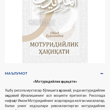
МАЪЛУМОТ
«Мотуридийлик ҳақиқати»
Ушбу рисола мухтасар бўлишига қарамай, унда мотуридийлик
ақидавий йўналишининг асл моҳияти ёритилган. Рисолада
нафақат Имом Мотуридийнинг асарларида келган масалалар,
балки унинг издошлари ривожлантирган мотуридийлик