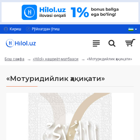
Кириш
Рўйхатдан ўтиш
«Hilol» нашриёт-матбааси
«Мотуридийлик ҳақиқати»
Бош саҳифа
«Мотуридийлик ҳақиқати»