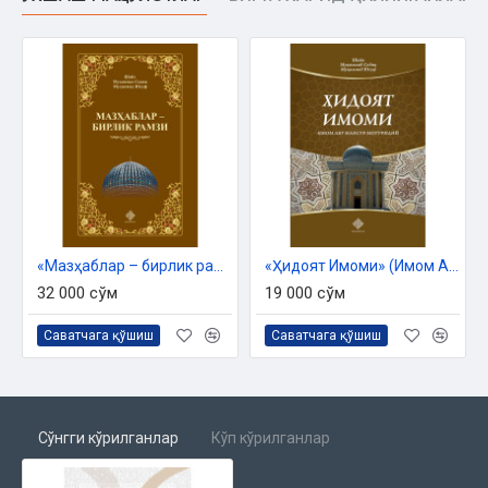
Қабр азоби ҳақида
Бидъат ҳақида
Бидъат ва аҳли бидъат
Фаришталар гуноҳдан покдир
Куфрга оид баъзи масалалар
Язид ибн Муовияни лаънатлаш жоиз эмаслиги ҳақида
Пайғамбар юбориш хикмати
Авлиёларнинг каромати
Пайғамбарлар каттаю кичик гуноҳлардан покдир
Инсонларнинг энг афзали Муҳаммад алайҳиссаломдир
Халифалик масаласи
«Мазҳаблар – бирлик рамзи»
«Ҳидоят Имоми» (Имом Абу Мансур Мотуридий)
32 000 сўм
19 000 сўм
Саватчага қўшиш
Саватчага қўшиш
Сўнгги кўрилганлар
Кўп кўрилганлар