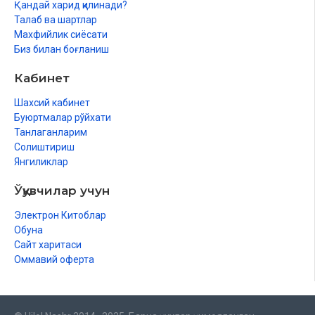
Қандай харид қилинади?
Талаб ва шартлар
Махфийлик сиёсати
Биз билан боғланиш
Кабинет
Шахсий кабинет
Буюртмалар рўйхати
Танлаганларим
Солиштириш
Янгиликлар
Ўқувчилар учун
Электрон Китоблар
Обуна
Сайт харитаси
Оммавий оферта