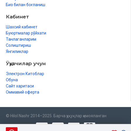
Биз билан боғланиш
Кабинет
Шахсий кабинет
Буюртмалар рўйхати
Танлаганларим
Солиштириш
Янгиликлар
Ўқувчилар учун
Электрон Китоблар
Обуна
Сайт харитаси
Оммавий оферта
© Hilol Nashr 2014–2025. Барча ҳуқуқлар ҳимояланган