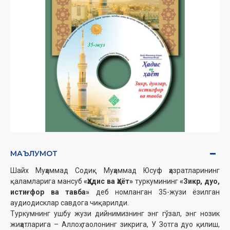
МАЪЛУМОТ
Шайх Муҳаммад Содиқ Муҳаммад Юсуф ҳазратларининг
қаламларига мансуб
«Ҳадис ва Ҳаёт»
туркумининг
«Зикр, дуо,
истиғфор ва тавба»
деб номланган 35-жузи ёзилган
аудиодисклар савдога чиқарилди.
Туркумнинг ушбу жузи дийнимизнинг энг гўзал, энг нозик
жиҳатларига – Аллоҳ таолонинг зикрига, У Зотга дуо қилиш,