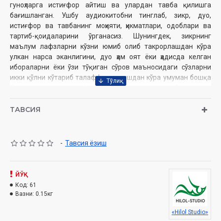
гуноҳларга истиғфор айтиш ва улардан тавба қилишга
бағишланган. Ушбу аудиокитобни тинглаб, зикр, дуо,
истиғфор ва тавбанинг моҳияти, ҳикматлари, одоблари ва
тартиб-қоидаларини ўрганасиз. Шунингдек, зикрнинг
маълум лафзларни кўзни юмиб олиб такрорлашдан кўра
улкан нарса эканлигини, дуо ҳам оят ёки ҳадисда келган
ибораларни ёки ўзи тўқиган сўров маъносидаги сўзларни
икки қўлни кўтариб талаффуз қилишдан кўра умуман бошқа
бир ҳол эканини, истиғфорнинг фойдалари жуда кўп эканини
ва тавбанинг ҳақиқати нимадан иборатлигини ҳам билиб
оласиз.
ТАВСИЯ
Муаллиф:
Шайх Муҳаммад Содиқ Муҳаммад Юсуф
Номи:
«Ҳадис ва Ҳаёт». 35-жуз. «Зикр, дуо, истиғфор ва
-
Тавсия ёзиш
тавба» (CD МР3)
Нашриёт:
«SEMURG’ MEDIA» MChJ
Сана:
2011
ЙЎҚ
Ҳажми:
748 дақиқа
Код:
61
Вазни:
0.15кг
Ўзбекистон Республикаси Вазирлар Маҳкамаси ҳузуридаги
Дин ишлари қўмитанинг 83-сонли тавсияси ила нашр
«Hilol Studio»
этилган