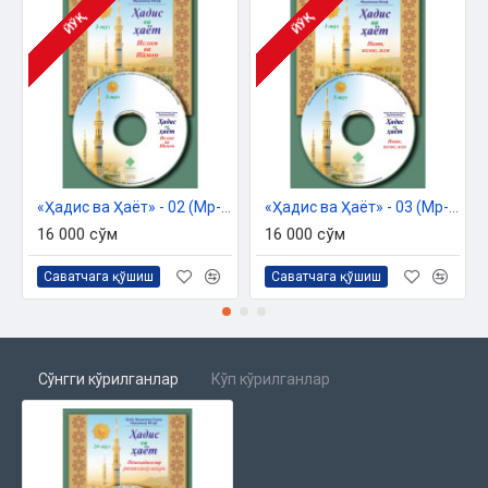
ЙЎҚ
ЙЎҚ
«Ҳадис ва Ҳаёт» - 02 (Мp-3)
«Ҳадис ва Ҳаёт» - 03 (Мp-3)
16 000 сўм
16 000 сўм
Саватчага қўшиш
Саватчага қўшиш
Сўнгги кўрилганлар
Кўп кўрилганлар