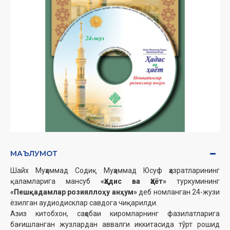
МАЪЛУМОТ
Шайх Муҳаммад Содиқ Муҳаммад Юсуф ҳазратларининг
қаламларига мансуб
«Ҳадис ва Ҳаёт»
туркумининг
«Пешқадамлар розияллоҳу анҳум»
деб номланган 24-жузи
ёзилган аудиодисклар савдога чиқарилди.
Азиз китобхон, саҳобаи киромларнинг фазилатларига
бағишланган жузлардан аввалги иккитасида тўрт рошид