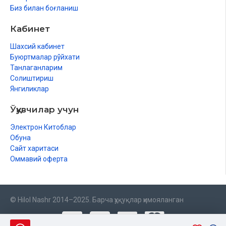
Биз билан боғланиш
Кабинет
Шахсий кабинет
Буюртмалар рўйхати
Танлаганларим
Солиштириш
Янгиликлар
Ўқувчилар учун
Электрон Китоблар
Обуна
Сайт харитаси
Оммавий оферта
© Hilol Nashr 2014–2025. Барча ҳуқуқлар ҳимояланган