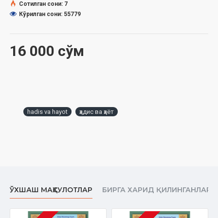
2. Набий алайҳиссаломнинг мавлолари Зайд ибн Ҳорисанинг
Сотилган сони: 7
фазли
Кўрилган сони: 55779
3. Усома ибн Зайд розияллоҳу анҳунинг фазли
4. Билол ибн Рабоҳ розияллоҳу анҳунинг фазли
5. Мусъаб ибн Умайр ал-Қурайший розияллоҳу анҳунинг фазли
16 000 сўм
6. Абдуллоҳ ибн Умар ибн Хаттоб розияллоҳу анҳунинг фазли
7. Абдуллоҳ ибн Масъуд розияллоҳу анҳунинг фазли
8. Абу ҳузайфанинг мавлолари Солим ал-Форсий розияллоҳу
анҳунинг фазли
9. Аммор ибн Ясир розияллоҳу анҳунинг фазли
10. Амр ибн Осс розияллоҳу анҳунинг фазли
hadis va hayot
ҳадис ва ҳаёт
11. Холид ибн Валид ал-Қурайший розияллоҳу анҳунинг фазли
12. Муовия ибн Абу Суфён розияллоҳу анҳунинг фазллари
13. Абу Суфён ибн Ҳарб розияллоҳу анҳунинг фазллари
ЎХШАШ МАҲСУЛОТЛАР
БИРГА ХАРИД ҚИЛИНГАНЛАР