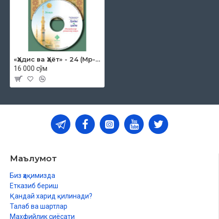
«Ҳадис ва Ҳаёт» - 24 (Мp-3)
16 000 сўм
Маълумот
Биз ҳақимизда
Етказиб бериш
Қандай харид қилинади?
Талаб ва шартлар
Махфийлик сиёсати