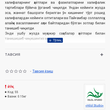
халифаларнинг ҳаётлари ва фазилатларини халифалик
тартиблари бўйича ўрганиб чиқилди. Ундан кейинги жузда
эса, жаннат башорати берилган ўн кишининг тўрт рошид
халифалардан кейинги олтиталари ва Пайғамбар соллаллоҳу
алайҳи васалламнинг аҳли байтларидан бўлган зотлар билан
танишиб чиқилди.
Энди ушбу жузда муҳожир саҳобалар ҳаётлари билан
танишишиб чиқишингиз мумкин.
Муаллиф:
Шайх Муҳаммад Содиқ Муҳаммад Юсуф
Номи:
«Ҳадис ва Ҳаёт». 24-жуз. «Пешқадамлар розияллоҳу
ТАВСИЯ
анҳум» (CD МР3)
Нашриёт:
«SEMURG’ MEDIA» МЧЖ
Сана:
2012 йил
-
Тавсия ёзиш
Ҳажми:
971 дақиқа
Ўзбекистон Республикаси Вазирлар Маҳкамаси ҳузуридаги
Дин ишлари қўмитанинг тавсияси ила нашр этилган
ЙЎҚ
Код:
55
Вазни:
0.15кг
1. Муқаддима
«Hilol Studio»