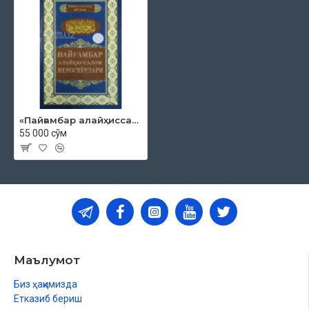
«Пайғамбар алайҳиссалом меросхўрлари»
55 000 сўм
Маълумот
Биз ҳақимизда
Етказиб бериш