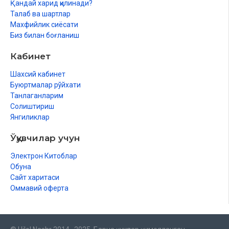
Қандай харид қилинади?
Талаб ва шартлар
Махфийлик сиёсати
Биз билан боғланиш
Кабинет
Шахсий кабинет
Буюртмалар рўйхати
Танлаганларим
Солиштириш
Янгиликлар
Ўқувчилар учун
Электрон Китоблар
Обуна
Сайт харитаси
Оммавий оферта