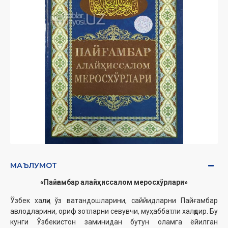
МАЪЛУМОТ
«Пайғамбар алайҳиссалом меросхўрлари»
Ўзбек халқи ўз ватандошларини, саййидларни Пайғамбар
авлодларини, ориф зотларни севувчи, муҳаббатли халқдир. Бу
кунги Ўзбекистон заминидан бутун оламга ёйилган