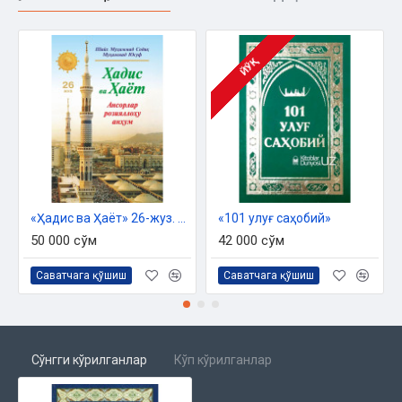
ЙЎҚ
«Ҳадис ва Ҳаёт» 26-жуз. Ансорлар розияллоҳу анҳум
«101 улуғ саҳобий»
50 000 сўм
42 000 сўм
Саватчага қўшиш
Саватчага қўшиш
Сўнгги кўрилганлар
Кўп кўрилганлар