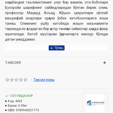
нақшбандия таълимотининг улуғ бир вакили, ота-боболари
Бухоройи шарифнинг саййидларидан бўлган йирик олим,
профессор Маҳмуд Асъад Жўшон ҳазратлари кўплаб
маърифий асарлари орқали ўзбек китобхонларига яхши
таниш. Олимнинг ушбу китобида жаҳон маънавияти
тарихида из қолдирган бир қатор таниқли сиймолар ҳақида фикр
юритилади. Китоб муҳтарам ўқувчиларга манзур бўлади
деган умиддамиз.
Муаллиф
: Маҳмуд Асъад Жўшон
Таржимон
: Нодирхон Ҳасан
ТАВСИЯ
Нашриёт
: «Ғофур Ғулом»
Сана
: 2018 йил
Ҳажми
: 260 бет
-
Тавсия ёзиш
ISBN
: 978-9943-5217-7-3
Ўлчами
: 84×108 1/32
Муқоваси:
қаттиқ
СОТУВДА БОР
Код:
4433
Ўзбекистон Республикаси Вазирлар Маҳкамаси
Вазни:
0.39кг
ҳузуридаги Дин ишлари бўйича қўмитанинг 1733-сонли
ISBN:
9789943521773