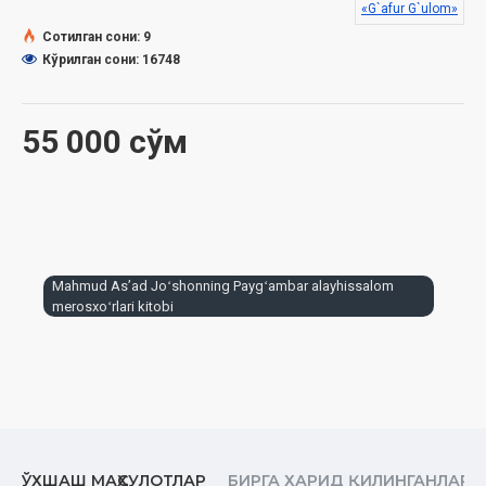
«G`afur G`ulom»
тавсияси ила чоп этилган.
Сотилган сони: 9
Кўрилган сони: 16748
55 000 сўм
Mahmud Asʼad Joʻshonning Paygʻambar alayhissalom
merosxoʻrlari kitobi
ЎХШАШ МАҲСУЛОТЛАР
БИРГА ХАРИД ҚИЛИНГАНЛАР