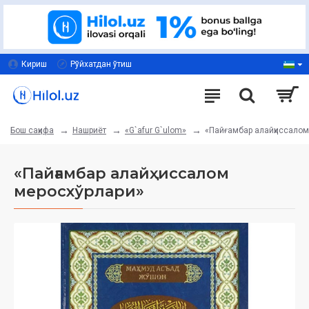
Кириш
Рўйхатдан ўтиш
Нашриёт
«G`afur G`ulom»
«Пайғамбар алайҳиссалом
Бош саҳифа
«Пайғамбар алайҳиссалом
меросхўрлари»