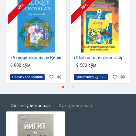
ЙЎҚ
ЙЎҚ
«Ахлоқий ҳикоялар» Қирқ ҳадис асосида
«Шайтонваччанинг найранглари» - 1
6 000 сўм
19 500 сўм
Саватчага қўшиш
Саватчага қўшиш
Сўнгги кўрилганлар
Кўп кўрилганлар