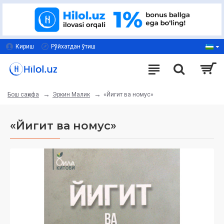
Кириш
Рўйхатдан ўтиш
Эркин Малик
«Йигит ва номус»
Бош саҳифа
«Йигит ва номус»