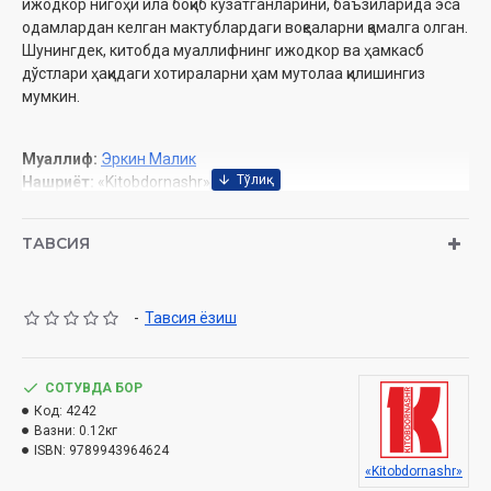
ижодкор нигоҳи ила боқиб кузатганларини, баъзиларида эса
одамлардан келган мактублардаги воқеаларни қамалга олган.
Шунингдек, китобда муаллифнинг ижодкор ва ҳамкасб
дўстлари ҳақидаги хотираларни ҳам мутолаа қилишингиз
мумкин.
Муаллиф:
Эркин Малик
Нашриёт:
«Kitobdornashr»
Сана:
2023 йил
Ҳажми:
176 бет
ТАВСИЯ
ISBN:
978-9943-9646-2-4
Ўлчами:
84*108, 1/32
Муқоваси:
юмшоқ
-
Тавсия ёзиш
СОТУВДА БОР
Код:
4242
Вазни:
0.12кг
ISBN:
9789943964624
«Kitobdornashr»