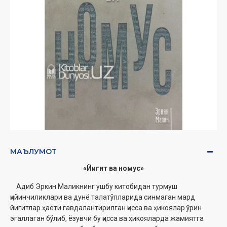
МАЪЛУМОТ
«Йигит ва номус»
Адиб Эркин Маликнинг ушбу китобидан турмуш
қийинчиликлари ва дунё талатўпларида синмаган мард
йигитлар ҳаёти гавдалантирилган қисса ва ҳикоялар ўрин
эгаллаган бўлиб, ёзувчи бу қисса ва ҳикояларда жамиятга