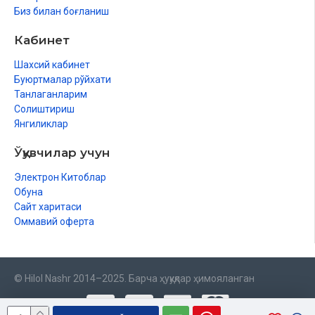
Биз билан боғланиш
Кабинет
Шахсий кабинет
Буюртмалар рўйхати
Танлаганларим
Солиштириш
Янгиликлар
Ўқувчилар учун
Электрон Китоблар
Обуна
Сайт харитаси
Оммавий оферта
© Hilol Nashr 2014–2025. Барча ҳуқуқлар ҳимояланган