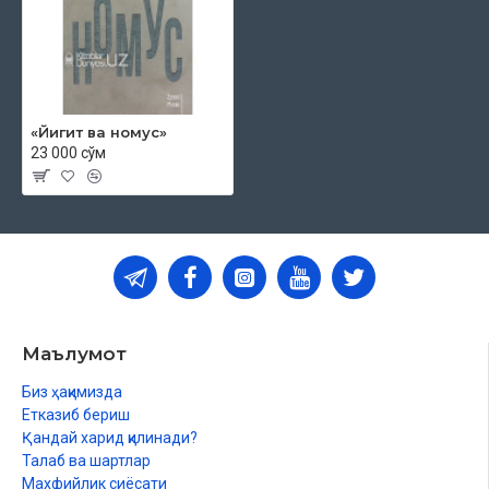
«Йигит ва номус»
23 000 сўм
Маълумот
Биз ҳақимизда
Етказиб бериш
Қандай харид қилинади?
Талаб ва шартлар
Махфийлик сиёсати