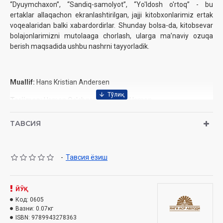
“Dyuymchaxon”, “Sandiq-samolyot”, “Yo'ldosh o'rtoq” - bu
ertaklar allaqachon ekranlashtirilgan, jajji kitobxonlarimiz ertak
voqealaridan balki xabardordirlar. Shunday bolsa-da, kitobsevar
bolajonlarimizni mutolaaga chorlash, ularga ma’naviy ozuqa
berish maqsadida ushbu nashrni tayyorladik.
Muallif:
Hans Kristian Andersen
Tarjimon:
Usmon Qo'chqor va Alisher Usmon
Nomi:
«Dyuymchaxon. Sandiq-samolyot. Yo'ldosh o'rtoq»
ТАВСИЯ
Nashriyot:
“Yangi asr avlodi” nashriyoti
Sana:
2016 yil
-
Тавсия ёзиш
Hajmi:
64 bet
ISBN:
ЙЎҚ
978-9943-27-836-3
Код:
0605
O'lchami:
84x108 1/32
Вазни:
0.07кг
ISBN:
9789943278363