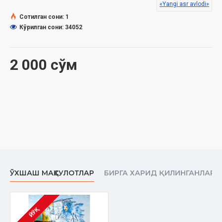
Muqovasi:
Yumshoq
«Yangi asr avlodi»
Сотилган сони: 1
Кўрилган сони: 34052
2 000 сўм
ЎХШАШ МАҲСУЛОТЛАР
БИРГА ХАРИД ҚИЛИНГАНЛАР
ЙЎҚ