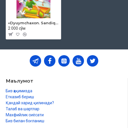
«Dyuymchaxon. Sandiq-samolyot. Yo'ldosh o'rtoq»
2 000 сўм
Маълумот
Биз ҳақимизда
Етказиб бериш
Қандай харид қилинади?
Талаб ва шартлар
Махфийлик сиёсати
Биз билан боғланиш