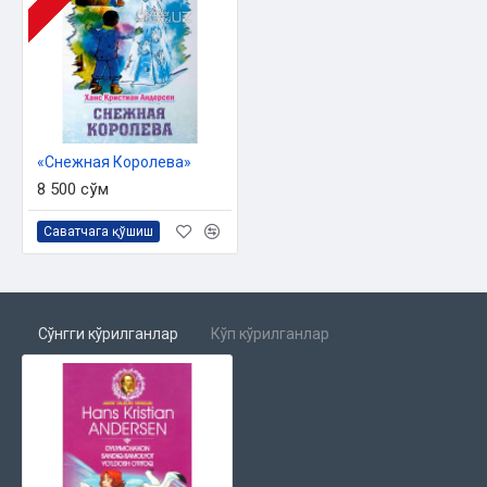
«Снежная Королева»
8 500 сўм
Саватчага қўшиш
Сўнгги кўрилганлар
Кўп кўрилганлар