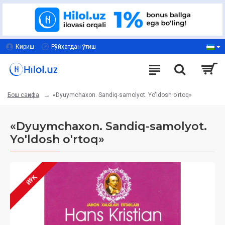
Кириш
Рўйхатдан ўтиш
«Dyuymchaxon. Sandiq-samolyot. Yo'ldosh o'rtoq»
Бош саҳифа
«Dyuymchaxon. Sandiq-samolyot.
Yo'ldosh o'rtoq»
ЙЎҚ