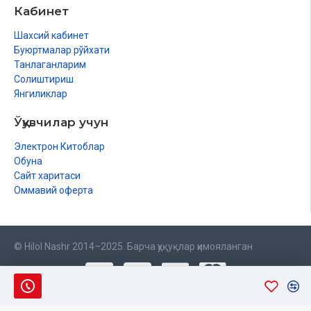
Кабинет
Шахсий кабинет
Буюртмалар рўйхати
Танлаганларим
Солиштириш
Янгиликлар
Ўқувчилар учун
Электрон Китоблар
Обуна
Сайт харитаси
Оммавий оферта
© Hilol Nashr 2014–2025. Барча ҳуқуқлар ҳимояланган