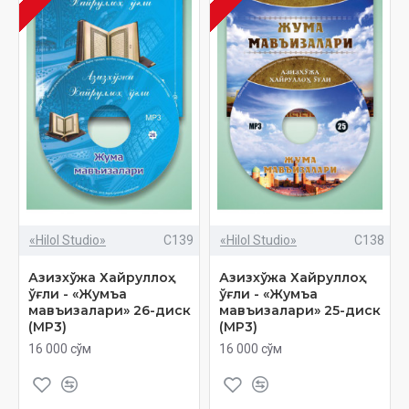
«Hilol Studio»
C139
«Hilol Studio»
C138
Азизхўжа Хайруллоҳ
Азизхўжа Хайруллоҳ
ўғли - «Жумъа
ўғли - «Жумъа
мавъизалари» 26-диск
мавъизалари» 25-диск
(МР3)
(МР3)
16 000 сўм
16 000 сўм