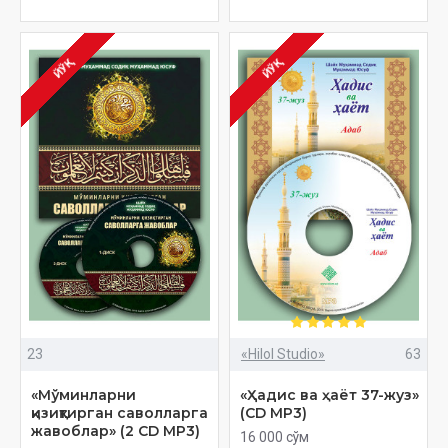
ЙЎҚ
ЙЎҚ
23
«Hilol Studio»
63
«Мўминларни
«Ҳадис ва ҳаёт 37-жуз»
қизиқтирган саволларга
(CD МР3)
жавоблар» (2 CD МР3)
16 000 сўм