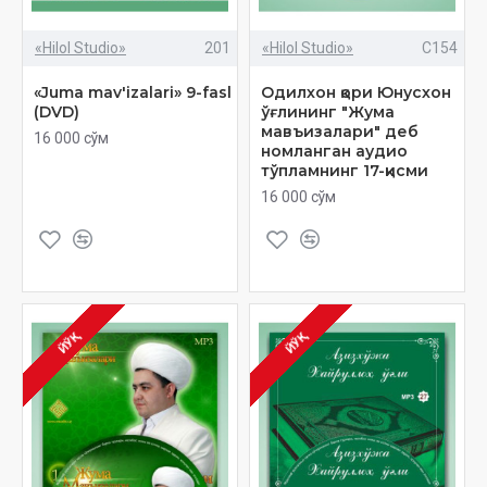
«Hilol Studio»
201
«Hilol Studio»
C154
«Juma mav'izalari» 9-fasl
Одилхон қори Юнусхон
(DVD)
ўғлининг "Жума
‎мавъизалари" деб
16 000 сўм
номланган аудио
тўпламнинг 17-‎қисми
16 000 сўм
ЙЎҚ
ЙЎҚ