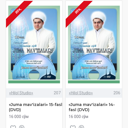
ЙЎҚ
ЙЎҚ
«Hilol Studio»
207
«Hilol Studio»
206
«Juma mav'izalari» 15-fasl
«Juma mav'izalari» 14-
(DVD)
fasl (DVD)
16 000 сўм
16 000 сўм