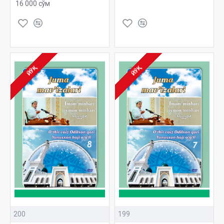
16 000 сўм
ЙЎҚ
ЙЎҚ
200
199