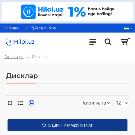
Кириш
Рўйхатдан ўтиш
Дисклар
Бош саҳифа
Дисклар
ОЛДИНГИ МАҲСУЛОТЛАР