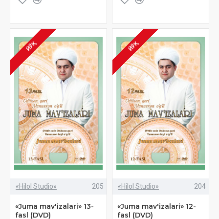
ЙЎҚ
ЙЎҚ
«Hilol Studio»
205
«Hilol Studio»
204
«Juma mav'izalari» 13-
«Juma mav'izalari» 12-
fasl (DVD)
fasl (DVD)