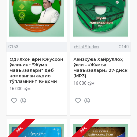
C153
«Hilol Studio»
C140
Одилхон қори Юнусхон
Азизхўжа Хайруллоҳ
ўғлининг "Жума
ўғли - «Жумъа
‎мавъизалари" деб
мавъизалари» 27-диск
номланган аудио
(МР3)
тўпламнинг 16-‎қисми
16 000 сўм
16 000 сўм
ЙЎҚ
ЙЎҚ