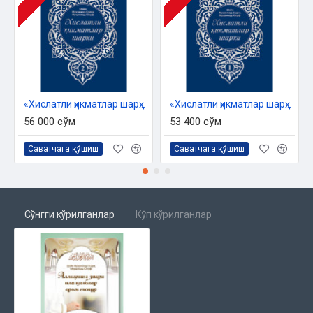
«Хислатли ҳикматлар шарҳи» 2-жуз
«Хислатли ҳикматлар шарҳи» 1-жуз
56 000 сўм
53 400 сўм
Саватчага қўшиш
Саватчага қўшиш
Сўнгги кўрилганлар
Кўп кўрилганлар