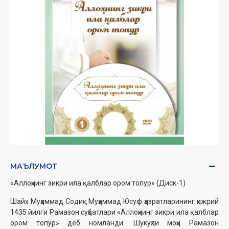
МАЪЛУМОТ
«Аллоҳнинг зикри ила қалблар ором топур» (Диск-1)
Шайх Муҳаммад Содиқ Муҳаммад Юсуф ҳазратларининг ҳижрий
1435 йилги Рамазон суҳбатлари «Аллоҳнинг зикри ила қалблар
ором топур» деб номланди. Шукуҳли моҳи Рамазон