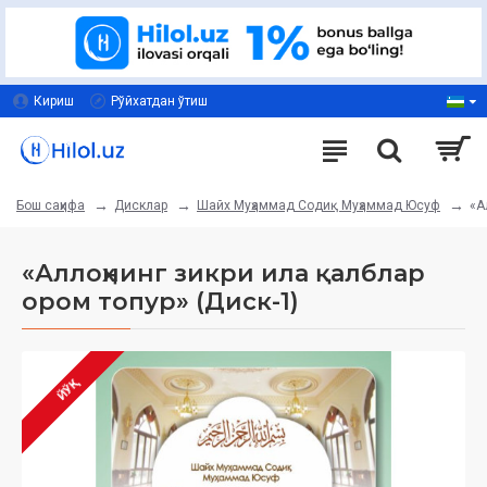
Кириш
Рўйхатдан ўтиш
Дисклар
Шайх Муҳаммад Содиқ Муҳаммад Юсуф
«А
Бош саҳифа
«Аллоҳнинг зикри ила қалблар
ором топур» (Диск-1)
ЙЎҚ