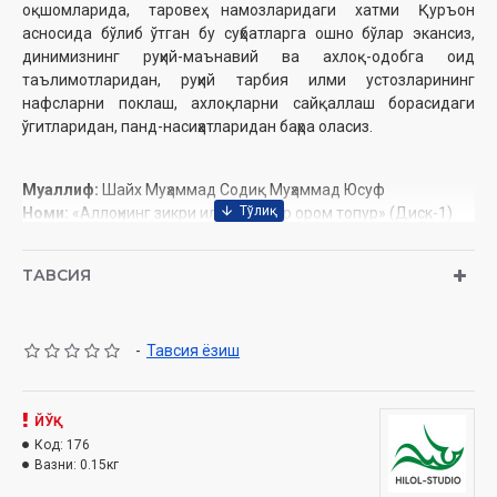
оқшомларида, таровеҳ намозларидаги хатми Қуръон
асносида бўлиб ўтган бу суҳбатларга ошно бўлар экансиз,
динимизнинг руҳий-маънавий ва ахлоқ-одобга оид
таълимотларидан, руҳий тарбия илми устозларининг
нафсларни поклаш, ахлоқларни сайқаллаш борасидаги
ўгитларидан, панд-насиҳатларидан баҳра оласиз.
Муаллиф:
Шайх Муҳаммад Содиқ Муҳаммад Юсуф
Номи:
«Аллоҳнинг зикри ила қалблар ором топур» (Диск-1)
(DVD video)
Нашриёт:
«SEMURG’ MEDIA» МЧЖ
ТАВСИЯ
Сана:
2014
Ҳажми:
121 дақиқа
Ўзбекистон Республикаси Вазирлар маҳкамаси ҳузуридаги
-
Тавсия ёзиш
Дин ишлари бўйича қўмитанинг 3653-сонли хулосаси
асосида тайёрланди
ЙЎҚ
1, 2, 3, 4, 5, 6-қисмлар
Код:
176
Вазни:
0.15кг