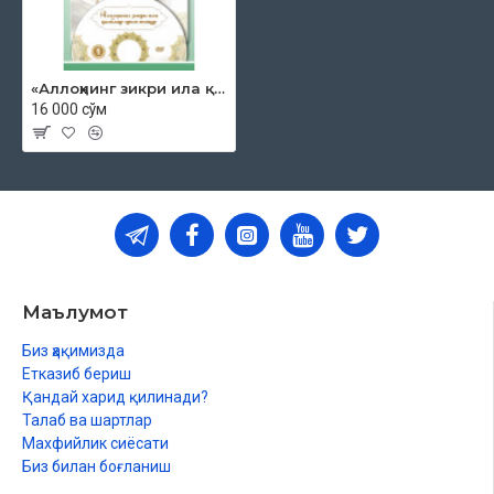
«Аллоҳнинг зикри ила қалблар ором топур» (Диск-1)
16 000 сўм
Маълумот
Биз ҳақимизда
Етказиб бериш
Қандай харид қилинади?
Талаб ва шартлар
Махфийлик сиёсати
Биз билан боғланиш