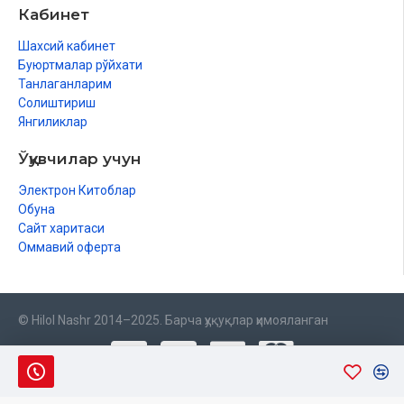
Кабинет
Шахсий кабинет
Буюртмалар рўйхати
Танлаганларим
Солиштириш
Янгиликлар
Ўқувчилар учун
Электрон Китоблар
Обуна
Сайт харитаси
Оммавий оферта
© Hilol Nashr 2014–2025. Барча ҳуқуқлар ҳимояланган