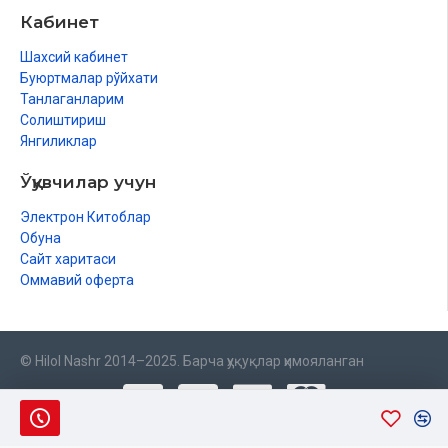
Кабинет
Шахсий кабинет
Буюртмалар рўйхати
Танлаганларим
Солиштириш
Янгиликлар
Ўқувчилар учун
Электрон Китоблар
Обуна
Сайт харитаси
Оммавий оферта
© Hilol Nashr 2014–2025. Барча ҳуқуқлар ҳимояланган