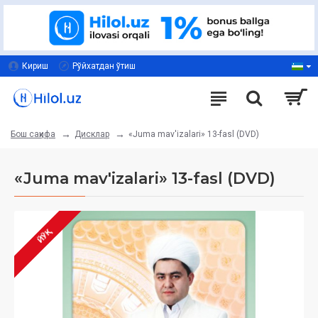
Кириш
Рўйхатдан ўтиш
Дисклар
«Juma mav'izalari» 13-fasl (DVD)
Бош саҳифа
«Juma mav'izalari» 13-fasl (DVD)
ЙЎҚ