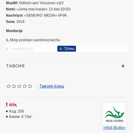
Muallif:
Odilxon qori Yunusxon o'g'li
Nomi
: «Juma mav'izalari» 13-fasl (DVD)
Nashriyot
: «SEMURG’ MEDIA» МЧЖ
Sana
: 2016
Mundarija
1.
Ming yoshdan yaxshiroq kecha
2
. Loqaydlik illati
3.
Sahobalarga ehtirom
ТАВСИЯ
4.
Oila farog’at koshonasi
-
Тавсия ёзиш
ЙЎҚ
Код:
205
Вазни:
0.10кг
«Hilol Studio»