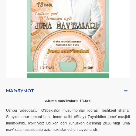
МАЪЛУМОТ
«Juma mav'izalari»
13
-fasl
Ushbu videodastur O'zbekiston musulmonlari idorasi Toshkent shahar
Shayxontohur tumani bosh imom-xatibi «Shayx Zayniddin» jome' masjidi
imom-xatibi, o'tkir voiz Odilxon qori Yunusxon o'g'lining 201
6
yilgi juma
mav'izalari asosida siz aziz muxlislar uchun tayyorlandi.