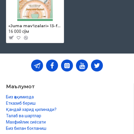
«Juma mav'izalari» 13-fasl (DVD)
16 000 сўм
Маълумот
Биз ҳақимизда
Етказиб бериш
Қандай харид қилинади?
Талаб ва шартлар
Махфийлик сиёсати
Биз билан боғланиш