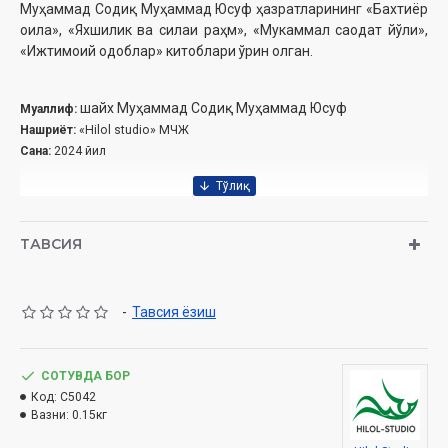
Муҳаммад Содиқ Муҳаммад Юсуф ҳазратларининг
«Бахтиёр
оила», «Яхшилик ва силаи раҳм», «Мукаммал саодат йўли»,
«Ижтимоий одоблар» китоблари ўрин олган.
шайх Муҳаммад Содиқ Муҳаммад Юсуф
Муаллиф:
Нашриёт:
«Hilol studio» МЧЖ
Сана:
2024 йил
ТАВСИЯ
-
Тавсия ёзиш
СОТУВДА БОР
Код:
C5042
Вазни:
0.15кг