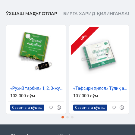
ЎХШАШ МАҲСУЛОТЛАР
БИРГА ХАРИД ҚИЛИНГАНЛАР
ЙЎҚ
«Руҳий тарбия» 1, 2, 3-жузлари аудиоси (usb-flash)
«Тафсири Ҳилол» Тўлиқ аудио тўплам (usb-flash)
103 000 сўм
107 000 сўм
Саватчага қўшиш
Саватчага қўшиш