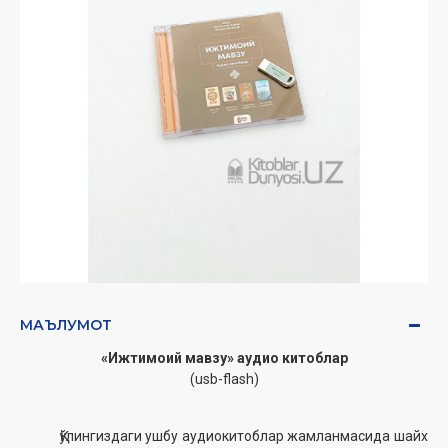
МАЪЛУМОТ
«Ижтимоий мавзу» аудио китоблар
(usb-flash)
Қўлингиздаги ушбу аудиокитоблар жамланмасида
шайх