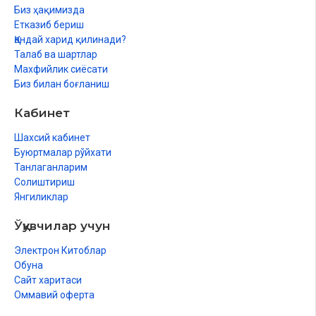
Биз ҳақимизда
Етказиб бериш
Қандай харид қилинади?
Талаб ва шартлар
Махфийлик сиёсати
Биз билан боғланиш
Кабинет
Шахсий кабинет
Буюртмалар рўйхати
Танлаганларим
Солиштириш
Янгиликлар
Ўқувчилар учун
Электрон Китоблар
Обуна
Сайт харитаси
Оммавий оферта