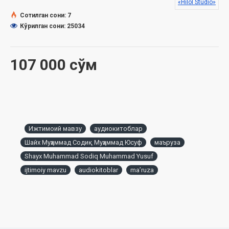
«Hilol Studio»
Сотилган сони: 7
Кўрилган сони: 25034
107 000 сўм
Ижтимоий мавзу
аудиокитоблар
Шайх Муҳаммад Содиқ Муҳаммад Юсуф
маъруза
Shayx Muhammad Sodiq Muhammad Yusuf
ijtimoiy mavzu
audiokitoblar
maʼruza