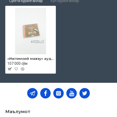
Сўнгги кўрилганлар
Кўп кўрилганлар
«Ижтимоий мавзу» аудио китоблар (usb-flash)
107 000 сўм
Маълумот