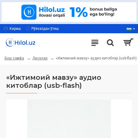
Кириш
Рўйхатдан ўтиш
Дисклар
«Ижтимоий мавзу» аудио китоблар (usb-flash)
Бош саҳифа
«Ижтимоий мавзу» аудио
китоблар (usb-flash)