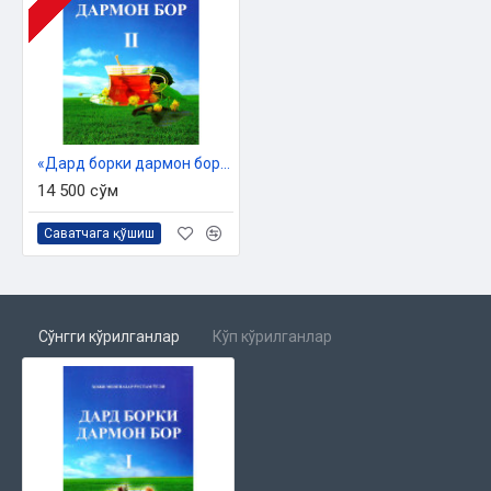
«Дард борки дармон бор» 2-китоб
14 500 сўм
Саватчага қўшиш
Сўнгги кўрилганлар
Кўп кўрилганлар