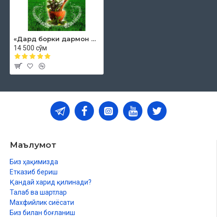
«Дард борки дармон бор» 1-китоб
14 500 сўм
Маълумот
Биз ҳақимизда
Етказиб бериш
Қандай харид қилинади?
Талаб ва шартлар
Махфийлик сиёсати
Биз билан боғланиш