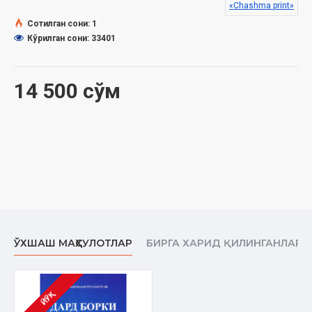
«Chashma print»
Сотилган сони: 1
Кўрилган сони: 33401
14 500 сўм
ЎХШАШ МАҲСУЛОТЛАР
БИРГА ХАРИД ҚИЛИНГАНЛАР
ЙЎҚ