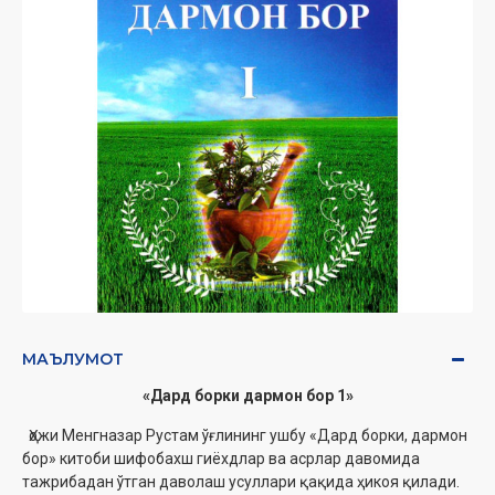
МАЪЛУМОТ
«Дард борки дармон бор 1»
Ҳожи Менгназар Рустам ўғлининг ушбу «Дард борки, дармон
бор» китоби шифобахш гиёхдлар ва асрлар давомида
тажрибадан ўтган даволаш усуллари қақида ҳикоя қилади.