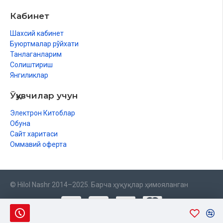
Кабинет
Шахсий кабинет
Буюртмалар рўйхати
Танлаганларим
Солиштириш
Янгиликлар
Ўқувчилар учун
Электрон Китоблар
Обуна
Сайт харитаси
Оммавий оферта
© Hilol Nashr 2014–2025. Барча ҳуқуқлар ҳимояланган