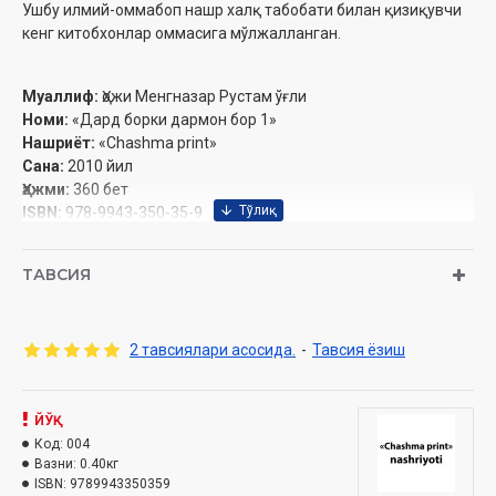
Ушбу илмий-оммабоп нашр халқ табобати билан қизиқувчи
кенг китобхонлар оммасига мўлжалланган.
Муаллиф:
Ҳожи Менгназар Рустам ўғли
Номи:
«Дард борки дармон бор 1»
Нашриёт:
«Chashma print»
Сана:
2010 йил
Ҳажми:
360 бет
ISBN:
978-9943-350-35-9
Ўлчами:
60x84 1/16
Муқоваси:
юмшоқ
ТАВСИЯ
2 тавсиялари асосида.
-
Тавсия ёзиш
ЙЎҚ
Код:
004
Вазни:
0.40кг
ISBN:
9789943350359