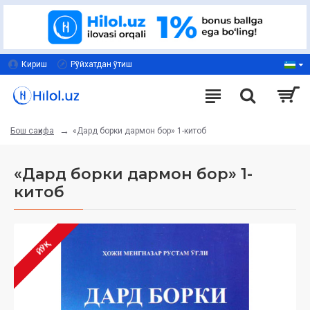
Кириш
Рўйхатдан ўтиш
«Дард борки дармон бор» 1-китоб
Бош саҳифа
«Дард борки дармон бор» 1-
китоб
ЙЎҚ