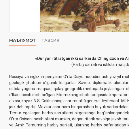
МАЪЛУМОТ
ТАВСИЯ
«Dunyoni titratgan ikki sarkarda Chingizxon va 
(Harbiy san'ati va istilolari haqid
Rossiya va ingliz imperiyalari O'rta Osiyo hududini uch yuz yil mo
geologik jihatdan o'rganib kelganlar. Savdo, diplomatik aloqalar 
ostida yagona maqsad, qulay geografik mintaqada joylashgan: olt
o'lkani bosib olish bo'lgan. Fikrimizning isboti tariqasida Imperato
a'zosi, knyaz N.S. Golitsinning asar muallifi general-leytenant M.I.
joiz deb topdik. Mazkur asar ham bir qarashda buyuk sarkardala
Temur egallagan harbiy san'atlarni o'rganishga bag'ishlangandek
O'rta Osiyoni bosib olishi mumkin, degan ritorik savolga javob ta
va Amir Temurning harbiy san'ati, ularning harbiy safarlaridan 