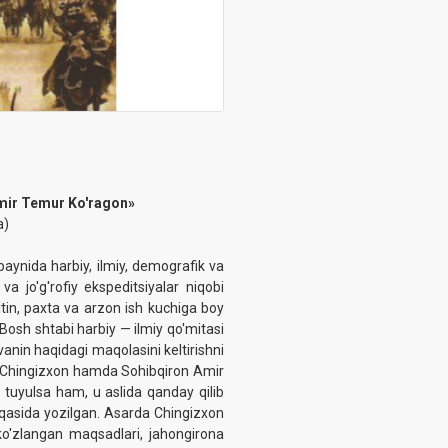
Amir Temur Ko'ragon»
a)
baynida harbiy, ilmiy, demografik va
va jo'g'rofiy ekspeditsiyalar niqobi
in, paxta va arzon ish kuchiga boy
r Bosh shtabi harbiy — ilmiy qo'mitasi
Ivanin haqidagi maqolasini keltirishni
r Chingizxon hamda Sohibqiron Amir
 tuyulsa ham, u aslida qanday qilib
riqasida yozilgan. Asarda Chingizxon
ko'zlangan maqsadlari, jahongirona