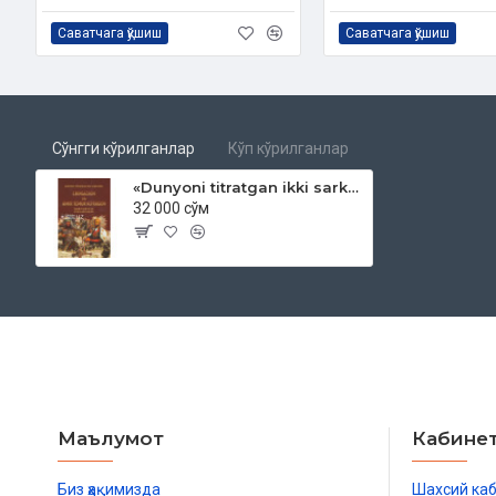
Muqovasi:
yumshoq
Саватчага қўшиш
Саватчага қўшиш
Сўнгги кўрилганлар
Кўп кўрилганлар
«Dunyoni titratgan ikki sarkarda Chingizxon va Amir Temur Ko'ragon» (Harbiy san'ati va istilolari haqida)
32 000 сўм
Маълумот
Кабине
Биз ҳақимизда
Шахсий ка