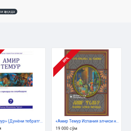
и ҳақида
ЙЎҚ
«Амир Темур» (Дунёни тебратган буюклар)
«Амир Темур Испания элчиси нигоҳида»
м
19 000 сўм