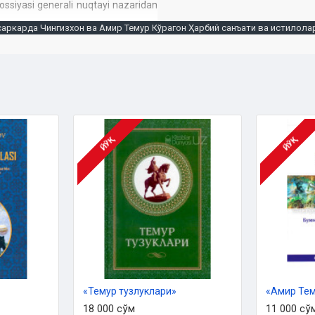
 Rossiyasi generali nuqtayi nazaridan
саркарда Чингизхон ва Амир Темур Кўрагон Ҳарбий санъати ва истилолар
rish birlashmasi mablag'i yordamida
 Yusuf Muzaffar). Mazkur nashrda
bo'lgan. Shundan keyin ham asar bir
n va Amir Temur davrlarini yoritishda
ЙЎҚ
ЙЎҚ
iy mutaxassislar, siyosatshunoslar,
adi. Unda tasvirlangan voqea va
 uchun kitob so'ngida keltirilgan
«Темур тузлуклари»
18 000 сўм
11 000 сў