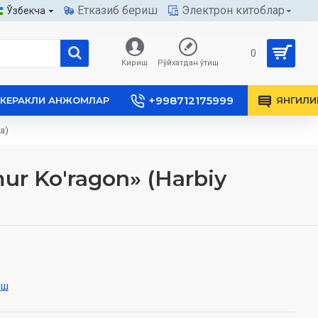
Етказиб бериш
Электрон китоблар
Ўзбекча
0
Кириш
Рўйхатдан ўтиш
+998712175999
КЕРАКЛИ АНЖОМЛАР
ЯНГИЛИ
da)
mur Ko'ragon» (Harbiy
иш