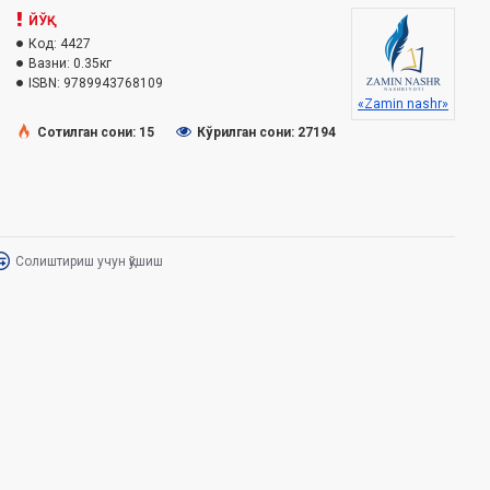
ЙЎҚ
Код:
4427
Вазни:
0.35кг
ISBN:
9789943768109
«Zamin nashr»
Сотилган сони: 15
Кўрилган сони: 27194
Солиштириш учун қўшиш