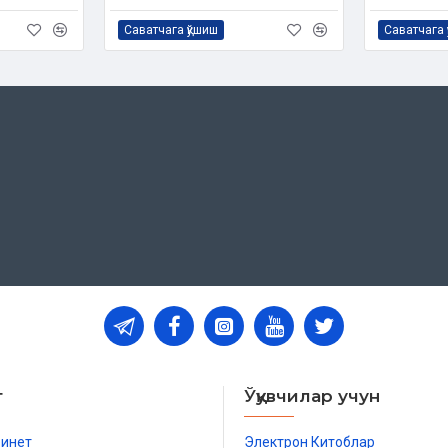
Саватчага қўшиш
Саватчага 
т
Ўқувчилар учун
бинет
Электрон Китоблар