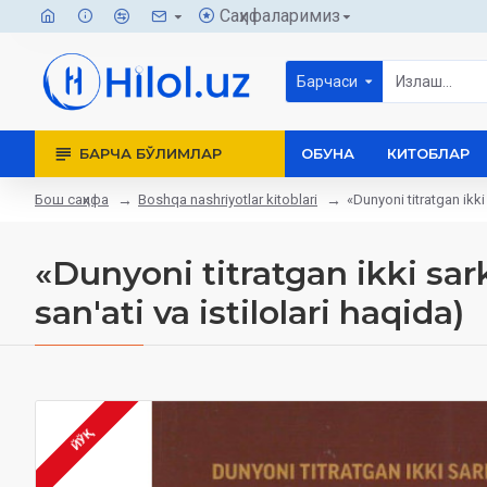
Саҳифаларимиз
Барчаси
БАРЧА БЎЛИМЛАР
ОБУНА
КИТОБЛАР
Бош саҳифа
Boshqa nashriyotlar kitoblari
«Dunyoni titratgan ikk
«Dunyoni titratgan ikki sa
san'ati va istilolari haqida)
ЙЎҚ