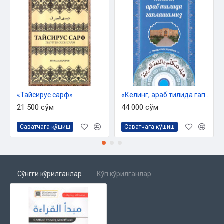
«Тайсирус сарф»
«Келинг, араб тилида гаплашамиз»
21 500 сўм
44 000 сўм
Саватчага қўшиш
Саватчага қўшиш
Сўнгги кўрилганлар
Кўп кўрилганлар