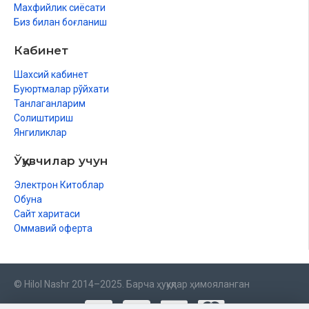
Махфийлик сиёсати
Биз билан боғланиш
Кабинет
Шахсий кабинет
Буюртмалар рўйхати
Танлаганларим
Солиштириш
Янгиликлар
Ўқувчилар учун
Электрон Китоблар
Обуна
Сайт харитаси
Оммавий оферта
© Hilol Nashr 2014–2025. Барча ҳуқуқлар ҳимояланган