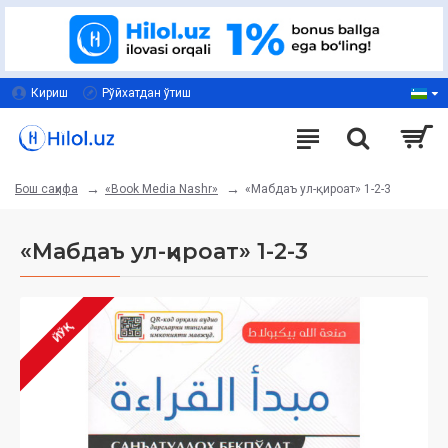
Кириш
Рўйхатдан ўтиш
«Book Media Nashr»
«Мабдаъ ул-қироат» 1-2-3
Бош саҳифа
«Мабдаъ ул-қироат» 1-2-3
ЙЎҚ