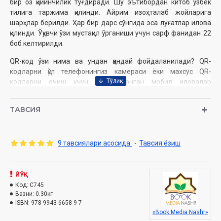
бир оз қийинчилик туғдиради. Шу эътибордан китоб ўзбек
тилига таржима қилинди. Айрим изоҳталаб жойларига
шарҳлар берилди. Ҳар бир дарс сўнгида эса луғатлар илова
қилинди. Ўқувчи ўзи мустақил ўрганиши учун сарф фанидан 22
боб келтирилди.
QR-код ўзи нима ва ундан қандай фойдаланилади? QR-
кодларни қўл телефонингиз камераси ёки махсус QR-
кодларни очиш учун мўлжалланган мобил иловалар
ёрдамида ишга туширишингиз ва «Мабдаь ул-қироат»
китобининг тўлиқ матнини ҳамда унинг грамматик таҳлилини
ТАВСИЯ
эшитиш имкониятингиз мавжуд.
9 тавсиялари асосида.
-
Тавсия ёзиш
Муаллиф:
Санъатуллоҳ Бекпўлат
Нашрга тайёрловчилар:
Анвар Аҳмад, Иброҳим Нуруллоҳ
Нашриёт:
«Book-media Nashr»
ЙЎҚ
Сана:
2020 йил
Код:
C745
Ҳажми:
512 бет
Вазни:
0.30кг
ISBN:
978-9943-6658-9-7
ISBN:
978-9943-6658-9-7
Ўлчами:
84×108 1/32‎
«Book Media Nashr»