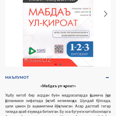
МАЪЛУМОТ
‎«Мабдаъ ул-қироат»‎
Ушбу китоб бир асрдан буён мадрасаларда қўшимча ўқув
қўлланмаси сифатида ўқитиб келинмоқда. Шундай бўлсада,
ҳали ҳамон ўз аҳамиятини йўқотмаган. Асар дастлаб татар
тилида араб ёзувида битилган. Бу эса бугунги китобхонларга