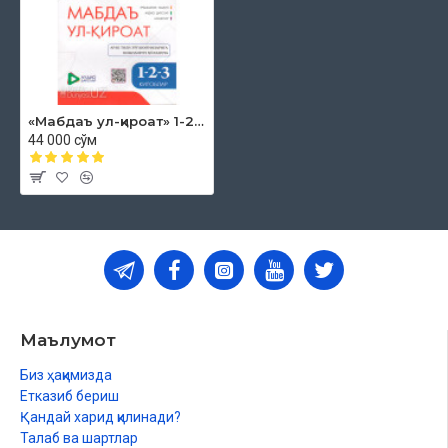
«Мабдаъ ул-қироат» 1-2-3
44 000 сўм
Маълумот
Биз ҳақимизда
Етказиб бериш
Қандай харид қилинади?
Талаб ва шартлар