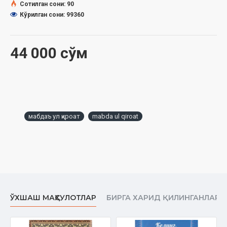
Муқоваси:
юмшоқ
Сотилган сони: 90
Кўрилган сони: 99360
44 000 сўм
мабдаъ ул қироат
mabda ul qiroat
ЎХШАШ МАҲСУЛОТЛАР
БИРГА ХАРИД ҚИЛИНГАНЛАР