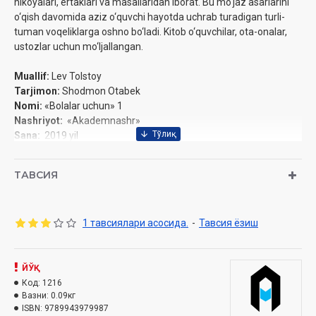
hikoyalari, ertaklari va masallaridan iborat. Bu mo'jaz asarlarini
o‘qish davomida aziz o‘quvchi hayotda uchrab turadigan turli-
tuman voqeliklarga oshno bo‘ladi. Kitob o‘quvchilar, ota-onalar,
ustozlar uchun mo‘ljallangan.
Muallif:
Lev Tolstoy
Tarjimon:
Shodmon Otabek
Nomi:
«Bolalar uchun» 1
Nashriyot:
«Akademnashr»
Sana:
2019 yil
Hajmi:
128 bet
O‘lchami:
84x108 1/32
ТАВСИЯ
ISBN:
978-9943-4910-8-3
Muqovasi:
yumshoq
1 тавсиялари асосида.
-
Тавсия ёзиш
ЙЎҚ
Код:
1216
Вазни:
0.09кг
ISBN:
9789943979987