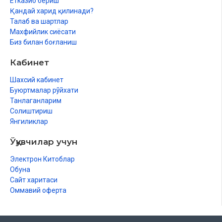
Етказиб бериш
Қандай харид қилинади?
Талаб ва шартлар
Махфийлик сиёсати
Биз билан боғланиш
Кабинет
Шахсий кабинет
Буюртмалар рўйхати
Танлаганларим
Солиштириш
Янгиликлар
Ўқувчилар учун
Электрон Китоблар
Обуна
Сайт харитаси
Оммавий оферта