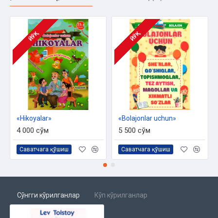
ЙЎҚ
ЙЎҚ
«Hikoyalar»
«Bolajonlar uchun»
4 000 сўм
5 500 сўм
Саватчага қўшиш
Саватчага қўшиш
Сўнгги кўрилганлар
Кўп кўрилганлар