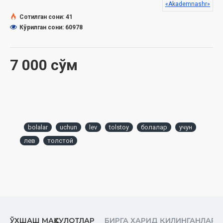
«Akademnashr»
Сотилган сони: 41
Кўрилган сони: 60978
7 000 сўм
bolalar
uchun
lev
tolstoy
болалар
учун
лев
толстой
ЎХШАШ МАҲСУЛОТЛАР
БИРГА ХАРИД ҚИЛИНГАНЛАР