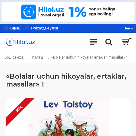
Кириш
Рўйхатдан ўтиш
Излаш
«Bolalar uchun hikoyalar, ertaklar, masallar» 1
Бош саҳифа
«Bolalar uchun hikoyalar, ertaklar,
masallar» 1
ЙЎҚ