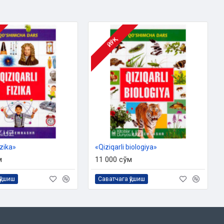
ЙЎҚ
izika»
«Qiziqarli biologiya»
м
11 000 сўм
қўшиш
Саватчага қўшиш