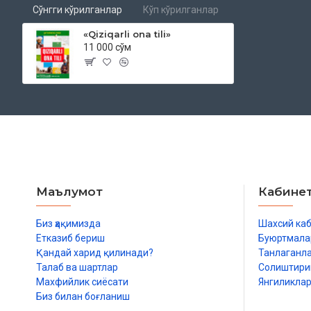
Сўнгги кўрилганлар
Кўп кўрилганлар
«Qiziqarli ona tili»
11 000 сўм
Маълумот
Кабине
Биз ҳақимизда
Шахсий ка
Етказиб бериш
Буюртмала
Қандай харид қилинади?
Танлаганл
Талаб ва шартлар
Солиштир
Махфийлик сиёсати
Янгиликла
Биз билан боғланиш