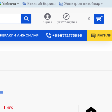
Етказиб бериш
Электрон китоблар
Ўзбекча
0
Кириш
Рўйхатдан ўтиш
+998712175999
КЕРАКЛИ АНЖОМЛАР
ЯНГИЛИ
иш
ЙЎҚ