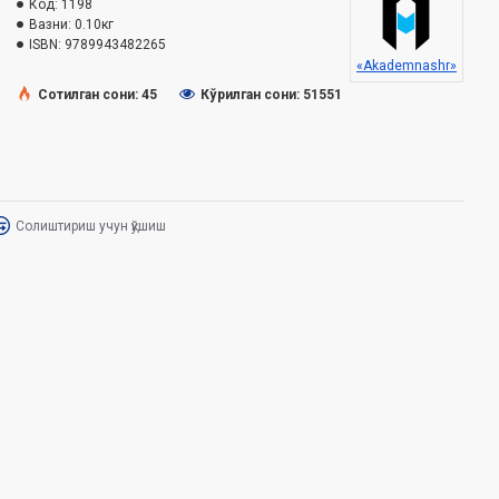
Код:
1198
Вазни:
0.10кг
ISBN:
9789943482265
«Akademnashr»
Сотилган сони: 45
Кўрилган сони: 51551
Солиштириш учун қўшиш