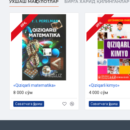
ЎХШАШ МАҲСУЛОТЛАР
БИРГА ХАРИД ҚИЛИНГАНЛАР
ЙЎҚ
ЙЎҚ
«Qiziqarli matematika»
«Qiziqarli kimyo»
8 000 сўм
4 000 сўм
Саватчага қўшиш
Саватчага қўшиш