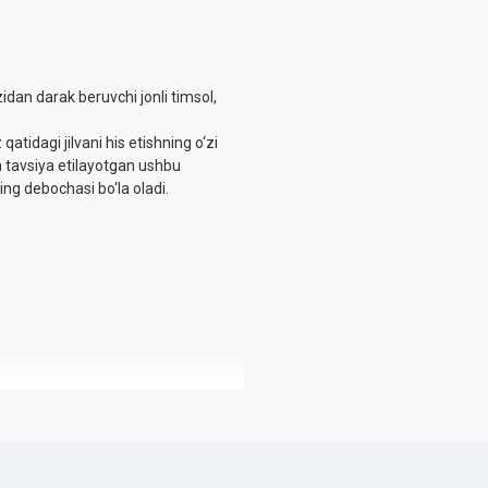
idan darak beruvchi jonli timsol,
qatidagi jilvani his etishning o‘zi
a tavsiya etilayotgan ushbu
ing debochasi bo‘la oladi.