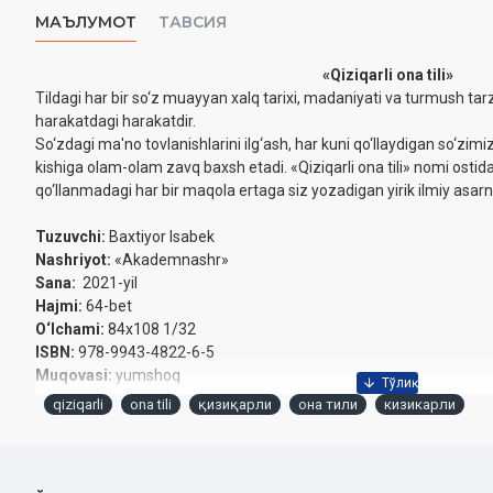
МАЪЛУМОТ
ТАВСИЯ
«Qiziqarli ona tili»
Tildagi har bir so‘z muayyan xalq tarixi, madaniyati va turmush tarz
harakatdagi harakatdir.
So‘zdagi ma'no tovlanishlarini ilg‘ash, har kuni qo‘llaydigan so‘zimiz 
kishiga olam-olam zavq baxsh etadi. «Qiziqarli ona tili» nomi ostid
qo‘llanmadagi har bir maqola ertaga siz yozadigan yirik ilmiy asarn
Tuzuvchi:
Baxtiyor Isabek
Nashriyot:
«Akademnashr»
Sana:
2021-yil
Hajmi:
64-bet
O‘lchami:
84x108 1/32
ISBN:
978-9943-4822-6-5
Muqovasi:
yumshoq
qiziqarli
ona tili
қизиқарли
она тили
кизикарли