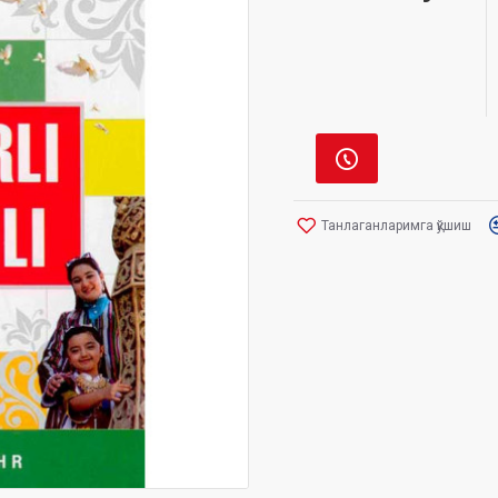
Танлаганларимга қўшиш