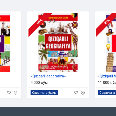
ЙЎҚ
ЙЎҚ
«Qiziqarli geografiya»
«Qiziqarli f
4 000 сўм
11 000 сў
Саватчага қўшиш
Саватчага 