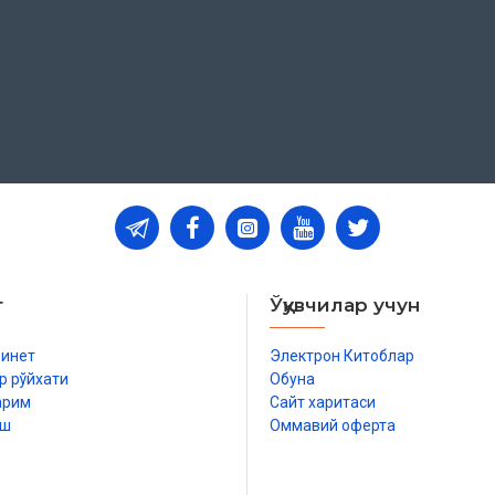
т
Ўқувчилар учун
бинет
Электрон Китоблар
р рўйхати
Обуна
арим
Сайт харитаси
иш
Оммавий оферта
р