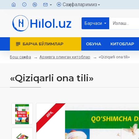
Саҳифаларимиз
Барчаси
БАРЧА БЎЛИМЛАР
ОБУНА
КИТОБЛАР
Бош саҳифа
Архивга олинган китоблар
«Qiziqarli ona tili»
«Qiziqarli ona tili»
ЙЎҚ