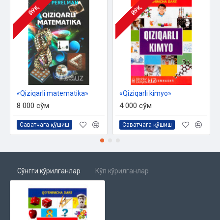
ЙЎҚ
ЙЎҚ
«Qiziqarli matematika»
«Qiziqarli kimyo»
8 000 сўм
4 000 сўм
Саватчага қўшиш
Саватчага қўшиш
Сўнгги кўрилганлар
Кўп кўрилганлар