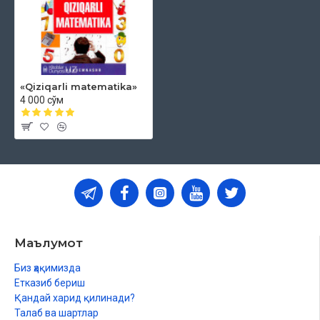
«Qiziqarli matematika»
4 000 сўм
Маълумот
Биз ҳақимизда
Етказиб бериш
Қандай харид қилинади?
Талаб ва шартлар