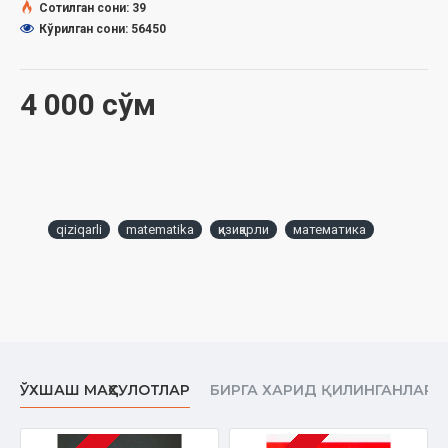
Сотилган сони: 39
Кўрилган сони: 56450
4 000 сўм
qiziqarli
matematika
қизиқарли
математика
ЎХШАШ МАҲСУЛОТЛАР
БИРГА ХАРИД ҚИЛИНГАНЛАР