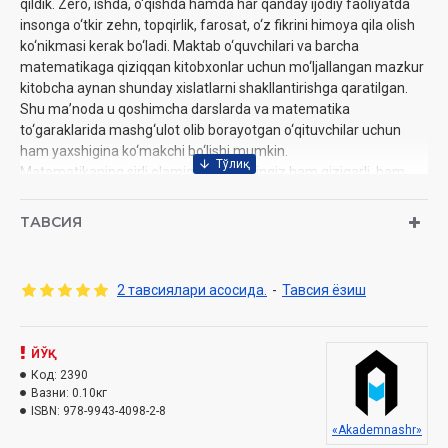
qildik. Zero, ishda, o‘qishda hamda har qanday ijodiy faoliyatda
insonga o‘tkir zehn, topqirlik, farosat, o‘z fikrini himoya qila olish
ko‘nikmasi kerak bo‘ladi. Maktab o‘quvchilari va barcha
matematikaga qiziqqan kitobxonlar uchun mo‘ljallangan mazkur
kitobcha aynan shunday xislatlarni shakllantirishga qaratilgan.
Shu ma’noda u qoshimcha darslarda va matematika
to‘garaklarida mashg‘ulot olib borayotgan o‘qituvchilar uchun
ham yaxshigina ko‘makchi bo‘lishi mumkin.
Matematikaning sirli olamiga sayohatingiz ham qiziqarli, ham
foydali kechadi degan umiddamiz.
ТАВСИЯ
Tuzuvchi:
Xurshid Ibrohimov
Nomi:
«Qiziqarli matematika»
Nashriyot:
«Akademnashr»
2 тавсиялари асосида.
-
Тавсия ёзиш
Sana:
2019 yil
Hajmi:
64 bet
O‘lchami:
84x108 1/32
ЙЎҚ
ISBN:
978-9943-4098-2-8
Код:
2390
Muqovasi:
yumshoq
Вазни:
0.10кг
ISBN:
978-9943-4098-2-8
«Akademnashr»