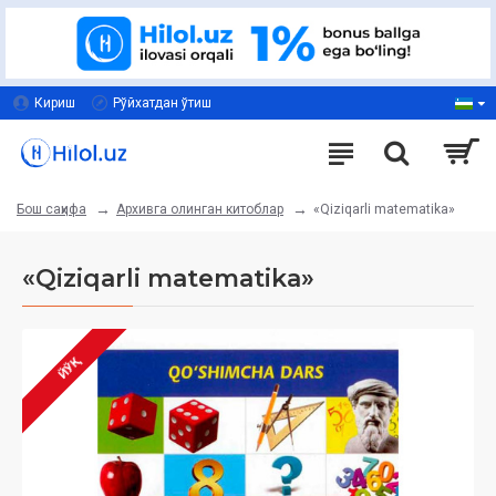
Кириш
Рўйхатдан ўтиш
Архивга олинган китоблар
«Qiziqarli matematika»
Бош саҳифа
«Qiziqarli matematika»
ЙЎҚ