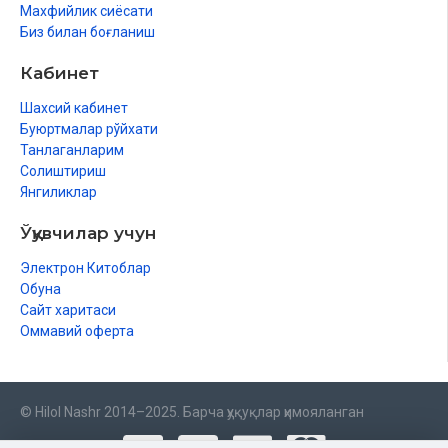
Махфийлик сиёсати
Биз билан боғланиш
Кабинет
Шахсий кабинет
Буюртмалар рўйхати
Танлаганларим
Солиштириш
Янгиликлар
Ўқувчилар учун
Электрон Китоблар
Обуна
Сайт харитаси
Оммавий оферта
© Hilol Nashr 2014–2025. Барча ҳуқуқлар ҳимояланган