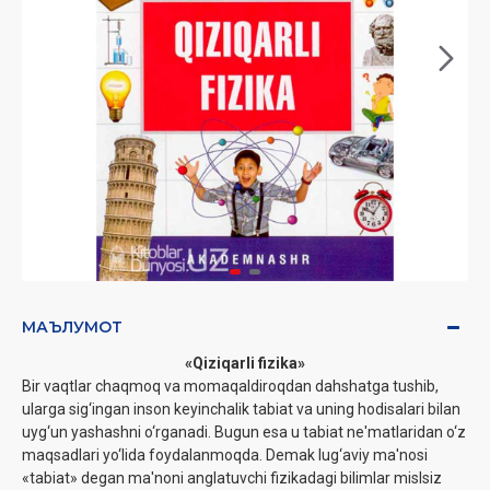
МАЪЛУМОТ
«Qiziqarli fizika»
Bir vaqtlar chaqmoq va momaqaldiroqdan dahshatga tushib,
ularga sig‘ingan inson keyinchalik tabiat va uning hodisalari bilan
uyg‘un yashashni o‘rganadi. Bugun esa u tabiat ne'matlaridan o‘z
maqsadlari yo‘lida foydalanmoqda. Demak lug‘aviy ma'nosi
«tabiat» degan ma'noni anglatuvchi fizikadagi bilimlar mislsiz