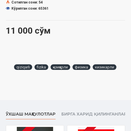
Сотилган сони: 54
Кўрилган сони: 65361
11 000 сўм
qiziqarli
fizika
қизиқарли
физика
кизикарли
ЎХШАШ МАҲСУЛОТЛАР
БИРГА ХАРИД ҚИЛИНГАНЛАР