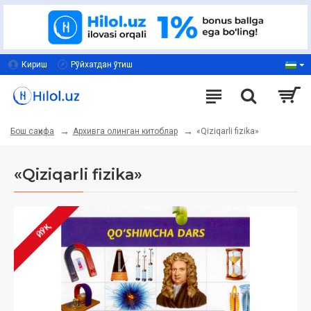
Кириш
Рўйхатдан ўтиш
Архивга олинган китоблар
«Qiziqarli fizika»
Бош саҳифа
«Qiziqarli fizika»
ЙЎҚ