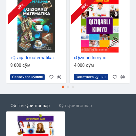
ЙЎҚ
ЙЎҚ
«Qiziqarli matematika»
«Qiziqarli kimyo»
8 000 сўм
4 000 сўм
Саватчага қўшиш
Саватчага қўшиш
Сўнгги кўрилганлар
Кўп кўрилганлар