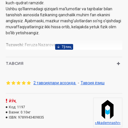
kuch-qudrat ramzidir.
Ushbu qo‘llanmadagi qiziqarli ma'lumotlar va tajribalar bilan
tanishish asnosida fizikaning qanchalik muhim fan ekanini
anglaysiz. Ajabmaski, mazkur mashg‘ulotlardan so‘ng o‘qishdagi
muvaffaqiyatlaringiz ikki hissa ortib, kelajakda yetuk fizik olim
bo‘lib yetishsangiz.
Tuzuvchi:
Feruza Nazarova
Nashriyot:
«Akademnashr»
Sana:
2021-yil
Hajmi:
48-bet
ТАВСИЯ
O‘lchami:
84x108 1/32
ISBN:
978-9943-4098-3-5
Muqovasi:
yumshoq
2 тавсиялари асосида.
-
Тавсия ёзиш
ЙЎҚ
Код:
1197
Вазни:
0.10кг
ISBN:
9789943409835
«Akademnashr»