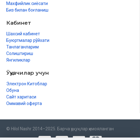
Махфийлик сиёсати
Биз билан боғланиш
Кабинет
Шахсий кабинет
Буюртмалар рўйхати
Танлаганларим
Солиштириш
Янгиликлар
Ўқувчилар учун
Электрон Китоблар
Обуна
Сайт харитаси
Оммавий оферта
© Hilol Nashr 2014–2025. Барча ҳуқуқлар ҳимояланган