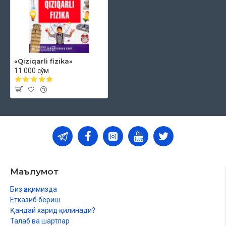
«Qiziqarli fizika»
11 000 сўм
Маълумот
Биз ҳақимизда
Етказиб бериш
Қандай харид қилинади?
Талаб ва шартлар