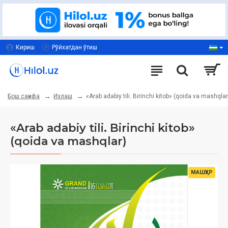
Кириш
Рўйхатдан ўтиш
Излаш
«Arab adabiy tili. Birinchi kitob» (qoida va mashqlar
Бош саҳифа
«Arab adabiy tili. Birinchi kitob»
(qoida va mashqlar)
МАШҲУР