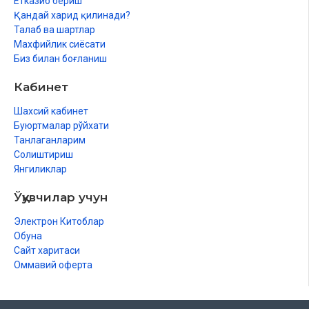
Етказиб бериш
Қандай харид қилинади?
Талаб ва шартлар
Махфийлик сиёсати
Биз билан боғланиш
Кабинет
Шахсий кабинет
Буюртмалар рўйхати
Танлаганларим
Солиштириш
Янгиликлар
Ўқувчилар учун
Электрон Китоблар
Обуна
Сайт харитаси
Оммавий оферта