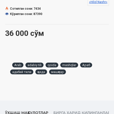
«Hilol Nashr»
Сотилган сони: 7434
Кўрилган сони: 87390
36 000 сўм
Arab
adabiy tili
qoida
mashqlar
Араб
адабий тили
қоида
машқлар
ЎХШАШ МАҲСУЛОТЛАР
БИРГА ХАРИД ҚИЛИНГАНЛАР