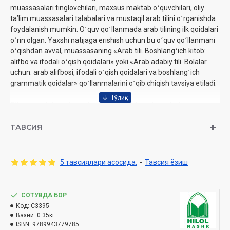
muassasalari tinglovchilari, maxsus maktab oʻquvchilari, oliy
taʼlim muassasalari talabalari va mustaqil arab tilini oʻrganishda
foydalanish mumkin. Oʻquv qoʻllanmada arab tilining ilk qoidalari
oʻrin olgan. Yaxshi natijaga erishish uchun bu oʻquv qoʻllanmani
oʻqishdan avval, muassasaning «Arab tili. Boshlangʻich kitob:
alifbo va ifodali oʻqish qoidalari» yoki «Arab adabiy tili. Bolalar
uchun: arab alifbosi, ifodali oʻqish qoidalari va boshlangʻich
grammatik qoidalar» qoʻllanmalarini oʻqib chiqish tavsiya etiladi.
Fikr va mulohazalar uchun:
@grandtalimadmin_bot
Tuzuvchi:
Muhammad Yusuf Onarboyev
ТАВСИЯ
Nashriyot:
«Hilol-Nashr» nashriyot-matbaasi
Sana:
2025 yil (2022, 2023)
Hajmi:
104 bet
5 тавсиялари асосида.
-
Тавсия ёзиш
ISBN:
978-9910-687-38-9
Muqovasi:
yumshoq
СОТУВДА БОР
Код:
C3395
Вазни:
0.35кг
ISBN:
9789943779785