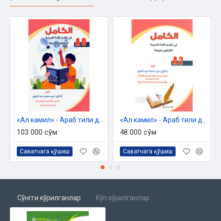
«Ал камил» - Араб тили дарслиги (A0, A1)
«Ал камил» - Араб тили дарслиги (A2)
103 000 сўм
48 000 сўм
Саватчага қўшиш
Саватчага қўшиш
Сўнгги кўрилганлар
Кўп кўрилганлар