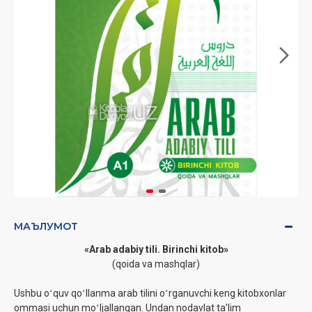
МАЪЛУМОТ
«Arab adabiy tili. Birinchi kitob»
(qoida va mashqlar)
Ushbu oʻquv qoʻllanma arab tilini oʻrganuvchi keng kitobxonlar
ommasi uchun moʻljallangan. Undan nodavlat taʼlim