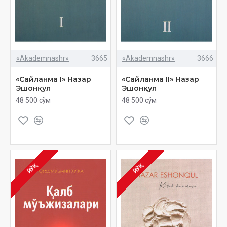
«Akademnashr»
3665
«Akademnashr»
3666
«Сайланма I» Назар
«Сайланма II» Назар
Эшонқул
Эшонқул
48 500 сўм
48 500 сўм
ЙЎҚ
ЙЎҚ