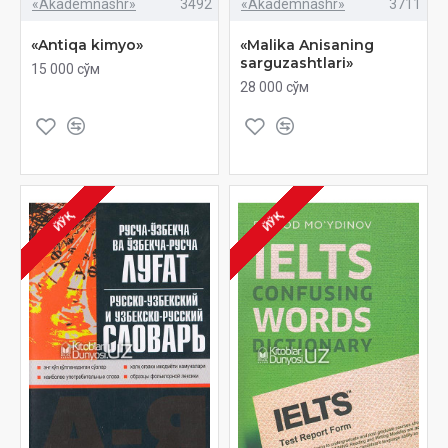
«Akademnashr»
3492
«Akademnashr»
3711
«Antiqa kimyo»
«Malika Anisaning
sarguzashtlari»
15 000 сўм
28 000 сўм
ЙЎҚ
ЙЎҚ