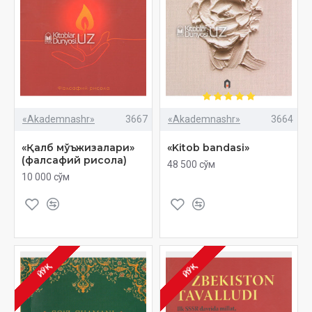
«Akademnashr»
3667
«Akademnashr»
3664
«Қалб мўъжизалари»
«Kitob bandasi»
(фалсафий рисола)
48 500 сўм
10 000 сўм
ЙЎҚ
ЙЎҚ