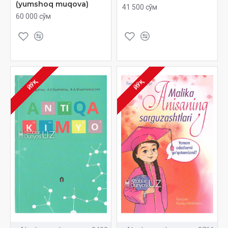
(yumshoq muqova)
41 500 сўм
60 000 сўм
ЙЎҚ
ЙЎҚ