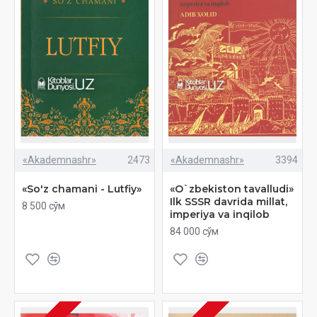
«Akademnashr»
2473
«Akademnashr»
3394
«So'z chamani - Lutfiy»
«O`zbekiston tavalludi»
Ilk SSSR davrida millat,
8 500 сўм
imperiya va inqilob
84 000 сўм