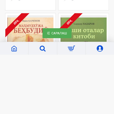
ЙЎҚ
ЙЎҚ
САРАЛАШ
«Akademnashr»
3491
«Akademnashr»
3405
«Маҳмудхўжа
«Яхши оталар китоби»
Беҳбудий»
15 000 сўм