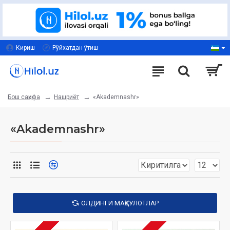
Кириш
Рўйхатдан ўтиш
Нашриёт
«Akademnashr»
Бош саҳифа
«Akademnashr»
ОЛДИНГИ МАҲСУЛОТЛАР