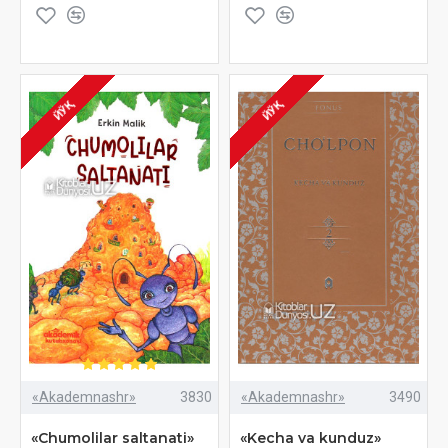
ЙЎҚ
ЙЎҚ
«Akademnashr»
3830
«Akademnashr»
3490
«Chumolilar saltanati»
«Kecha va kunduz»