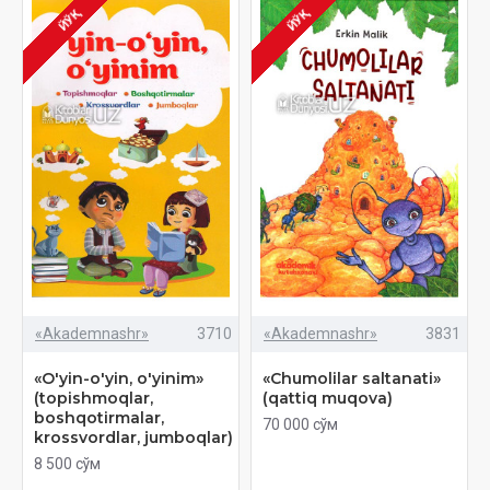
ЙЎҚ
ЙЎҚ
«Akademnashr»
3710
«Akademnashr»
3831
«O'yin-o'yin, o'yinim»
«Chumolilar saltanati»
(topishmoqlar,
(qattiq muqova)
boshqotirmalar,
70 000 сўм
krossvordlar, jumboqlar)
8 500 сўм