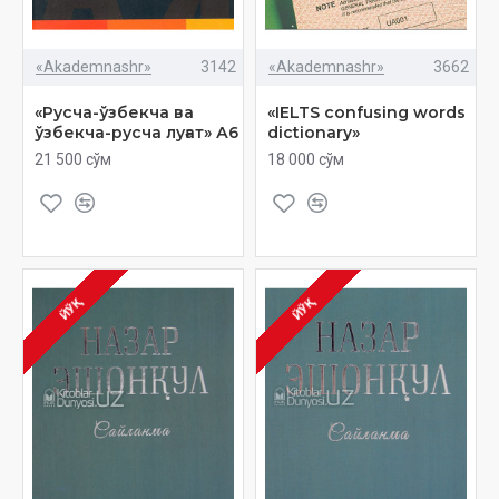
«Akademnashr»
3142
«Akademnashr»
3662
«Русча-ўзбекча ва
«IELTS confusing words
ўзбекча-русча луғат» А6
dictionary»
21 500 сўм
18 000 сўм
ЙЎҚ
ЙЎҚ