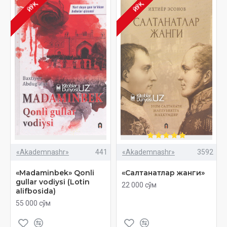
ЙЎҚ
ЙЎҚ
«Akademnashr»
441
«Akademnashr»
3592
«Madaminbek» Qonli
«Салтанатлар жанги»
gullar vodiysi (Lotin
22 000 сўм
alifbosida)
55 000 сўм