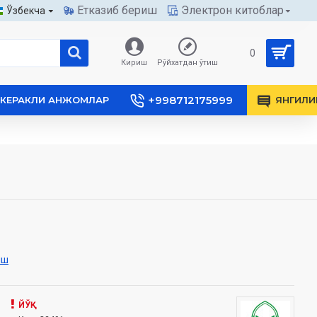
Етказиб бериш
Электрон китоблар
Ўзбекча
0
Кириш
Рўйхатдан ўтиш
+998712175999
КЕРАКЛИ АНЖОМЛАР
ЯНГИЛИ
иш
ЙЎҚ