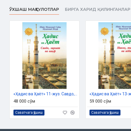
йилдаги 7130-рақамли тавсияси ила чоп этилган
ЎХШАШ МАҲСУЛОТЛАР
БИРГА ХАРИД ҚИЛИНГАНЛАР
Мазмуны:
Қарақалпақша басылым ҳаққында
Шайх Муҳаммад Садық Муҳаммад Юсуф ҳаққында
Кирисиў
Сегизинши бап Мешитлер ҳаққында
Мешитлер ҳәм оларға барыўдың пазыйлети ҳаққында
Үш мешит пазыйлети
Қуба мешити
Ҳаяллардың мешитлерге барыўы ҳаққында
Мешитлер әдеби ҳаққында
Пайғамбарымыз алайҳиссалам мешитиниң сол дәўирлердеги 
Мешитлерди бәлент қылыў ҳәм зийнетлеў – макруҳ
«Ҳадис ва Ҳаёт» 11-жуз. Савдо, зироат ва вақф китоби
Намаз оқыў макруҳ болған жерлер
48 000 сўм
59 000 сўм
Тоғызыншы бап
Саватчага қўшиш
Саватчага қўшиш
Жәмәәт ҳаққында
Жәмәәттиң пазыйлети ҳаққында
Жәмәәт намазының ҳүкими ҳаққында