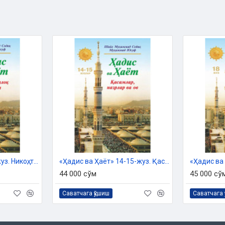
тәрийпи
«Ҳадис ва Ҳаёт» 13-жуз. Никоҳ, талоқ ва идда китоби
«Ҳадис ва Ҳаёт» 14-15-жуз. Қасамлар, назрлар ва ов
44 000 сўм
45 000 сў
Саватчага қўшиш
Саватчага 