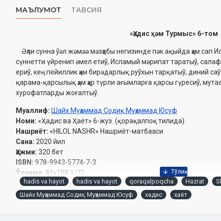
МАЪЛУМОТ
ТАВСИЯ
«Ҳәдис ҳәм Турмыс» 6-том
Əҳли сунна ўәл жəмəə мәзҳабы негизинде пәк ақыйда ҳәм сап И
сүннетти үйренип әмел етиў, Исламый мәрипат таратыў, салаф
ериў, кең пейиллик ҳәм бирәдарлық руўхын тарқатыў, диний с
қарама-қарсылық ҳәм ҳәр түрли ағымларға қарсы гүресиў, мута
хурофатларды жоғалтыў.
Муаллиф:
Шайх Муҳаммад Содиқ Муҳаммад Юсуф
Номи:
«Ҳадис ва Ҳаёт» 6-жуз. (қорақалпоқ тилида)
Нашриёт:
«HILOL NASHR» Нашриёт-матбааси
Сана:
2020 йил
Ҳажми:
320 бет
ISBN:
978-9943-5774-7-3
Ўлчами:
84х108 1/32
hadis va hayot
hadis va hayot
qoraqalpoqcha
Hazrat
S
Муқоваси:
қаттиқ
Шайх Муҳаммад Содиқ Муҳаммад Юсуф
хадис
хаёт
Ўзбекистон Республикаси Вазирлар Маҳкамаси ҳузуридаги Дин