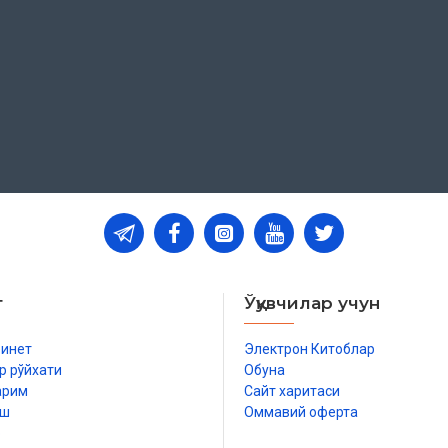
ың имамлығы Иқтида қылыўшы
т
Ўқувчилар учун
ғы
и
бинет
Электрон Китоблар
р рўйхати
Обуна
арим
Сайт харитаси
иш
Оммавий оферта
р