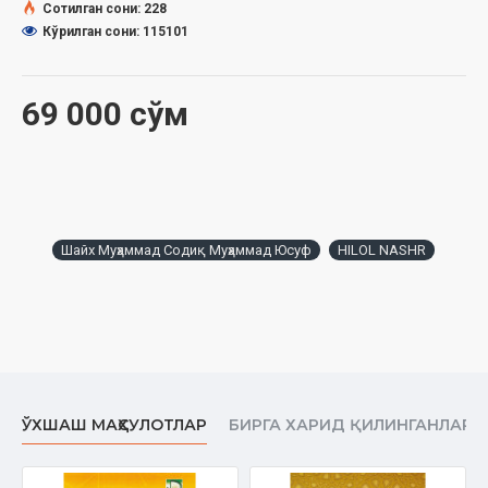
Сотилган сони: 228
Указатель имен
Кўрилган сони: 115101
Предметный указатель
Географический указатель
69 000 сўм
Шайх Муҳаммад Содиқ Муҳаммад Юсуф
HILOL NASHR
ЎХШАШ МАҲСУЛОТЛАР
БИРГА ХАРИД ҚИЛИНГАНЛАР