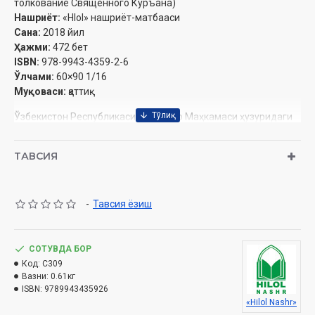
толкование Священного Куръана)
Нашриёт:
«Hlol» нашриёт-матбааси
Сана:
2018 йил
Ҳажми:
472 бет
ISBN:
978-9943-4359-2-6
Ўлчами:
60×90 1/16
Муқоваси:
қаттиқ
Ўзбекистон Республикаси Вазирлар Маҳкамаси ҳузуридаги
Дин ишлари бўйича қўмитанинг 943-сонли тавсияси ила чоп
этилган.
ТАВСИЯ
ОГЛАВЛЕНИЕ
-
Тавсия ёзиш
Сура «Áли Имран»
Четвертый джуз
СОТУВДА БОР
Сура «Ниса»
Код:
C309
Пятый джуз
Вазни:
0.61кг
Шестой джуз
ISBN:
9789943435926
«Hilol Nashr»
Список использованной литературы