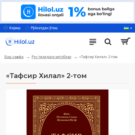
Кириш
Рўйхатдан ўтиш
Рус тилидаги китоблар
«Тафсир Хилал» 2-том
Бош саҳифа
«Тафсир Хилал» 2-том