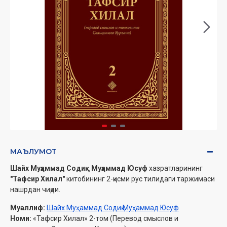
МАЪЛУМОТ
Шайх Муҳаммад Содиқ Муҳаммад Юсуф
хазратларининг
"Тафсир Хилал"
китобининг 2-қисми рус тилидаги таржимаси
нашрдан чиқди.
Муаллиф:
Шайх Муҳаммад Содиқ Муҳаммад Юсуф
Номи:
«Тафсир Хилал» 2-том (Перевод смыслов и