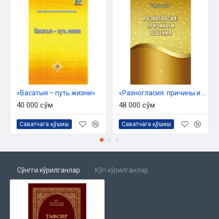
«Васатыя – путь жизни»
«Разногласия: причины и решения»
40 000 сўм
48 000 сўм
Саватчага қўшиш
Саватчага қўшиш
Сўнгги кўрилганлар
Кўп кўрилганлар