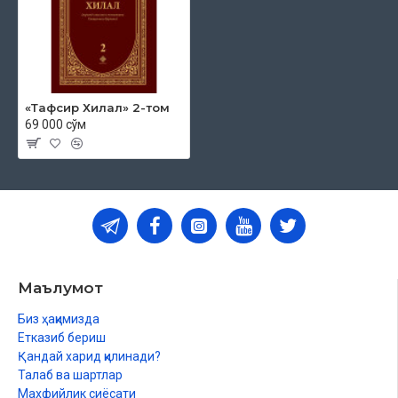
«Тафсир Хилал» 2-том
69 000 сўм
Маълумот
Биз ҳақимизда
Етказиб бериш
Қандай харид қилинади?
Талаб ва шартлар
Махфийлик сиёсати