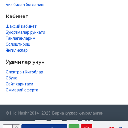
Биз билан боғланиш
Кабинет
Шахсий кабинет
Буюртмалар рўйхати
Танлаганларим
Солиштириш
Янгиликлар
Ўқувчилар учун
Электрон Китоблар
Обуна
Сайт харитаси
Оммавий оферта
© Hilol Nashr 2014–2025. Барча ҳуқуқлар ҳимояланган