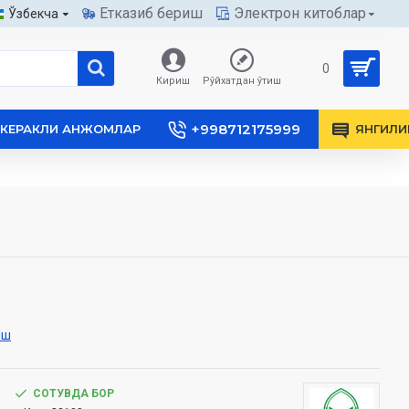
Етказиб бериш
Электрон китоблар
Ўзбекча
0
Кириш
Рўйхатдан ўтиш
+998712175999
КЕРАКЛИ АНЖОМЛАР
ЯНГИЛИ
иш
СОТУВДА БОР