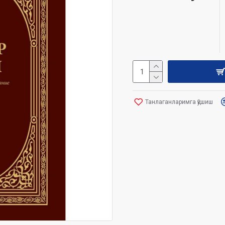
Танлаганларимга қўшиш