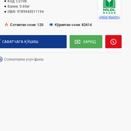
Код:
C2108
Вазни:
0.65кг
ISBN:
9789943511194
«Hilol Nashr»
Сотилган сони: 120
Кўрилган сони: 82614
САВАТЧАГА ҚЎШИШ
ХАРИД
Солиштириш учун қўшиш