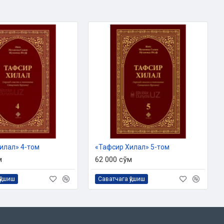
илал» 4-том
«Тафсир Хилал» 5-том
м
62 000 сўм
қўшиш
Саватчага қўшиш