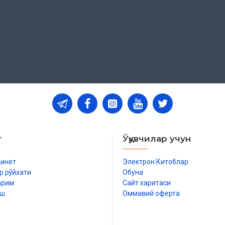
т
Ўқувчилар учун
бинет
Электрон Китоблар
р рўйхати
Обуна
арим
Сайт харитаси
иш
Оммавий оферта
р