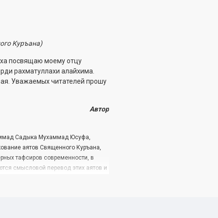
ого Куръана)
ха посвящаю моему отцу
рди рахматуллахи алайхима.
 рая. Уважаемых читателей прошу
Автор
аммад ­Садыка Мухаммад Юсуфа,
лкование аятов Священного Куръана,
ерных тафсиров современности, в
тся смысловой ­перевод этих аятов и
упном для широкого круга читателей
ахра распространять свет Слова
Рум», «Лукман», «Саджда», «Ахзаб» и