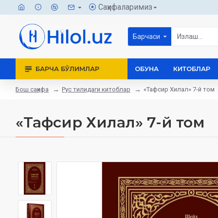
Саҳифаларимиз
Барчаси
БАРЧА БЎЛИМЛАР
ОБУНА
КИТОБЛАР
Бош саҳифа
Рус тилидаги китоблар
«Тафсир Хилал» 7-й том
«Тафсир Хилал» 7-й том