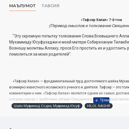
МАЪЛУМОТ
ТАВСИЯ
«Тафсир Хилал» 7-й том
(Перевод смыслов и толкование Священн
"Эту скромную попытку толкования Слова Всевышнего Алла
Мухаммаду Юсуфухаджи и моей матери Собиреханум Тилакбе
Возношу молитвы Аллаху, прося Его простить их и удостоить
помолиться за моих родителей".
«Тафсир Хилал» — фундаментальный труд досточтимого шейха Мух
всемирно известного исламского ученого и деятеля. ­Тафсир — это то
комментарии к ним. «Тафсир Хилал» является одним из самых достов
котором наряду с арабскими аятами Священного Куръана, представляю
их толкование на русском языке. Книга, написанная на ­простом, дост
Шайх Муҳаммад Содиқ Муҳаммад Юсуф
HILOL NASHR
языке, стала возрождением славной ­традиции муфассиров Мавараунн
Аллаха. В настоящий том включены суры «Намл», «Касас», «Анкабут», «
«Сабаъ».