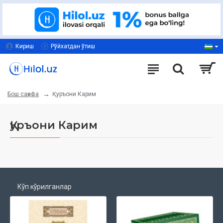
Кириш
Рўйхатдан ўтиш
Қуръони Карим
Бош саҳифа
Қуръони Карим
Кўп кўрилганлар