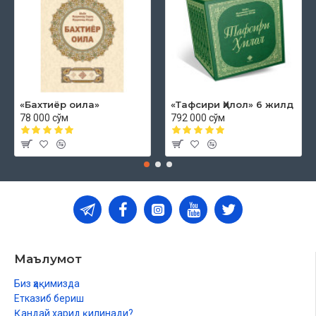
«Бахтиёр оила»
«Тафсири Ҳилол» 6 жилд
78 000 сўм
792 000 сўм
Маълумот
Биз ҳақимизда
Етказиб бериш
Қандай харид қилинади?