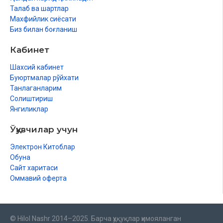
Талаб ва шартлар
Махфийлик сиёсати
Биз билан боғланиш
Кабинет
Шахсий кабинет
Буюртмалар рўйхати
Танлаганларим
Солиштириш
Янгиликлар
Ўқувчилар учун
Электрон Китоблар
Обуна
Сайт харитаси
Оммавий оферта
© Hilol Nashr 2014–2025. Барча ҳуқуқлар ҳимояланган