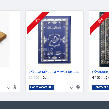
 Жумладан:
иқса, жамоат билан Қуръон хатм
ЙЎҚ
ЙЎҚ
б юришингиз учун қулайдир;
орилар учун Қуръонни ёдлаш
и ёдлаб бўлгач, кейинги порани
римнинг бетлари билан бир
ди сизларга сифатли ва арзон
«Қуръони Карим – мусҳафи шариф» («Дорул Салсабил»)
22 000 сўм
47 000 сў
Саватчага қўшиш
Саватчага 