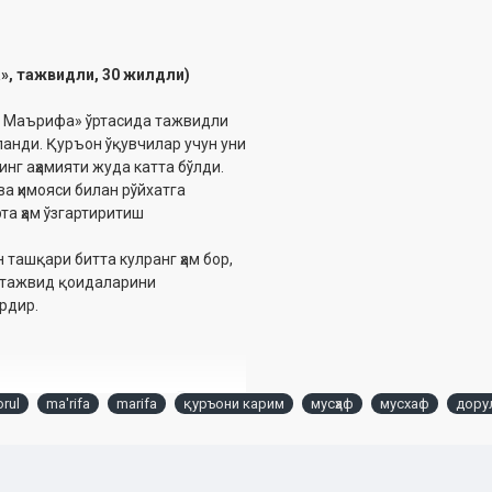
», тажвидли, 30 жилдли)
ул Маърифа» ўртасида тажвидли
анди. Қуръон ўқувчилар учун уни
нг аҳамияти жуда катта бўлди.
а ҳимояси билан рўйхатга
та ҳам ўзгартиритиш
 ташқари битта кулранг ҳам бор,
й тажвид қоидаларини
рдир.
ан, сал тўқроқ, очроқ. Лекин
rul
ma'rifa
marifa
қуръони карим
мусҳаф
мусхаф
дору
ланган. Шу ва бошқа сабабларни
н ўрганувчилар учун жуда қўл