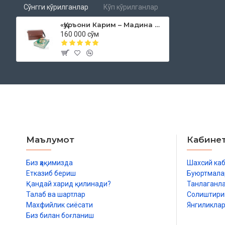
Сўнгги кўрилганлар
Кўп кўрилганлар
Аллоҳ таолонинг инояти билан бир неча йиллик уринишларда
ушбу мусҳафи шарифни тайёрлаб, сиз азизларга тақдим этмо
«Қуръони Карим – Мадина мусҳафи» (Тажвидли, 30 жилдли)
ўқувчиларга тиловат асносида Ҳафс ибн Сулаймон ибн Муғий
160 000 сўм
Осим ибн Абу Нажуд Куфийдан ривоят қилган қироатга мувоф
этишда ёрдам беришдир. Осим бу қироатни Абу Абдурраҳмон 
ибн Аффон, Алий ибн Абу Толиб, Зайд ибн Собит ва Убай ибн 
соллаллоҳу алайҳи васалламдан ривоят қилганлар.
Қуйида ушбу мусҳафда қўлланган манҳаж билан танишамиз:
Тўқ қизил ранг лозим мад ўринларига ишора қилади. Лозим мад
ҳаракат тақрибан ярим сонияга тўғри келади.
Масалан:
Оч қизил ранг вожиб мад ўринларига ишора қилади. Вожиб мад 
Маълумот
Кабине
Шотибий тариқига кўра, муттасил мадни ҳам, мунфасил мадни ҳа
олади.
Биз ҳақимизда
Шахсий ка
Масалан:
Етказиб бериш
Буюртмала
Зарғалдоқ ранг жоиз мад ўринларига ишора қилади. Жоиз мадни
Қандай харид қилинади?
Танлаганл
Жоиз мад ориз сукунли мад ҳамда лийн маддан иборатдир. Ма
Талаб ва шартлар
Солиштир
Оч зарғалдоқ ранг баъзи табиий мадларга ҳамда кичик силага 
Махфийлик сиёсати
Янгиликла
аслида мусҳафларни ёзган котиблар Усмон мусҳафида ёзмай к
Биз билан боғланиш
уламолари қўшган ҳарфларни англатади. Биз уларни 2 ҳаракат