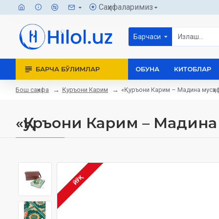
Саҳифаларимиз
Барчаси
БАРЧА БЎЛИМЛАР
ОБУНА
КИТОБЛАР
Бош саҳифа
Қуръони Карим
«Қуръони Карим – Мадина мусҳа
«Қуръони Карим – Мадина
ЙЎҚ