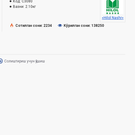
Код:
C3080
Вазни:
2.10кг
«Hilol Nashr»
Сотилган сони: 2234
Кўрилган сони: 138250
Солиштириш учун қўшиш