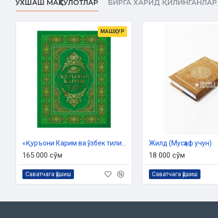
ЎХШАШ МАҲСУЛОТЛАР
БИРГА ХАРИД ҚИЛИНГАНЛАР
Ушбу порали Мусҳафнинг бир нечта қулайликлари мавжуд.
• 30 пора алоҳида қилинган, яъни 30 та китоб бўлади. Бу, айн
МАШҲУР
қилинганда жуда асқотади;
• Махсус қутида чиқарилмода. Бу Мусҳафни ўзингиз билан оли
• Янги Мусҳафнинг поралари алоҳида қилингани ёш, бўлажак қ
даврида китоблари уриниб кетишини олдини олади (бир поран
олиб ёдлайди);
• Янги Мусҳафнинг поралари алоҳида бўлса ҳам асл Қуръони Ка
хилдир. Бу ўқувчи учун адашиб кетишнинг олдини олади.
«Hilol-Nashr» ва «Дорул Маърифа» нашриётларининг мақса
нархда асл тажвидли Мусҳафни етказиб беришдир.
«Қуръони Карим ва ўзбек тилидаги маънолар таржимаси»
Жилд (Мусҳаф учун)
Сана:
2023 йил (2021)
165 000 сўм
18 000 сўм
Ўлчами:
24x17 см (70х100 1/16
)
ISBN:
978-9943-4797-0-8
Саватчага қўшиш
Саватчага қўшиш
Муқоваси:
юмшоқ
МУСҲАФ БИЛАН ТАНИШУВ