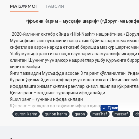
МАЪЛУМОТ
ТАВСИЯ
«Қуръони Карим – мусҳафи шариф» («Дорул-маърифа
2020-йилнинг октябр ойида «Hilol-Nashr» нашриёти ва «Дор
Мусъҳафнинг асл нусхасини нашр этиш бўйича шартнома имзол
сифатли ва азрон нархда етказиб беришда мазкур шартномани
Ушбу мусъҳаф рангги ва нақш ёзувларигача муаллифлик ҳаққи в
олинган. Шунинг учун ҳамкор нашриётлар ушбу Қуръонга бирор
киритолмайди.
Янги тажвидли Мусъҳафда асосан 3 та ранг қўлланилган. Ундан
бу ранг ўқилмайдиган ҳарфлар учун ишлатилган. Лекин асоси
ифодалашга хизмат қилган ранглар қизил, яшил ва кўк рангла
Қизил ранг – маднинг турларини ифодалайди.
Яшил ранг – ғуннани ифода қилади
Кўк ранг – қалқала ва таҳфимни ифода қилади.
Ранглар баъзи бир қоидаларни ифодалашда тусларга ажратилг
quroni karim
qur'on karim
quron
mus'haf
musxaf
do
умуман олганда 3 та ранг билан 28 та тажвид қоидаси ифода
инобатга олганда ушбу мусъҳаф айниқса Қуръонга энди тушга
келади.