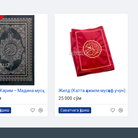
«Қуръони Карим – Мадина мусҳафи»
Жилд (Катта ҳажмли мусҳаф учун)
м
25 000 сўм
қўшиш
Саватчага қўшиш