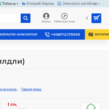
Етказиб бериш
Электрон китоблар
Ўзбекча
0
Кириш
Рўйхатдан ўтиш
+998712175999
КЕРАКЛИ АНЖОМЛАР
ЯНГИЛИ
илдли)
и асосида.
-
Тавсия ёзиш
ЙЎҚ