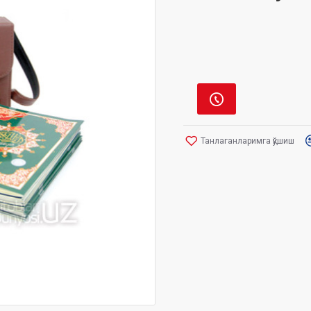
Танлаганларимга қўшиш