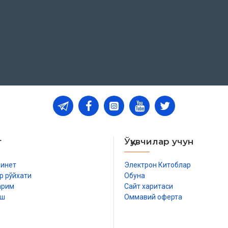
н сўнг «Дорул-маърифа» нашриёти
қда. Мақсадимиз ‒ Қуръонни
ра ал-Асадий ал-Куфий тобеъий
иқ, тажвид аҳкомларига риоя
ибн Ҳабиб Суламийдан, у Усмон
Каъбдан, улар Набий Муҳаммад
 6 ҳаракат чўзиб ўқилади. Бир
4, 5 ҳаракат чўзилади. Бу қоида
т
Ўқувчилар учун
м, катта силани ҳам ўз ичига
бинет
Электрон Китоблар
р рўйхати
Обуна
 2, 4 ёки 6 ҳаракат чўзиш жоиз.
арим
Сайт харитаси
салан:
иш
Оммавий оферта
ишора қилади. Хусусан, бу ранг
р
етган ва кейинроқ завобит илми
 чўзиш вожиблигига ишора