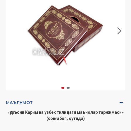
МАЪЛУМОТ
«Қуръони Карим ва ўзбек тилидаги маънолар таржимаси»
(совғабоп, қутида)