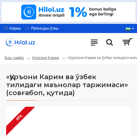
Кириш
Рўйхатдан ўтиш
Қуръони Карим
«Қуръони Карим ва ўзбек тилидаги маъ
Бош саҳифа
«Қуръони Карим ва ўзбек
тилидаги маънолар таржимаси»
(совғабоп, қутида)
ЙЎҚ