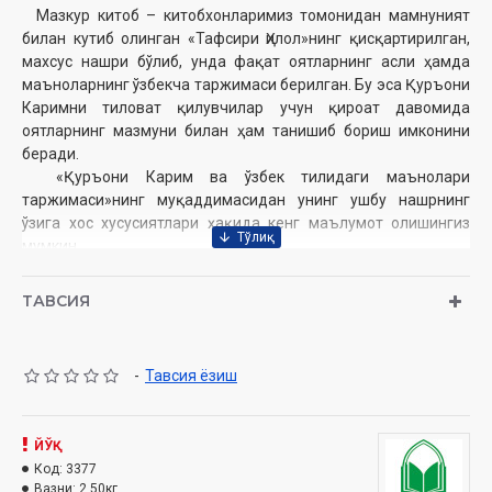
Мазкур китоб – китобхонларимиз томонидан мамнуният
билан кутиб олинган «Тафсири Ҳилол»нинг қисқартирилган,
махсус нашри бўлиб, унда фақат оятларнинг асли ҳамда
маъноларнинг ўзбекча таржимаси берилган. Бу эса Қуръони
Каримни тиловат қилувчилар учун қироат давомида
оятларнинг мазмуни билан ҳам танишиб бориш имконини
беради.
«Қуръони Карим ва ўзбек тилидаги маънолари
таржимаси»нинг муқаддимасидан унинг ушбу нашрнинг
ўзига хос хусусиятлари ҳақида кенг маълумот олишингиз
мумкин.
Муаллиф:
Шайх Муҳаммад Содиқ Муҳаммад Юсуф
ТАВСИЯ
Нашриёт:
«Hilol-Nashr» нашриёт-матбааси
Сана:
2022 йил
Ҳажми:
632
бет
-
Тавсия ёзиш
ISBN:
978-9943-7795-9-4
Ўлчами
: 60×90 1/8
Муқоваси:
қаттиқ
ЙЎҚ
Код:
3377
Ўзбекистон Республикаси Вазирлар Маҳкамаси
Вазни:
2.50кг