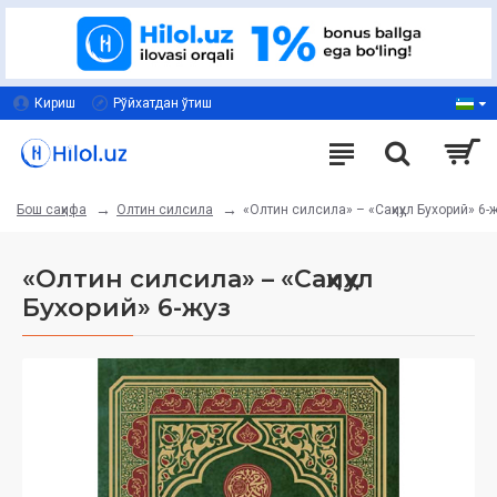
Кириш
Рўйхатдан ўтиш
Олтин силсила
«Олтин силсила» – «Саҳиҳул Бухорий» 6-
Бош саҳифа
«Олтин силсила» – «Саҳиҳул
Бухорий» 6-жуз