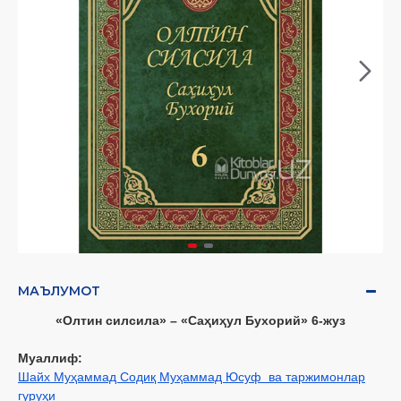
МАЪЛУМОТ
«Олтин силсила» – «Саҳиҳул Бухорий» 6-жуз
Муаллиф:
Шайх Муҳаммад Содиқ Муҳаммад Юсуф ва таржимонлар
гуруҳи