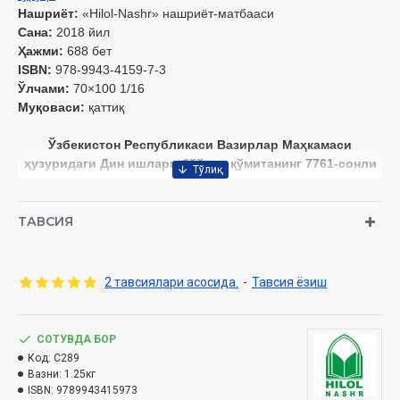
Нашриёт:
«Hilol-Nashr» нашриёт-матбааси
Сана:
2018 йил
Ҳажми:
688 бет
ISBN:
978-9943-4159-7-3
Ўлчами:
70×100 1/16
Муқоваси:
қаттиқ
Ўзбекистон Республикаси Вазирлар Маҳкамаси
ҳузуридаги Дин ишлари бўйича қўмитанинг 7761-сонли
тавсияси ила чоп этилган
Мундарижа
ТАВСИЯ
4. Нисо сураси
1-боб. «Агар етимларга адолат қила олмасликдан
қўрқсангиз»
2 тавсиялари асосида.
-
Тавсия ёзиш
2-боб. «Ким камбағал бўлса, маъруф ила есин. Молларини
ўзларига топшираётганингизда уларга гувоҳ келтиринг»
3-боб. «Агар тақсимлашга қариндошлар, етимлар ва
СОТУВДА БОР
мискинлар ҳозир бўлсалар...»
Код:
C289
4-боб. «Аллоҳ сизга фарзандларингиз ҳақида кўрсатма
Вазни:
1.25кг
беради»
ISBN:
9789943415973