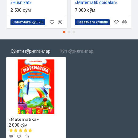
«Husnixat»
«Matematik qoidalar»
2 500 сўм
7 000 сўм
Саватчага қўшиш
Саватчага қўшиш
Сўнгги кўрилганлар
Кўп кўрилганлар
«Matematika»
2 000 сўм