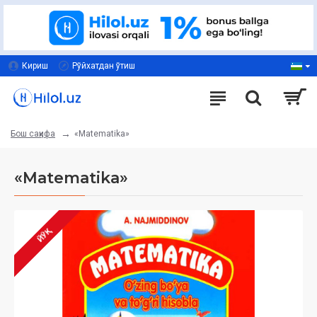
Кириш
Рўйхатдан ўтиш
«Matematika»
Бош саҳифа
«Matematika»
ЙЎҚ