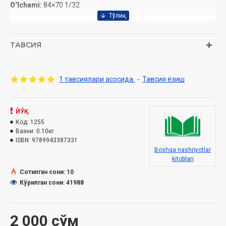
O‘lchami:
84×70 1/32
ТАВСИЯ
1 тавсиялари асосида.
-
Тавсия ёзиш
ЙЎҚ
Код:
1255
Вазни:
0.10кг
ISBN:
9789943387331
Boshqa nashriyotlar
kitoblari
Сотилган сони: 10
Кўрилган сони: 41988
2 000 сўм