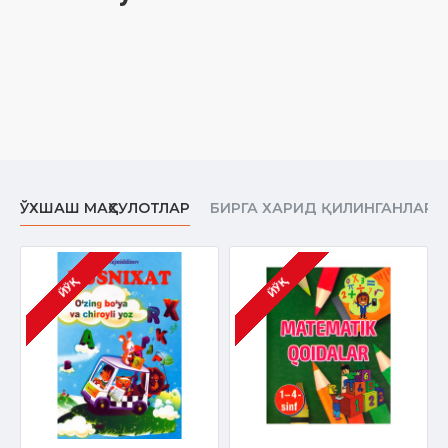
ЎХШАШ МАҲСУЛОТЛАР
БИРГА ХАРИД ҚИЛИНГАНЛАР
ЙЎҚ
ЙЎҚ