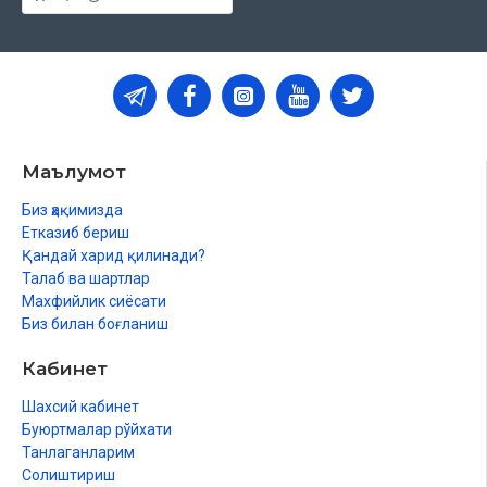
Маълумот
Биз ҳақимизда
Етказиб бериш
Қандай харид қилинади?
Талаб ва шартлар
Махфийлик сиёсати
Биз билан боғланиш
Кабинет
Шахсий кабинет
Буюртмалар рўйхати
Танлаганларим
Солиштириш