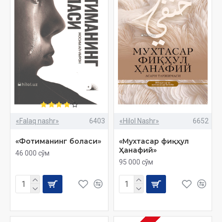
«Falaq nashr»
6403
«Hilol Nashr»
6652
«Фотиманинг боласи»‎
«Мухтасар фиқҳул
Ҳанафий»
46 000 сўм
95 000 сўм