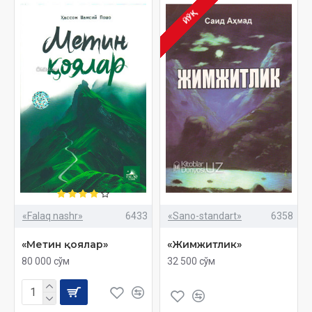
ЙЎҚ
«Falaq nashr»
6433
«Sano-standart»
6358
«Метин қоялар»
«Жимжитлик»
80 000 сўм
32 500 сўм