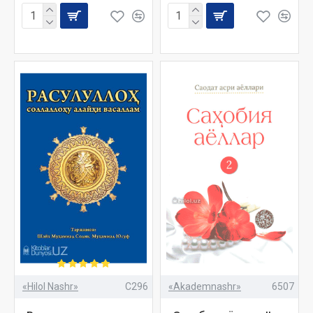
«Hilol Nashr»
C296
«Akademnashr»
6507