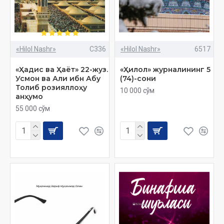
«Hilol Nashr»
C336
«Hilol Nashr»
6517
«Ҳадис ва Ҳаёт» 22-жуз.
«Ҳилол» журналининг 5
Усмон ва Али ибн Абу
(74)-сони
Толиб розияллоҳу
10 000 сўм
анҳумо
55 000 сўм