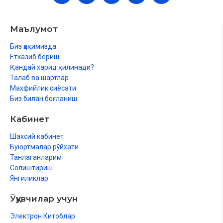
Маълумот
Биз ҳақимизда
Етказиб бериш
Қандай харид қилинади?
Талаб ва шартлар
Махфийлик сиёсати
Биз билан боғланиш
Кабинет
Шахсий кабинет
Буюртмалар рўйхати
Танлаганларим
Солиштириш
Янгиликлар
Ўқувчилар учун
Электрон Китоблар