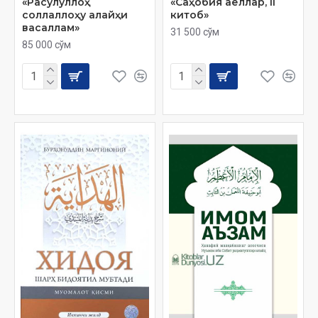
«Расулуллоҳ
«Саҳобия аёллар, ІІ
соллаллоҳу алайҳи
китоб»
васаллам»
31 500 сўм
85 000 сўм