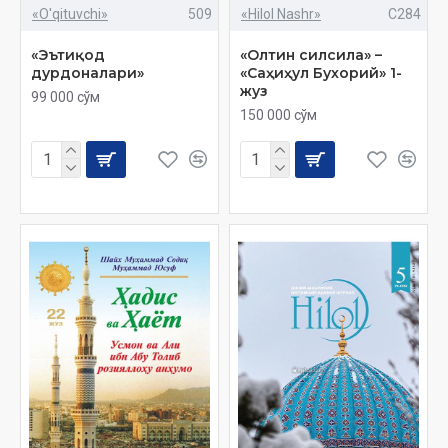
«O'qituvchi»
509
«Hilol Nashr»
C284
‎«Эътиқод
«Олтин силсила» –
дурдоналари»
«Саҳиҳул Бухорий» 1-
жуз
99 000 сўм
150 000 сўм