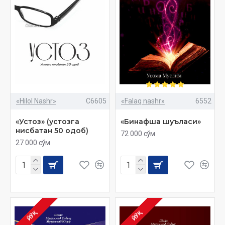
«Hilol Nashr»
C6605
«Falaq nashr»
6552
«Устоз» (устозга
«Бинафша шуъласи»
нисбатан 50 одоб)
72 000 сўм
27 000 сўм
ЙЎҚ
ЙЎҚ