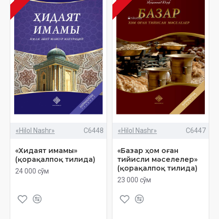
«Hilol Nashr»
C6448
«Hilol Nashr»
C6447
«Хидаят имамы»
«Базар ҳом оған
(қорақалпоқ тилида)
тийисли мәселелер»
(қорақалпоқ тилида)
24 000 сўм
23 000 сўм