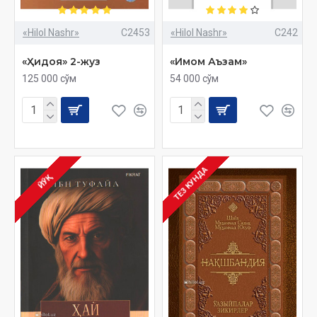
«Hilol Nashr»
C2453
«Hilol Nashr»
C242
«Ҳидоя» 2-жуз
«Имом Аъзам»
125 000 сўм
54 000 сўм
ТЕЗ КУНДА
ЙЎҚ