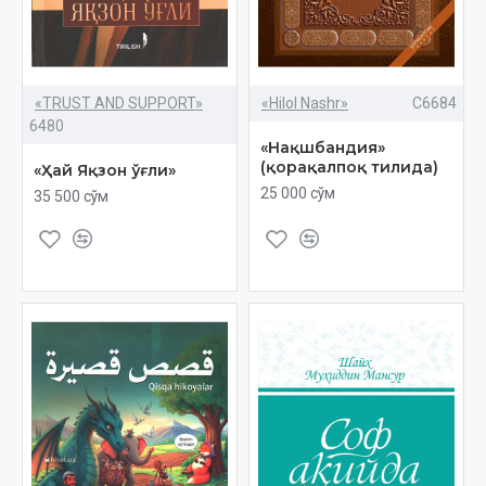
«TRUST AND SUPPORT»
«Hilol Nashr»
C6684
6480
«Нақшбандия»
(қорақалпоқ тилида)
«Ҳай Яқзон ўғли»
25 000 сўм
35 500 сўм