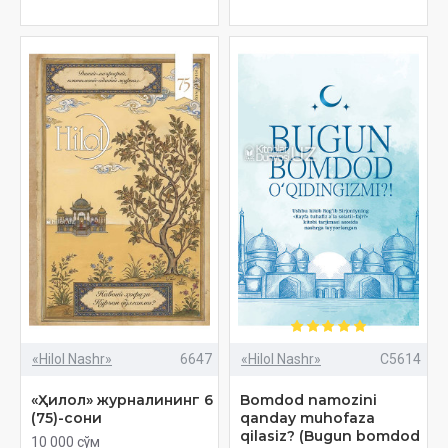
«Hilol Nashr»
6647
«Hilol Nashr»
C5614
«Ҳилол» журналининг 6
Bomdod namozini
(75)-сони
qanday muhofaza
qilasiz? (Bugun bomdod
10 000 сўм