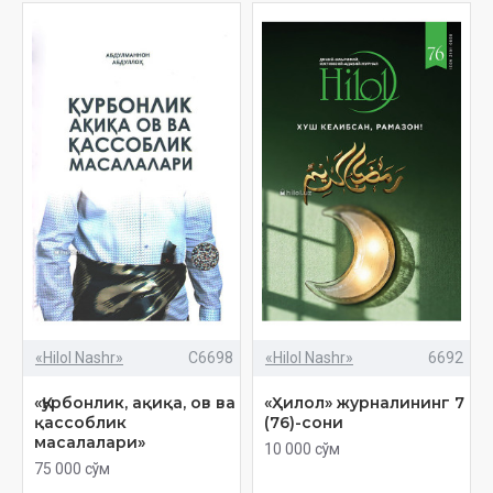
«Hilol Nashr»
C6698
«Hilol Nashr»
6692
«Қурбонлик, ақиқа, ов ва
«Ҳилол» журналининг 7
қассоблик
(76)-сони
масалалари»
10 000 сўм
75 000 сўм