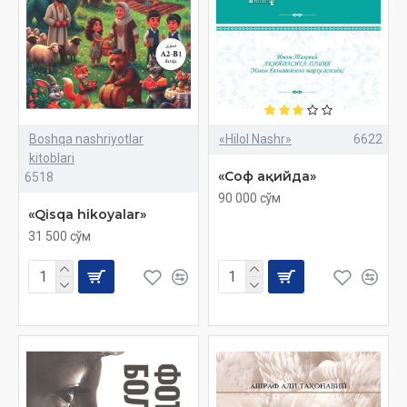
Boshqa nashriyotlar
«Hilol Nashr»
6622
kitoblari
«Соф ақийда»
6518
90 000 сўм
«Qisqa hikoyalar»
31 500 сўм