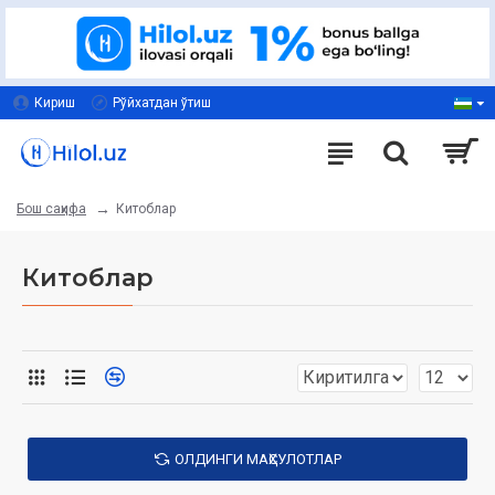
Кириш
Рўйхатдан ўтиш
Китоблар
Бош саҳифа
Китоблар
ОЛДИНГИ МАҲСУЛОТЛАР