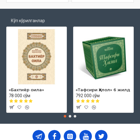
Кўп кўрилганлар
«Бахтиёр оила»
«Тафсири Ҳилол» 6 жилд
78 000 сўм
792 000 сўм