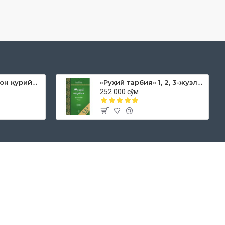
«Дока рўмол қачон қурийди»
«Руҳий тарбия» 1, 2, 3-жузлар
252 000 сўм