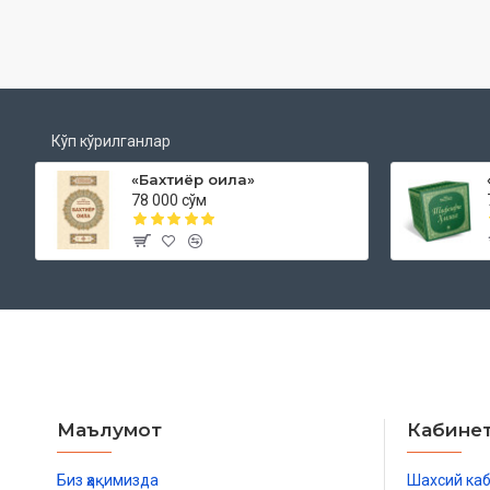
Кўп кўрилганлар
«Бахтиёр оила»
78 000 сўм
Маълумот
Кабине
Биз ҳақимизда
Шахсий ка