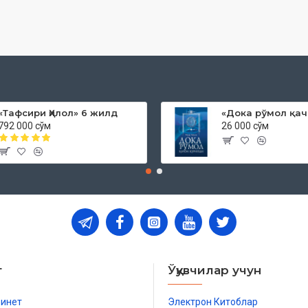
«Тафсири Ҳилол» 6 жилд
792 000 сўм
26 000 сўм
т
Ўқувчилар учун
бинет
Электрон Китоблар