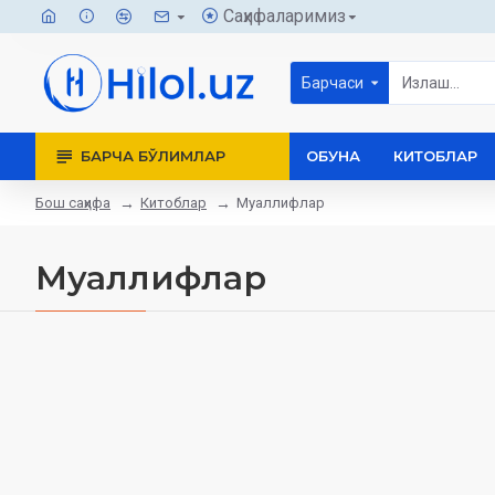
Саҳифаларимиз
Барчаси
БАРЧА БЎЛИМЛАР
ОБУНА
КИТОБЛАР
Бош саҳифа
Китоблар
Муаллифлар
Муаллифлар