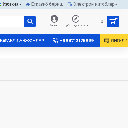
Етказиб бериш
Электрон китоблар
Ўзбекча
0
Кириш
Рўйхатдан ўтиш
+998712175999
КЕРАКЛИ АНЖОМЛАР
ЯНГИЛИ