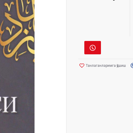
Танлаганларимга қўшиш