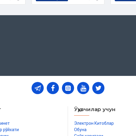
 Дин ишлари бўйича қўмитанинг
ари асосида тайёрланган
т
Ўқувчилар учун
бинет
Электрон Китоблар
р рўйхати
Обуна