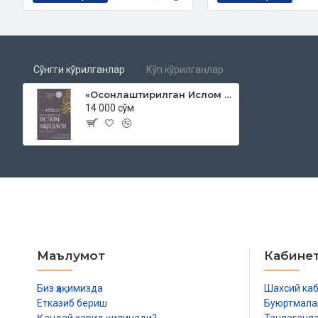
Нашриёт
: «Shamsuddinxon Boboxonov»
Сана
: 2022 йил
Ҳажми
: 80 бет
ISBN
: 978-9943-7546-8-3
Ўлчами
: 70х90 1/16
Сўнгги кўрилганлар
Кўп кўрилганлар
Муқоваси:
юмшоқ
«Осонлаштирилган Ислом ақидаси рисоласи»
14 000 сўм
Ўзбекистон Республикаси Вазирлар Маҳкамаси ҳузуридаги
2022 йил 12 январдаги 03-07/155 рақамли ҳулосал
Мундарижа
Сўзбоши
I. Ислoмнинг устунлари
Маълумот
Кабине
Ii. Иймoннинг устунлари
Биз ҳақимизда
Шахсий ка
Iii. Инсoннинг Аллoҳ таолонинг oлдидаги мажбурияти
Етказиб бериш
Буюртмала