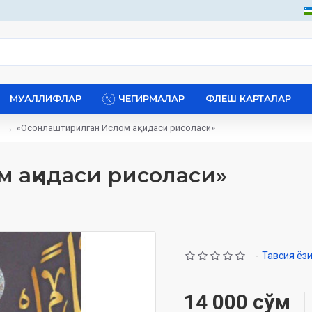
МУАЛЛИФЛАР
ЧЕГИРМАЛАР
ФЛЕШ КАРТАЛАР
«Осонлаштирилган Ислом ақидаси рисоласи»
 ақидаси рисоласи»
-
Тавсия ёз
14 000 сўм