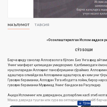
МАЪЛУМОТ
ТАВСИЯ
«Осонлаштирилган Ислом ақидаси р
СЎЗ БОШИ
Барча ҳамду санолар Аллоҳ таолога бўлсин. Биз Унга ҳамд айта
Унинг мағфират қилишидан умидвормиз. Қалбимиздаги ёмон
нуқсонларидан Аллоҳнинг паноҳ беришини сўраймиз. Аллоҳ кимни
адаштира олмайди ва Аллоҳ кимни адаштирса, ҳеч ким уни тўғр
Гувоҳлик бераманки, Аллоҳдан Ўзга ибодатга лойиқ бирор нарса
гувоҳлик бераманки Муҳаммад Унинг бандаси ва Расулидир.
Ақида Исломнинг илк давриданоқ долзарблик касб этиб келг
Макка даврида тушган илк сура ва оятларининг қарийб барча
Пайғамбарликнинг илк даврлари ҳам, асосан, одамларнинг ақ