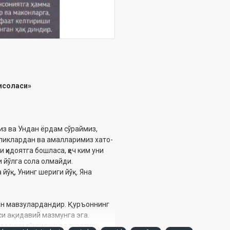
исоласи»
миз ва Ундан ёрдам сўраймиз,
ликлардан ва амалларимиз хато-
 ҳидоятга бошласа, ҳеч ким уни
и йўлга сола олмайди.
 йўқ, Унинг шериги йўқ. Яна
ан мавзулардандир. Қуръоннинг
си ақидавий мазмунга эга.
идасини тўғрилаш ва тузатиш