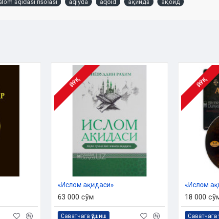
slom aqidasi risolasi
aqiyda
aqoid
ақийда
ақоид
чи билиб олиши ва қалбида
лигини англатади. Шунинг учун
-767) раҳматуллоҳи алайҳ ақида
атаганлар. Фиқҳ сўзининг маъноси
 нарсаларни билмоғидир»,
йдали ва зарарли ғоя ва
и ақида илмининг мавзуси
ЙЎҚ
ЙЎҚ
ларда, барча халқларга манфаат
унёда тинчлик ва хотиржамликка,
и тартибга солади. Ушбу
Ислом таълимотига тегишли
аён этилди. Бу жавобларнинг
ҳ ҳадислардан далиллар ҳам
ни ва уни фақат Унинг розилиги
«Ислом ақидаси»
63 000 сўм
18 000 сў
Саватчага қўшиш
Саватчага 