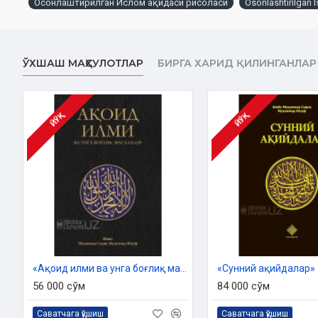
Осонлаштирилган Ислом ақидаси рисоласи
Osonlashtirilgan I
билан ўтган. Бу ҳолат ақилалар мажмуи инсониятнинг бирлам
доимий сақлаши керак бўлган энг устувор ғояси бўлиши керак
ҳам буюк фақиҳ Имоми Аъзам Абу Ҳанифа ибн Собит (80-150/699
илмини «Фиқҳул акбар» («Энг катта фиқҳ» ёки «Улуғ фиқҳ») деб 
ЎХШАШ МАҲСУЛОТЛАР
БИРГА ХАРИД ҚИЛИНГАНЛАР
ҳақида эса у зот: «Фиқҳ — инсоннинг ўзига фойдали ва зарарли
деганлар. Демак, ҳар бир инсон ва ҳар қандай жамият ўзига фо
мафкуралар, фикр ва дунёқарашларни билиши ва ўзлаштириш
ҳисобланар экан.
ЙЎҚ
ЙЎҚ
Ҳурматли ўқувчи, Ислом инсониятга ҳамма замонлар ва макон
келтириши учун нозил қилинган ягона ҳақ диндир. Ислом бу д
охиратда эса абадий саодатга эришиш учун инсон ҳаёт тарзин
китобчада кенг омма томонидан енгил қабул қилиниши учун 
баъзи муҳим ва асосий жиҳатлари осон савол-жавоб тарзида б
тўғрилигидан ўқувчи кўникиш ҳосил қилиши учун Қуръон ва саҳи
келтирилди.
Аллоҳдан бу камтарона амал мусулмонларга фойда келтириши
«Ақоид илми ва унга боғлиқ масалалар»
«Сунний ақийдалар»
учун бўлган амаллардан қилишини сўраб қоламан.
56 000 сўм
84 000 сўм
Муаллиф:
Абдулҳамид Зайриев
Саватчага қўшиш
Саватчага қўшиш