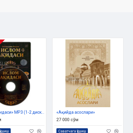
«Ислом ақидаси» MP3 (1-2 дисклар)
«Ақийда асослари»
м
27 000 сўм
қўшиш
Саватчага қўшиш