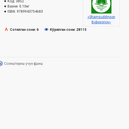
Код:
3852
Вазни:
0.10кг
ISBN:
9789943754683
«Shamsuddinxon
Boboxonov»
Сотилган сони: 6
Кўрилган сони: 28115
Солиштириш учун қўшиш