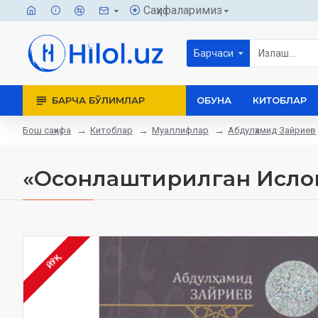
Саҳифаларимиз
Барчаси
БАРЧА БЎЛИМЛАР
ОБУНА
КИТОБЛАР
Бош саҳифа
Китоблар
Муаллифлар
Абдулҳамид Зайриев
«Осонлаштирилган Ислом
ЙЎҚ