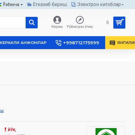
Етказиб бериш
Электрон китоблар
Ўзбекча
0
Кириш
Рўйхатдан ўтиш
+998712175999
КЕРАКЛИ АНЖОМЛАР
ЯНГИЛИ
иш
ЙЎҚ