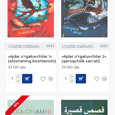
«Yoshlar matbuoti»
6844
«Yoshlar matbuoti»
6883
«Ajdar o'rgatuvchilar 1»
«Ajdar o'rgatuvchilar 2»
(afsonaning boshlanishi)
(qaroqchilik san'ati)
33 500 сўм
34 000 сўм
ЙЎҚ