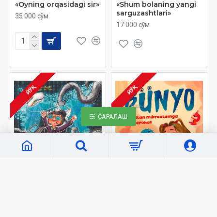
«Oyning orqasidagi sir»
«Shum bolaning yangi
sarguzashtlari»
35 000 сўм
17 000 сўм
ЙЎҚ
ЙЎҚ
САРАЛАШ