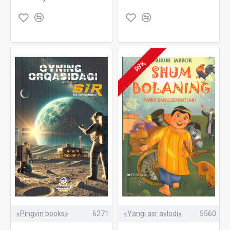
ЙЎҚ
«Pingvin books»
6271
«Yangi asr avlodi»
5560