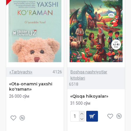
«Tarbiyachi»
4126
Boshqa nashriyotlar
kitoblari
«Ota-onamni yaxshi
6518
ko'raman»
«Qisqa hikoyalar»
26 000 сўм
31 500 сўм