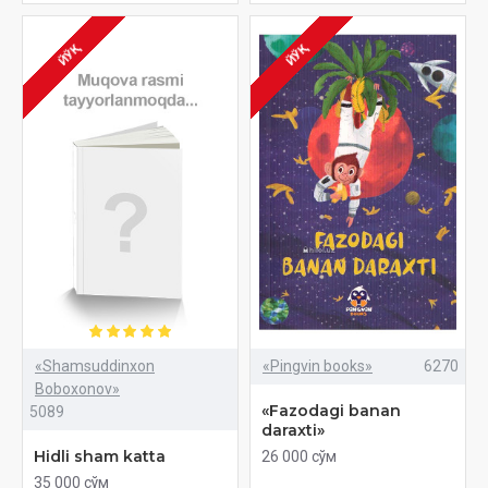
ЙЎҚ
ЙЎҚ
«Shamsuddinxon
«Pingvin books»
6270
Boboxonov»
«Fazodagi banan
5089
daraxti»
Hidli sham katta
26 000 сўм
35 000 сўм