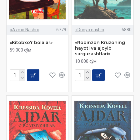
«Azmir Nashr»
6779
«Dunyo nashr»
6880
«Kitobxo‘r bolalar»
«Robinzon Kruzoning
hayoti va ajoyib
59 000 сўм
sarguzashtlari»‎
10 000 сўм