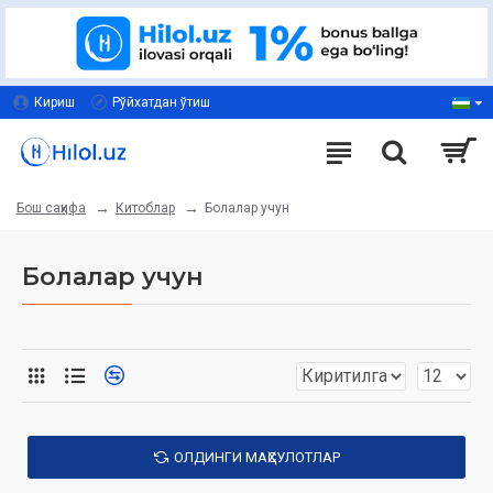
Кириш
Рўйхатдан ўтиш
Китоблар
Болалар учун
Бош саҳифа
Болалар учун
ОЛДИНГИ МАҲСУЛОТЛАР