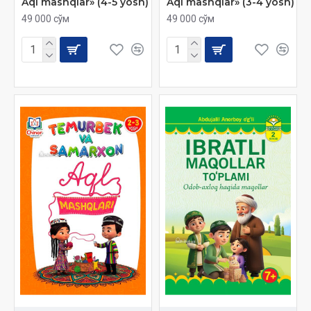
Aql mashqlar» (4-5 yosh)
Aql mashqlar» (3-4 yosh)
49 000 сўм
49 000 сўм