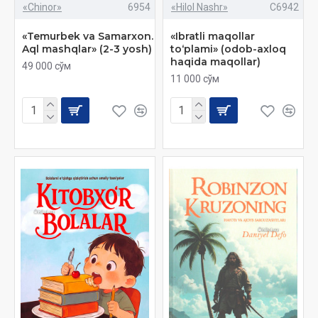
«Chinor»
6954
«Hilol Nashr»
C6942
«Temurbek va Samarxon.
«Ibratli maqollar
Aql mashqlar» (2-3 yosh)
to‘plami» (odob-axloq
haqida maqollar)
49 000 сўм
11 000 сўм